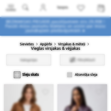
Izvēlne
BEZMAKSAS PIEGĀDE pasūtījumiem virs 29,90€ !
Pasūti mūsu jaunumu biļetenu un uzzini par mūsu
jaunākajiem piedāvājumiem ➤
Sievietes
Apģērbi
Virsjakas & mēteļi
Vieglas virsjakas & vējjakas
Kategorijas
Filtri/Atlasīt
Sleju skats
Atsevišķa sleja