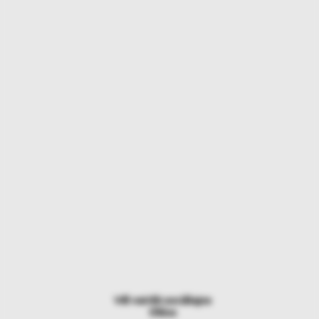
Vēl vairāk sociālajos
tīklos