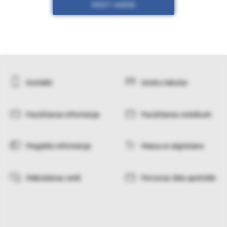
RĀDĪT VAIRĀK
Kontakti
Izmēru tabulas
Pasūtīšanas informācija
Pasūtīšanas noteikumi
Piegādes informācija
Maiņa un atgriešana
Maksāšanas veidi
Personas datu apstrāde