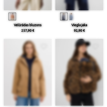
Velūrādas bluzons
Viegla jaka
257,90 €
92,90 €