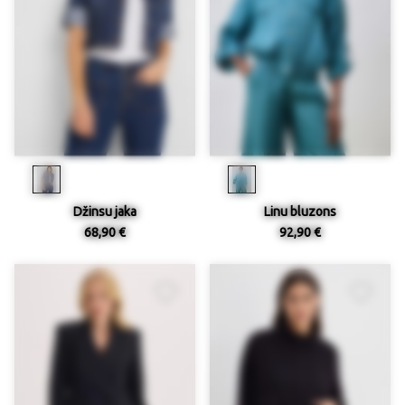
Džinsu jaka
Linu bluzons
68,90 €
92,90 €