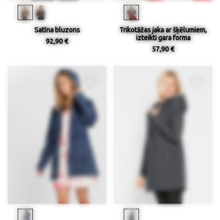
Satīna bluzons
Trikotāžas jaka ar šķēlumiem,
izteikti gara forma
92,90 €
57,90 €