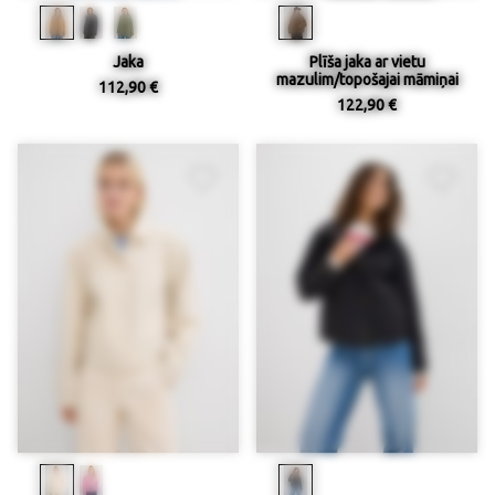
Jaka
Plīša jaka ar vietu
mazulim/topošajai māmiņai
112,90 €
122,90 €