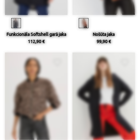
Funkcionāla Softshell garā jaka
Nošūta jaka
112,90 €
99,90 €