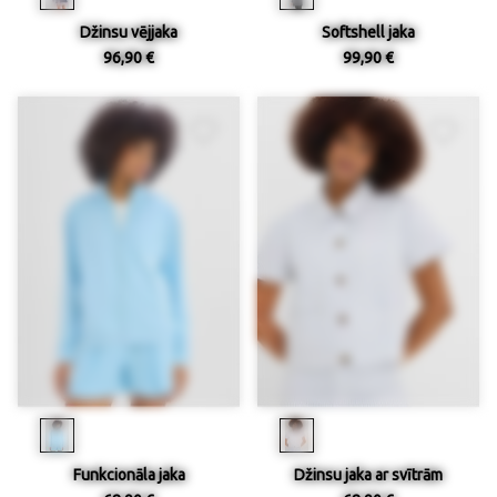
Džinsu vējjaka
Softshell jaka
96,90 €
99,90 €
Funkcionāla jaka
Džinsu jaka ar svītrām