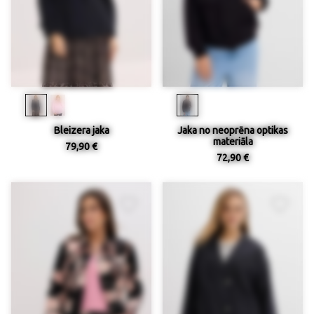
Bleizera jaka
Jaka no neoprēna optikas
materiāla
79,90 €
72,90 €