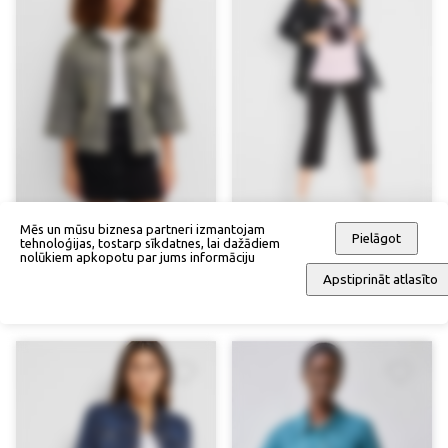
Mēs un mūsu biznesa partneri izmantojam
Pielāgot
tehnoloģijas, tostarp sīkdatnes, lai dažādiem
nolūkiem apkopotu par jums informāciju
Apstiprināt atlasīto
Džinsu jaka
Īss trencis
79,90 €
67,90 €