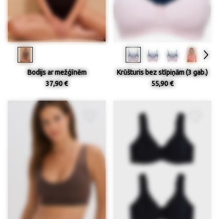
Bodijs ar mežģīnēm
Krūšturis bez stīpiņām (3 gab.)
37,90 €
55,90 €