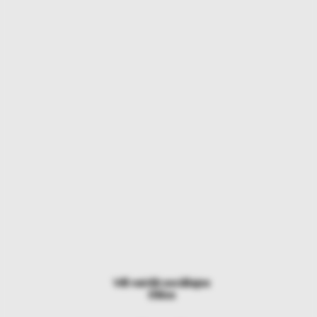
Vēl vairāk sociālajos
tīklos