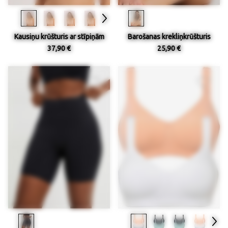
Kausiņu krūšturis ar stīpiņām
Barošanas krekliņkrūšturis
37,90 €
25,90 €