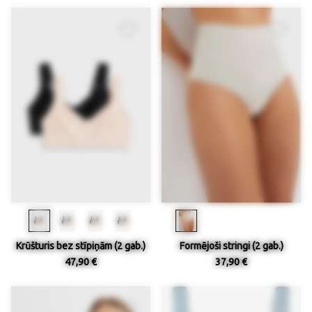
Krūšturis bez stīpiņām (2 gab.)
Formējoši stringi (2 gab.)
47,90 €
37,90 €