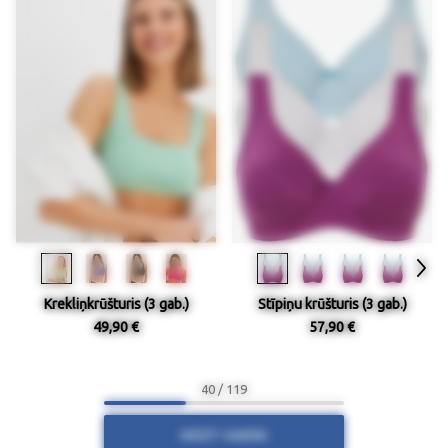
Krekliņkrūšturis (3 gab.)
Stīpiņu krūšturis (3 gab.)
49,90 €
57,90 €
40 / 119
RĀDĪT VAIRĀK