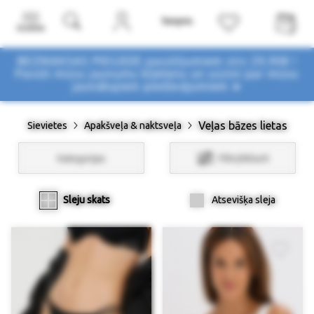
Izvēlne
BEZMAKSAS PIEGĀDE pasūtījumiem virs 29,90€ !
Pasūti mūsu jaunumu biļetenu un uzzini par mūsu
jaunākajiem piedāvājumiem ➤
Veļas bāzes lietas
Sievietes
Apakšveļa & naktsveļa
Kategorijas
Filtri/Atlasīt
Sleju skats
Atsevišķa sleja