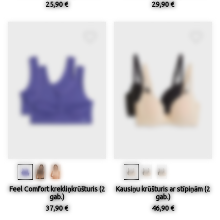
25,90 €
29,90 €
Feel Comfort krekliņkrūšturis (2
Kausiņu krūšturis ar stīpiņām (2
gab.)
gab.)
37,90 €
46,90 €