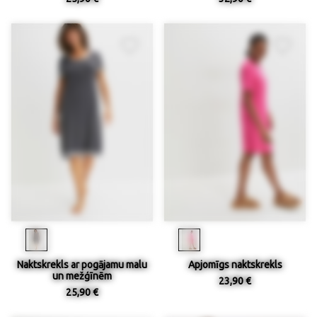
Naktskrekls ar pogājamu malu
Apjomīgs naktskrekls
un mežģīnēm
23,90 €
25,90 €