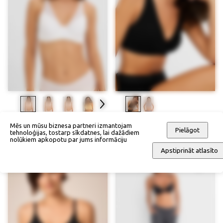
Stīpiņu krūšturis (2 gab.)
Bralette krūšturis bez stīpiņām
Mēs un mūsu biznesa partneri izmantojam
Pielāgot
tehnoloģijas, tostarp sīkdatnes, lai dažādiem
44,90 €
22,90 €
nolūkiem apkopotu par jums informāciju
Apstiprināt atlasīto