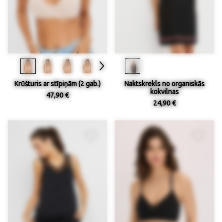
Krūšturis ar stīpiņām (2 gab.)
Naktskrekls no organiskās
kokvilnas
47,90 €
24,90 €