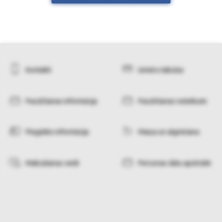
Kontakti
Izmēru tabulas
Pasūtīšanas informācija
Pasūtīšanas noteikumi
Piegādes informācija
Maiņa un atgriešana
Maksāšanas veidi
Personas datu apstrāde