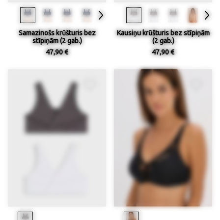
Samazinošs krūšturis bez
Kausiņu krūšturis bez stīpiņām
stīpiņām (2 gab.)
(2 gab.)
47,90 €
47,90 €