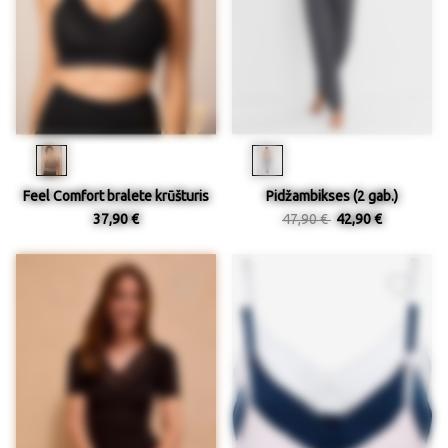
Feel Comfort bralete krūšturis
Pidžambikses (2 gab.)
37,90 €
47,90 €
42,90 €