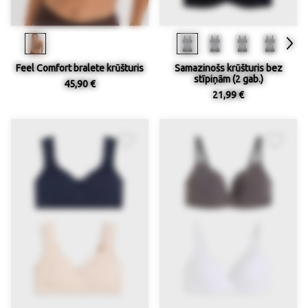
Feel Comfort bralete krūšturis
Samazinošs krūšturis bez
stīpiņām (2 gab.)
45,90 €
21,99 €