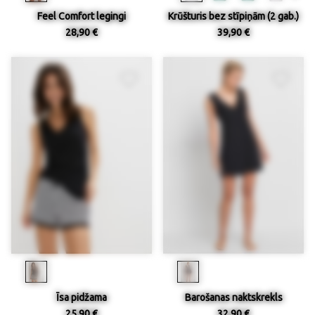
Feel Comfort legingi
Krūšturis bez stīpiņām (2 gab.)
28,90 €
39,90 €
Īsa pidžama
Barošanas naktskrekls
25,90 €
32,90 €