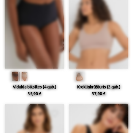
Vidukļa biksītes (4 gab.)
Krekliņkrūšturis (2 gab.)
35,90 €
37,90 €