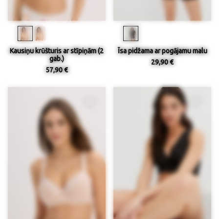
Kausiņu krūšturis ar stīpiņām (2
Īsa pidžama ar pogājamu malu
gab.)
29,90 €
57,90 €