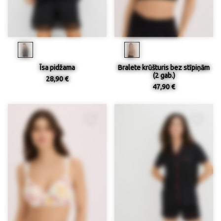
Īsa pidžama
Bralete krūšturis bez stīpiņām
(2 gab.)
28,90 €
47,90 €