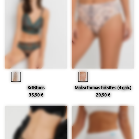
Krūšturis
Maksi formas biksītes (4 gab.)
35,90 €
29,90 €