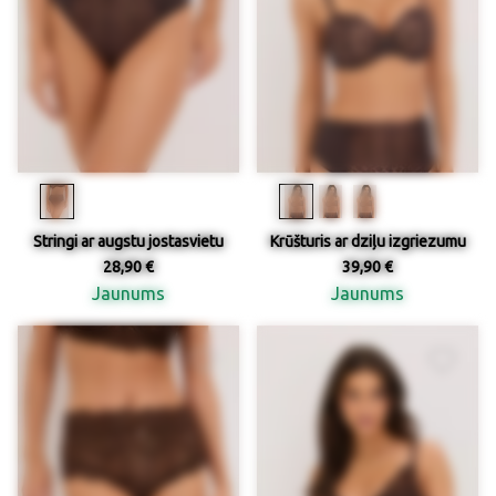
Stringi ar augstu jostasvietu
Krūšturis ar dziļu izgriezumu
28,90 €
39,90 €
Jaunums
Jaunums