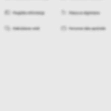
Piegādes informācija
Maiņa un atgriešana
Maksāšanas veidi
Personas datu apstrāde