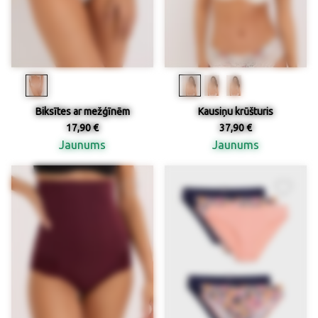
Biksītes ar mežģīnēm
Kausiņu krūšturis
17,90 €
37,90 €
Jaunums
Jaunums