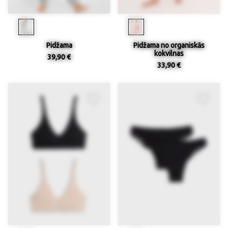
Pidžama
Pidžama no organiskās
kokvilnas
39,90 €
33,90 €