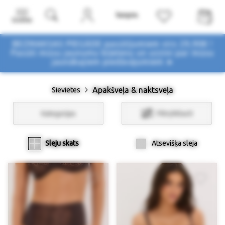
Izvēlne
BEZMAKSAS PIEGĀDE pasūtījumiem virs 29,90€ !
Pasūti mūsu jaunumu biļetenu un uzzini par mūsu
jaunākajiem piedāvājumiem ➤
Apakšveļa & naktsveļa
Sievietes
Kategorijas
Filtri/Atlasīt
Sleju skats
Atsevišķa sleja