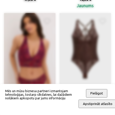
Jaunums
Mēs un mūsu biznesa partneri izmantojam
Pielāgot
tehnoloģijas, tostarp sīkdatnes, lai dažādiem
nolūkiem apkopotu par jums informāciju
Krekliņkrūšturis ar kokvilnas
Stringu bodijs bez stīpiņām
Apstiprināt atlasīto
oderi
52,90 €
37,90 €
Jaunums