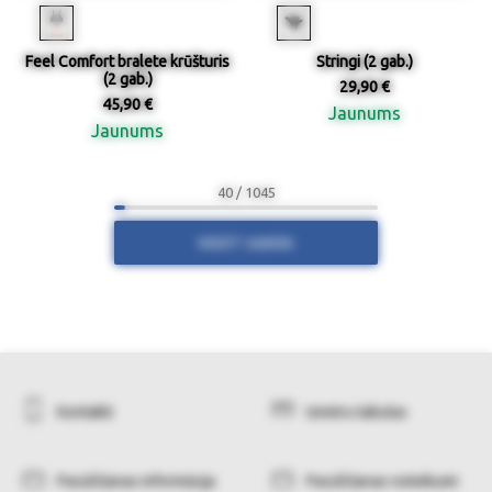
Feel Comfort bralete krūšturis
Stringi (2 gab.)
(2 gab.)
29,90 €
45,90 €
Jaunums
Jaunums
40 / 1045
RĀDĪT VAIRĀK
Kontakti
Izmēru tabulas
Pasūtīšanas informācija
Pasūtīšanas noteikumi