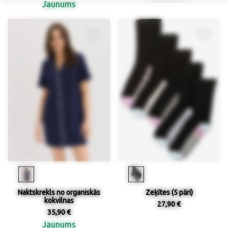
Jaunums
Naktskrekls no organiskās
Zeķītes (5 pāri)
kokvilnas
27,90 €
35,90 €
Jaunums