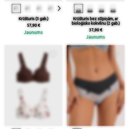
Krūšturis (3 gab.)
Krūšturis bez stīpiņām, ar
bioloģisko kokvilnu (2 gab.)
57,90 €
37,90 €
Jaunums
Jaunums