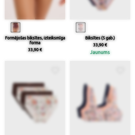
Formējošas biksītes, izteiksmīga
Biksītes (5 gab.)
forma
33,90 €
33,90 €
Jaunums