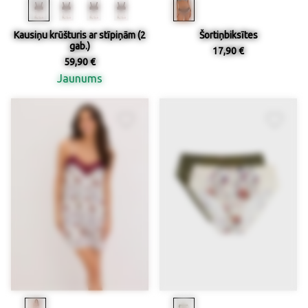
Kausiņu krūšturis ar stīpiņām (2
Šortiņbiksītes
gab.)
17,90 €
59,90 €
Jaunums