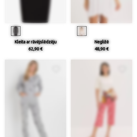
Kleita ar rāvējslēdzēju
Negližē
62,90 €
48,90 €