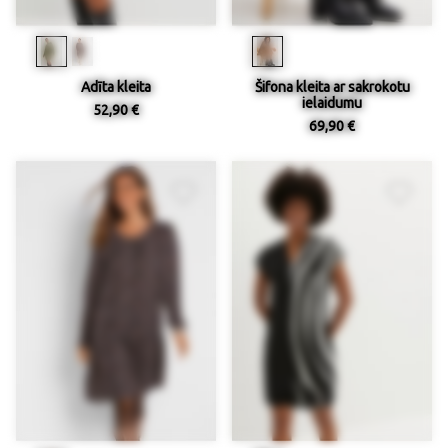
Adīta kleita
Šifona kleita ar sakrokotu
ielaidumu
52,90 €
69,90 €