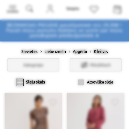
Izvēlne
BEZMAKSAS PIEGĀDE pasūtījumiem virs 29,90€ !
Pasūti mūsu jaunumu biļetenu un uzzini par mūsu
jaunākajiem piedāvājumiem ➤
Kleitas
Sievietes
Lielie izmēri
Apģērbi
Kategorijas
Filtri/Atlasīt
Sleju skats
Atsevišķa sleja