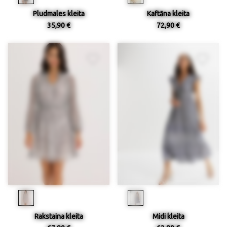
Pludmales kleita
Kaftāna kleita
35,90 €
72,90 €
Rakstaina kleita
Midi kleita