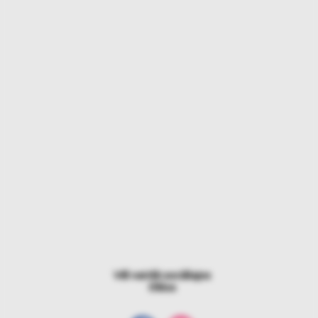
Vēl vairāk sociālajos
tīklos