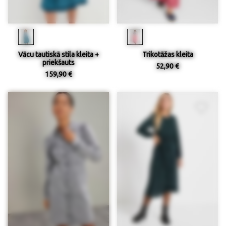
Vācu tautiskā stila kleita +
Trikotāžas kleita
priekšauts
52,90 €
159,90 €