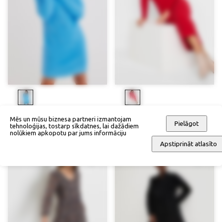
Adīta kleita
Adīta kleita
Mēs un mūsu biznesa partneri izmantojam
Pielāgot
tehnoloģijas, tostarp sīkdatnes, lai dažādiem
58,90 €
68,90 €
nolūkiem apkopotu par jums informāciju
Apstiprināt atlasīto