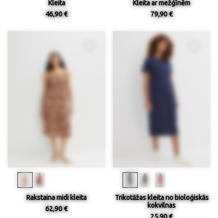
Kleita
Kleita ar mežģīnēm
46,90 €
79,90 €
Rakstaina midi kleita
Trikotāžas kleita no bioloģiskās
kokvilnas
62,90 €
25,90 €