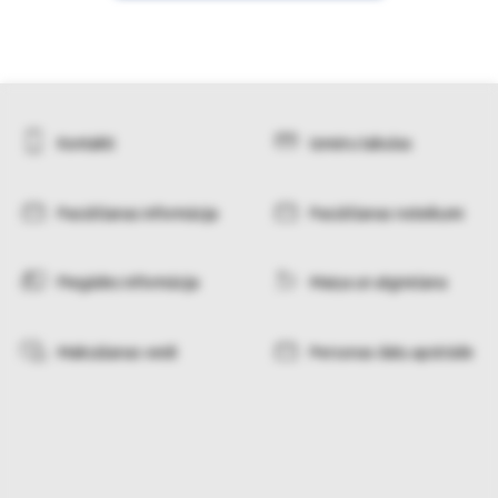
Kontakti
Izmēru tabulas
Pasūtīšanas informācija
Pasūtīšanas noteikumi
Piegādes informācija
Maiņa un atgriešana
Maksāšanas veidi
Personas datu apstrāde