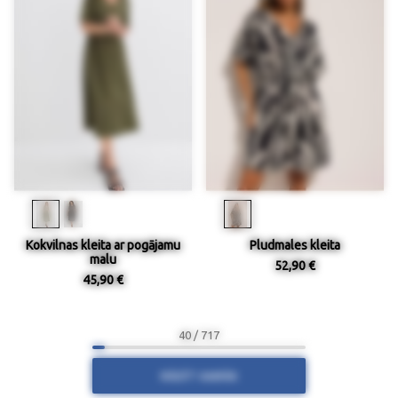
Kokvilnas kleita ar pogājamu
Pludmales kleita
malu
52,90 €
45,90 €
40 / 717
RĀDĪT VAIRĀK