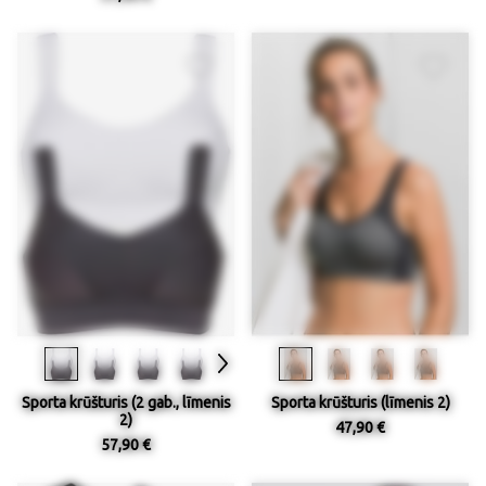
Sporta krūšturis (2 gab., līmenis
Sporta krūšturis (līmenis 2)
2)
47,90 €
57,90 €