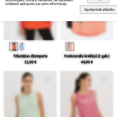
tehnoloģijas, tostarp sīkdatnes, lai dažādiem
nolūkiem apkopotu par jums informāciju
Apstiprināt atlasīto
Trikotāžas džemperis
Funkcionāls krekliņš (2 gab.)
52,90 €
44,90 €