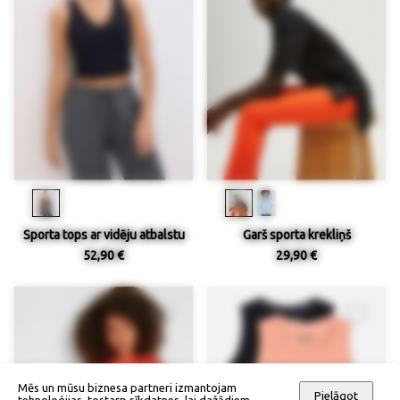
Sporta tops ar vidēju atbalstu
Garš sporta krekliņš
52,90 €
29,90 €
Mēs un mūsu biznesa partneri izmantojam
Pielāgot