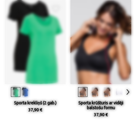
Sporta krekliņš (2 gab.)
Sporta krūšturis ar vidēji
balstošu formu
37,90 €
37,90 €