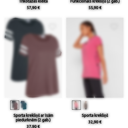
Trikotāžas kleita
Funkcionāls krekliņš (2 gab.)
57,90 €
55,90 €
Sporta krekliņš ar īsām
Sporta krekliņš
piedurknēm (2 gab.)
32,90 €
37,90 €