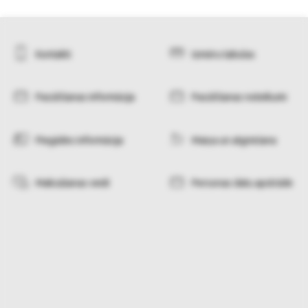
Kontakti
Izmēru tabulas
Pasūtīšanas informācija
Pasūtīšanas noteikumi
Piegādes informācija
Maiņa un atgriešana
Maksāšanas veidi
Personas datu apstrāde