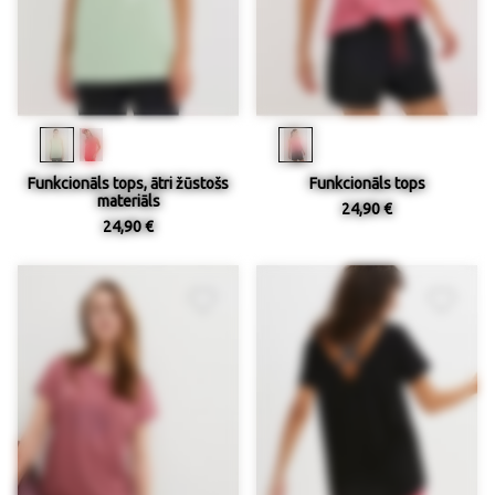
Funkcionāls tops, ātri žūstošs
Funkcionāls tops
materiāls
24,90 €
24,90 €