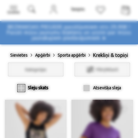
Izvēlne
BEZMAKSAS PIEGĀDE pasūtījumiem virs 29,90€ !
Pasūti mūsu jaunumu biļetenu un uzzini par mūsu
jaunākajiem piedāvājumiem ➤
Krekliņi & topiņi
Sievietes
Apģērbi
Sporta apģērbi
Kategorijas
Filtri/Atlasīt
Sleju skats
Atsevišķa sleja