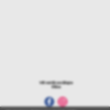
Vēl vairāk sociālajos
tīklos