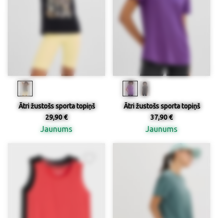
Ātri žustošs sporta topiņš
Ātri žustošs sporta topiņš
29,90 €
37,90 €
Jaunums
Jaunums