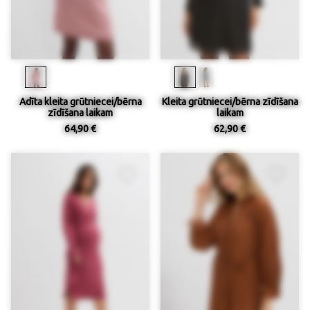
Adīta kleita grūtniecei/bērna
Kleita grūtniecei/bērna zīdīšana
zīdīšana laikam
laikam
64,90 €
62,90 €