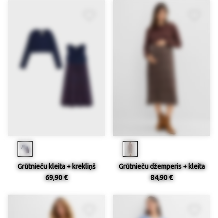
Grūtnieču kleita + krekliņš
Grūtnieču džemperis + kleita
69,90 €
84,90 €