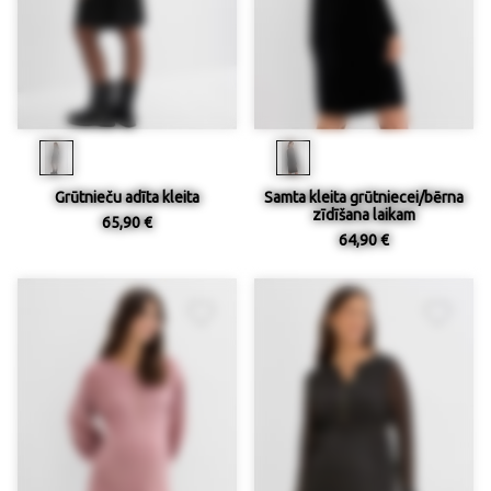
Grūtnieču adīta kleita
Samta kleita grūtniecei/bērna
zīdīšana laikam
65,90 €
64,90 €