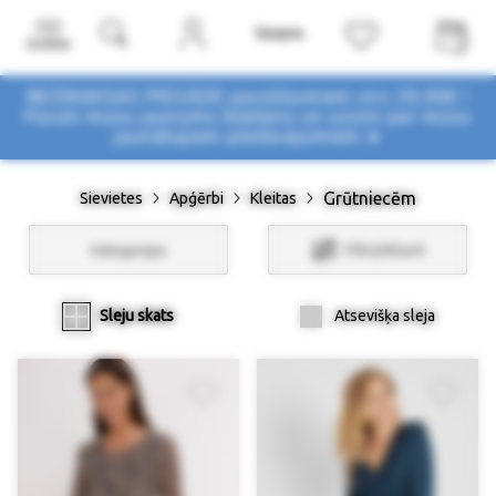
Izvēlne
BEZMAKSAS PIEGĀDE pasūtījumiem virs 29,90€ !
Pasūti mūsu jaunumu biļetenu un uzzini par mūsu
jaunākajiem piedāvājumiem ➤
Grūtniecēm
Sievietes
Apģērbi
Kleitas
Kategorijas
Filtri/Atlasīt
Sleju skats
Atsevišķa sleja