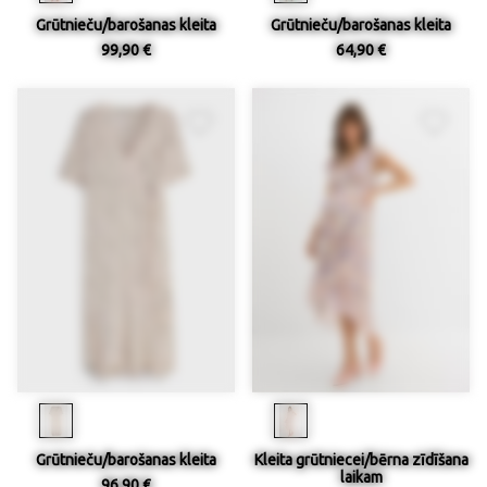
Grūtnieču/barošanas kleita
Grūtnieču/barošanas kleita
99,90 €
64,90 €
Grūtnieču/barošanas kleita
Kleita grūtniecei/bērna zīdīšana
laikam
96,90 €