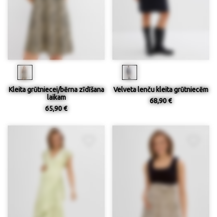
Kleita grūtniecei/bērna zīdīšana
Velveta lenču kleita grūtniecēm
laikam
68,90 €
65,90 €