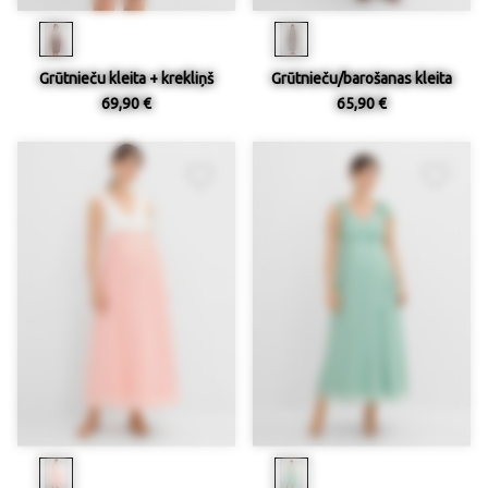
Grūtnieču kleita + krekliņš
Grūtnieču/barošanas kleita
69,90 €
65,90 €