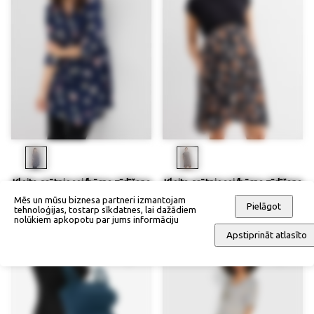
Kleita grūtniecei/bērna zīdīšana
Kleita grūtniecei/bērna zīdīšana
laikam
laikam
Mēs un mūsu biznesa partneri izmantojam
Pielāgot
tehnoloģijas, tostarp sīkdatnes, lai dažādiem
58,90 €
50,07 €
64,90 €
nolūkiem apkopotu par jums informāciju
Apstiprināt atlasīto