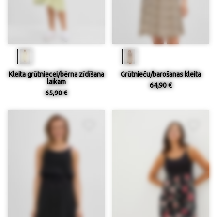
Kleita grūtniecei/bērna zīdīšana
Grūtnieču/barošanas kleita
laikam
64,90 €
65,90 €