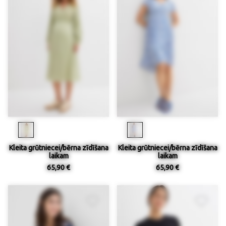
Kleita grūtniecei/bērna zīdīšana
Kleita grūtniecei/bērna zīdīšana
laikam
laikam
65,90 €
65,90 €