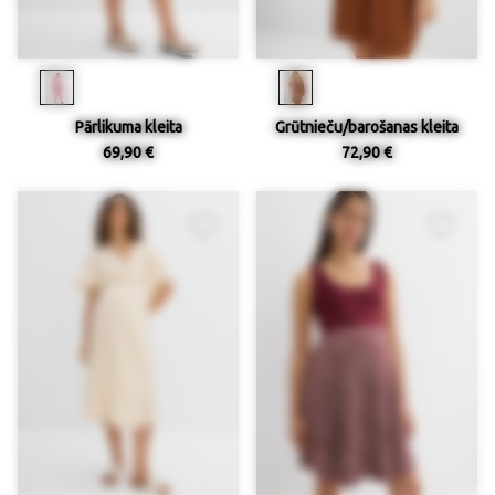
Pārlikuma kleita
Grūtnieču/barošanas kleita
69,90 €
72,90 €