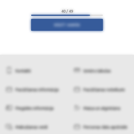
40 / 49
RĀDĪT VAIRĀK
Kontakti
Izmēru tabulas
Pasūtīšanas informācija
Pasūtīšanas noteikumi
Piegādes informācija
Maiņa un atgriešana
Maksāšanas veidi
Personas datu apstrāde