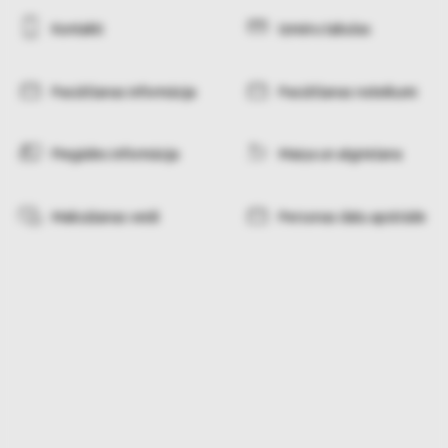
Kontakti
Izmēru tabulas
Pasūtīšanas informācija
Pasūtīšanas noteikumi
Piegādes informācija
Maiņa un atgriešana
Maksāšanas veidi
Personas datu apstrāde