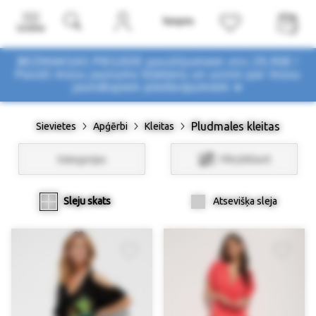
Izvēlne
BEZMAKSAS PIEGĀDE pasūtījumiem virs 29,90€ !
Pasūti mūsu jaunumu biļetenu un uzzini par mūsu
jaunākajiem piedāvājumiem ➤
Pludmales kleitas
Sievietes
Apģērbi
Kleitas
Kategorijas
Filtri/Atlasīt
Sleju skats
Atsevišķa sleja