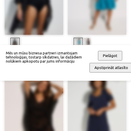
Pludmales kimono
Kleita
Mēs un mūsu biznesa partneri izmantojam
Pielāgot
tehnoloģijas, tostarp sīkdatnes, lai dažādiem
44,90 €
28,90 €
nolūkiem apkopotu par jums informāciju
Apstiprināt atlasīto