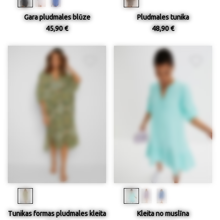
Gara pludmales blūze
Pludmales tunika
45,90 €
48,90 €
Tunikas formas pludmales kleita
Kleita no muslīna