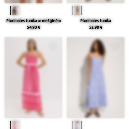
Pludmales tunika ar mežģīnēm
Pludmales tunika
54,90 €
52,90 €