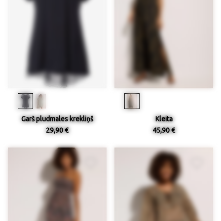
Garš pludmales krekliņš
Kleita
29,90 €
45,90 €