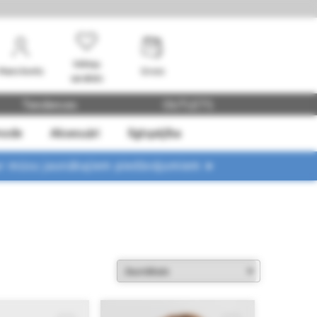
Vēlmju
Mans konts
Grozs
saraksts
Tendences
OUTLETS
mode
Aksesuāri
Ilgtspējība
ar mūsu jaunākajiem piedāvājumiem ➤