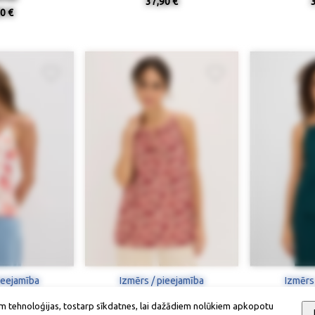
37,90 €
0 €
ieejamība
Izmērs / pieejamība
Izmērs
m tehnoloģijas, tostarp sīkdatnes, lai dažādiem nolūkiem apkopotu