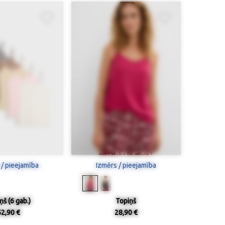
 / pieejamība
Izmērs / pieejamība
ņš (6 gab.)
Topiņš
52,90 €
28,90 €