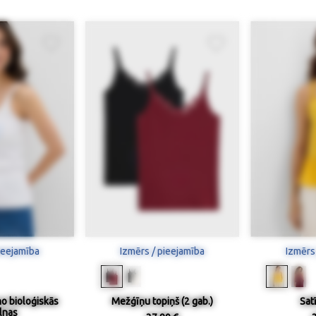
ieejamība
Izmērs / pieejamība
Izmērs
no bioloģiskās
Mežģīņu topiņš (2 gab.)
Sat
lnas