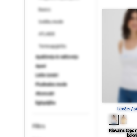
Basics
Svētku mode
ATLAIDE
Termoapģērbs
Apakšveļa & naktsveļa
Apavi
Lielie izmēri
Pludmales mode
Aksesuāri
Ilgtspējība
Izmērs / p
Filtrs
Rievains tops 
kokvi