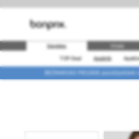
Sievietes
Vīrieši
TOP-Deal
Apģērbi
Apakšv
BEZMAKSAS PIEGĀDE pasūtījumiem vi