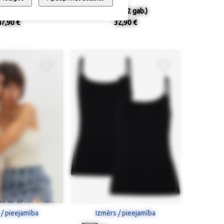
Topiņš
Topiņš (2 gab.)
47,90 €
32,90 €
 / pieejamība
Izmērs / pieejamība