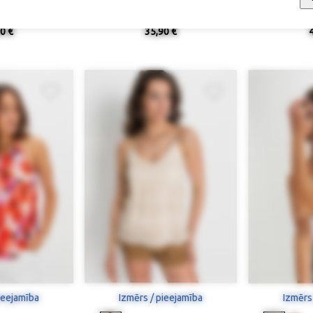
iņš
Viskozes topinš ar šaurām lencītēm
0 €
35,90 €
ieejamība
Izmērs / pieejamība
Izmērs