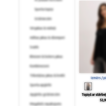
Sporta topiņi
Grūtniecēm
Virsjakas & mēteļi
Adītas jakas & džemperi
Svārki
Bleizeri & bolero jakas
Kombinezoni
Trikotāžas jakas & krekli
Izmērs / p
Sporta apģērbi
Apģērbs grūtniecēm
Topiņš ar stērbe
52,9
Megaliels iepakojums