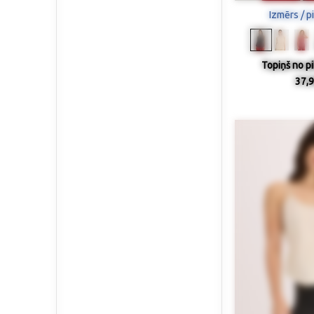
Izmērs / p
Topiņš no p
37,9