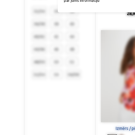
par jums informāciju
Top
32/34
34
36
28,9
36/38
38
40
40/42
42
44
44/46
46
48
48/50
50
52
52/54
54
56/58
Izmērs / p