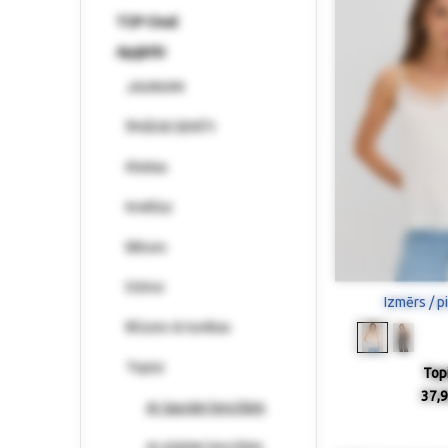
TOP-Deal
Apģērbi
JAUNUMI
ĪPAŠI IECIENĪTI
Kleitas
Krekliņi
Bikses
Džinsi
Izmērs / p
Blūzes & tunikas
Topiņi
Top
37,9
Ar šaurām lencītēm
Ar platām lencītēm