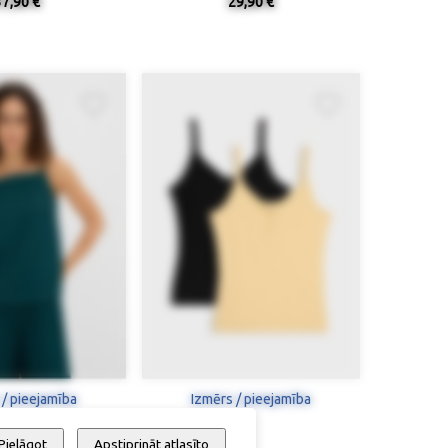
37,90 €
29,90 €
 / pieejamība
Izmērs / pieejamība
Pielāgot
Apstiprināt atlasīto