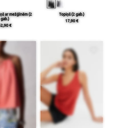
iņš ar mežģīnēm (2
Topiņš (2 gab.)
gab.)
17,90 €
52,90 €