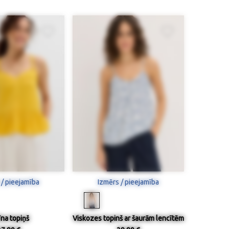
 / pieejamība
Izmērs / pieejamība
īna topiņš
Viskozes topinš ar šaurām lencītēm