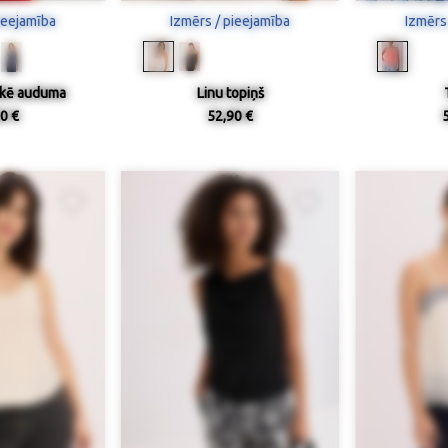
ieejamība
Izmērs / pieejamība
Izmērs
ikē auduma
Linu topiņš
0 €
52,90 €