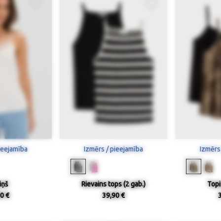
ieejamība
Izmērs / pieejamība
Izmērs
iņš
Rievains tops (2 gab.)
Topi
0 €
39,90 €