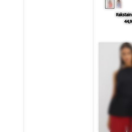
Rakstain
44,9