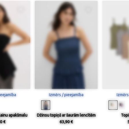
ieejamība
Izmērs / pieejamība
Izmērs
ļainu apakšmalu
Džinsu topiņš ar šaurām lencītēm
Topi
0 €
63,90 €