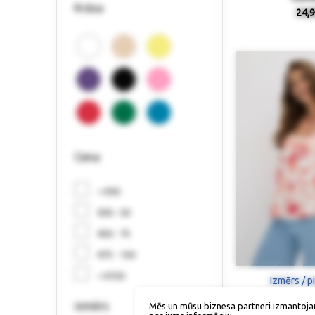
Krāsa
24,9
Cena
< €30
€30 - 50
€50 - 75
€75 - 150
> €150
Izmērs / p
izmērs
Mēs un mūsu biznesa partneri izmantoja