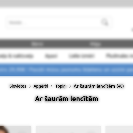
Meklēt
Bērni
Māja
eļa & naktsveļa
Apavi
Lielie izmēri
Pludmales 
rs 29,90€ !
Pasūti mūsu jaunumu biļetenu un uzzini p
Ar šaurām lencītēm
Sievietes
Apģērbi
Topiņi
(40)
Ar šaurām lencītēm