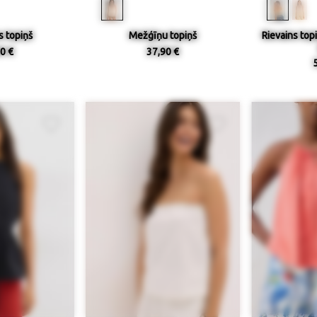
s topiņš
Mežģīņu topiņš
Rievains top
0 €
37,90 €