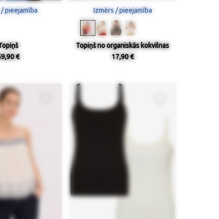
 / pieejamība
Izmērs / pieejamība
Topiņš
Topiņš no organiskās kokvilnas
59,90 €
17,90 €