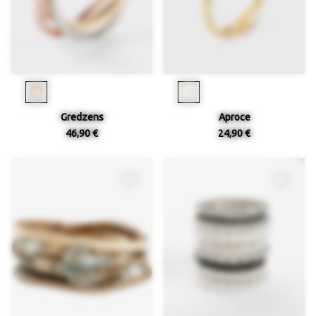
Gredzens
Aproce
46,90 €
24,90 €