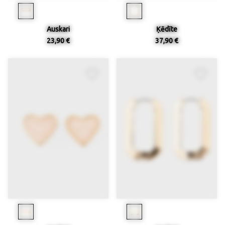
Auskari
Ķēdīte
23,90 €
37,90 €