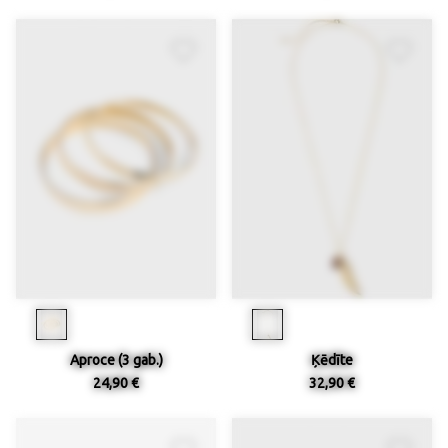
Aproce (3 gab.)
Ķēdīte
24,90 €
32,90 €