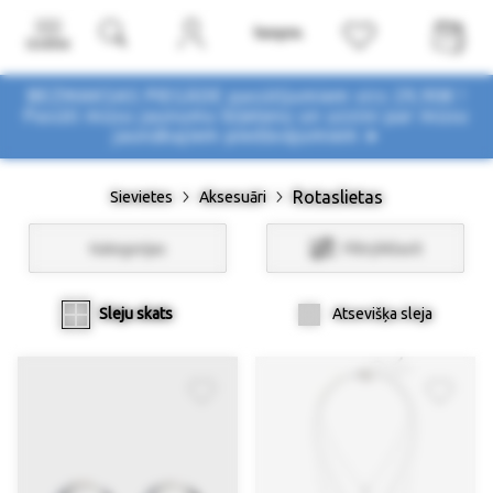
Izvēlne
BEZMAKSAS PIEGĀDE pasūtījumiem virs 29,90€ !
Pasūti mūsu jaunumu biļetenu un uzzini par mūsu
jaunākajiem piedāvājumiem ➤
Rotaslietas
Sievietes
Aksesuāri
Kategorijas
Filtri/Atlasīt
Sleju skats
Atsevišķa sleja