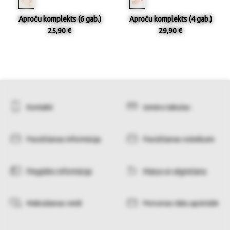
Aproču komplekts (6 gab.)
Aproču komplekts (4 gab.)
25,90 €
29,90 €
Kontakti
Izmēru tabulas
Pasūtīšanas informācija
Pasūtīšanas noteikumi
Piegādes informācija
Maiņa un atgriešana
Maksāšanas veidi
Personas datu apstrāde