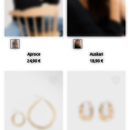
Aproce
Auskari
24,90 €
18,90 €