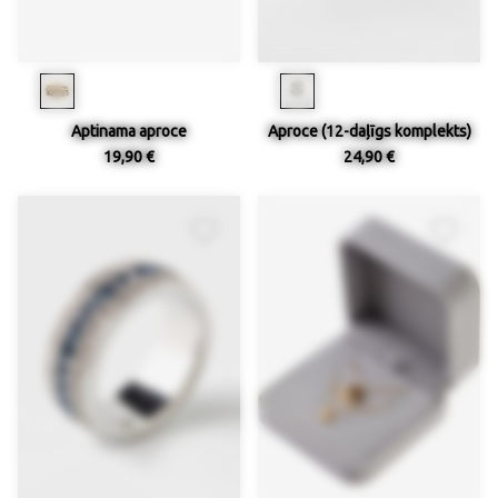
Aptinama aproce
Aproce (12-daļīgs komplekts)
19,90 €
24,90 €