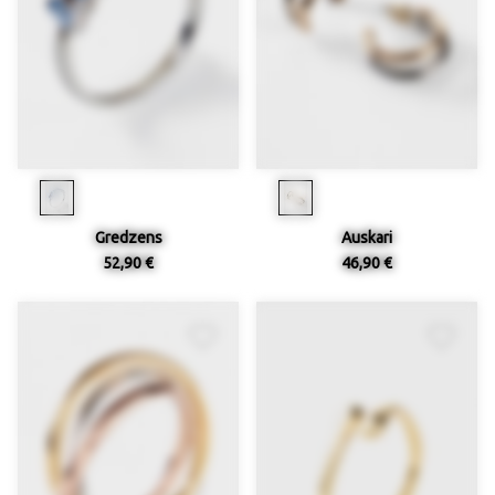
Gredzens
Auskari
52,90 €
46,90 €