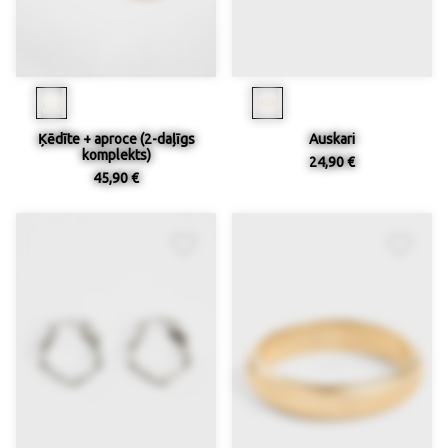
Ķēdīte + aproce (2-daļīgs
Auskari
komplekts)
24,90 €
45,90 €