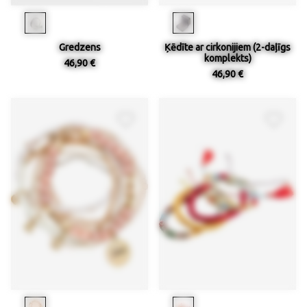
Gredzens
Ķēdīte ar cirkonijiem (2-daļīgs
komplekts)
46,90 €
46,90 €