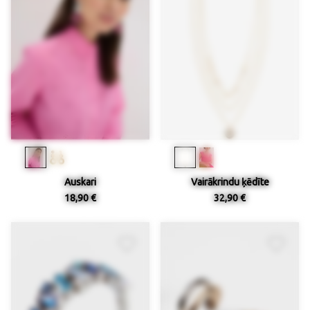
Auskari
Vairākrindu ķēdīte
18,90 €
32,90 €