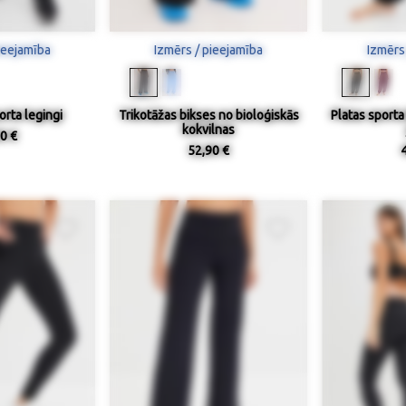
ieejamība
Izmērs / pieejamība
Izmērs
orta legingi
Trikotāžas bikses no bioloģiskās
Platas sporta
kokvilnas
0 €
52,90 €