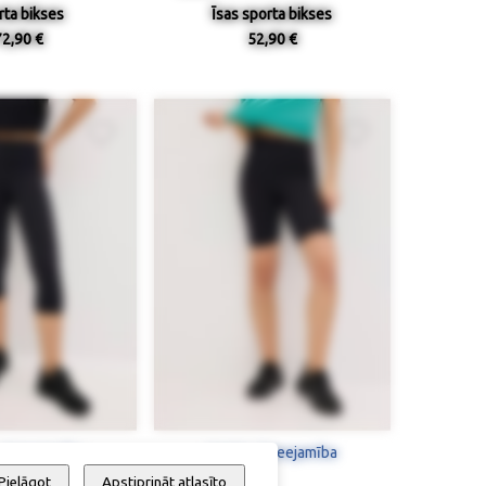
rta bikses
Īsas sporta bikses
72,90 €
52,90 €
 / pieejamība
Izmērs / pieejamība
Pielāgot
Apstiprināt atlasīto