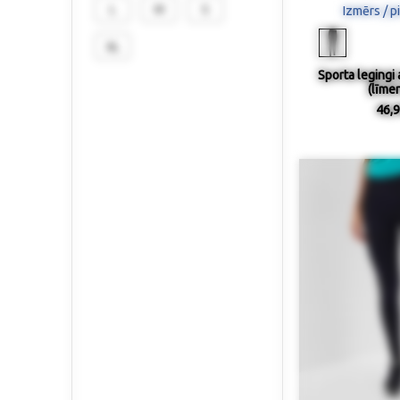
L
M
S
Izmērs / p
XL
Sporta legingi 
(līmen
46,9