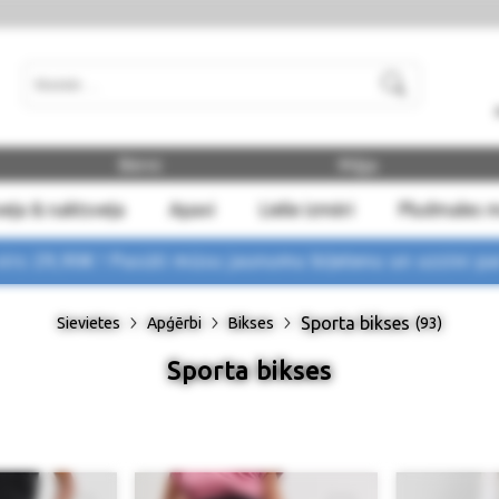
Meklēt
Bērni
Māja
eļa & naktsveļa
Apavi
Lielie izmēri
Pludmales 
rs 29,90€ !
Pasūti mūsu jaunumu biļetenu un uzzini p
Sporta bikses
Sievietes
Apģērbi
Bikses
(93)
Sporta bikses