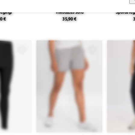
legingi
Trikotāžas šorti
Sporta leg
0 €
35,90 €