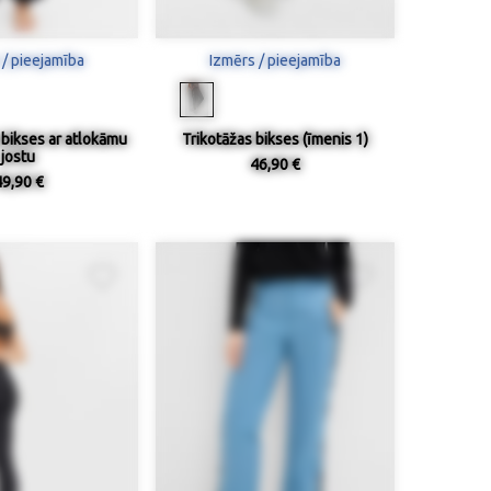
 / pieejamība
Izmērs / pieejamība
 bikses ar atlokāmu
Trikotāžas bikses (īmenis 1)
jostu
46,90 €
49,90 €