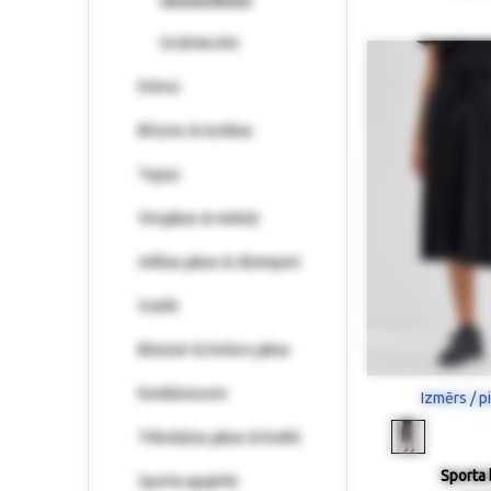
Grūtniecēm
Džinsi
Blūzes & tunikas
Topiņi
Virsjakas & mēteļi
Adītas jakas & džemperi
Svārki
Bleizeri & bolero jakas
Kombinezoni
Izmērs / p
Trikotāžas jakas & krekli
Sporta 
Sporta apģērbi