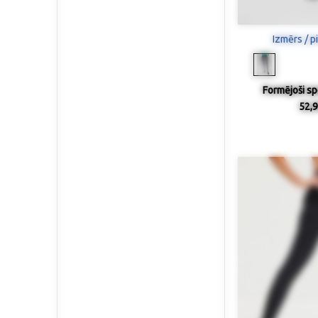
Izmērs / p
Formējoši sp
52,9