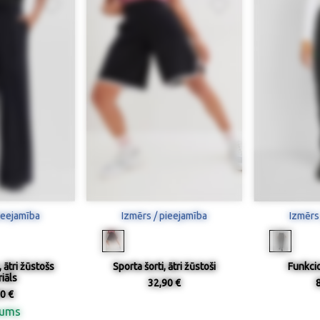
ieejamība
Izmērs / pieejamība
Izmērs
 ātri žūstošs
Sporta šorti, ātri žūstoši
Funkci
iāls
32,90 €
0 €
nums