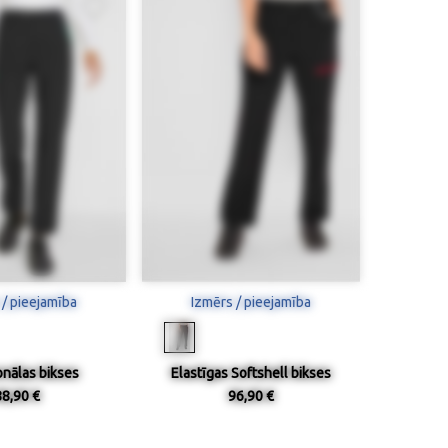
 / pieejamība
Izmērs / pieejamība
onālas bikses
Elastīgas Softshell bikses
88,90 €
96,90 €