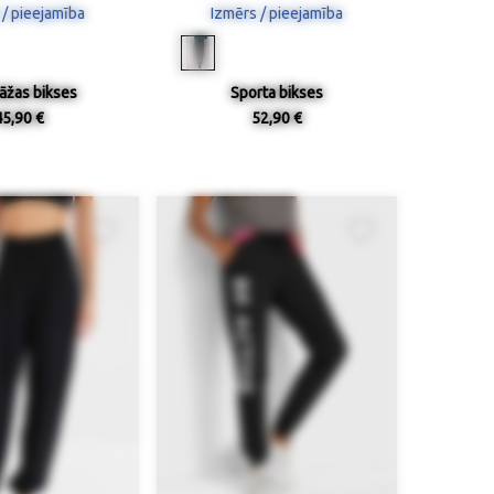
 / pieejamība
Izmērs / pieejamība
tāžas bikses
Sporta bikses
45,90 €
52,90 €