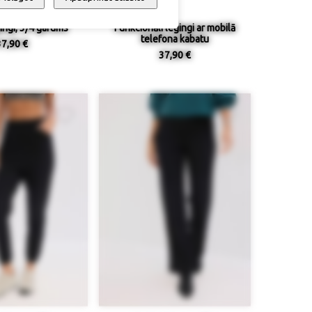
ingi, 3/4 garums
Funkcionāli legingi ar mobilā
telefona kabatu
37,90 €
37,90 €