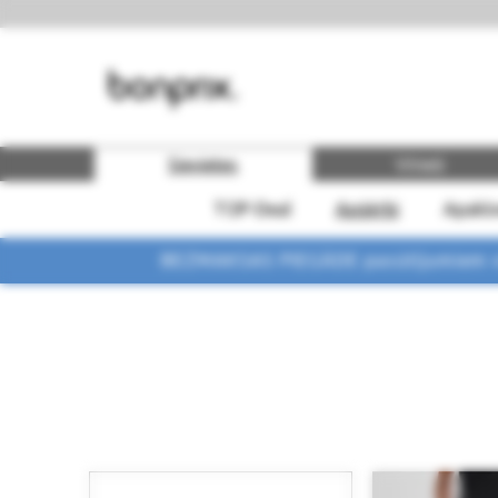
Sievietes
Vīrieši
TOP-Deal
Apģērbi
Apakšv
BEZMAKSAS PIEGĀDE pasūtījumiem vi