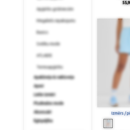
55,9
Apģērbs grūtniecēm
Megaliels iepakojums
Basics
Svētku mode
ATLAIDE
Termoapģērbs
Apakšveļa & naktsveļa
Apavi
Lielie izmēri
Pludmales mode
Aksesuāri
Izmērs / p
Ilgtspējība