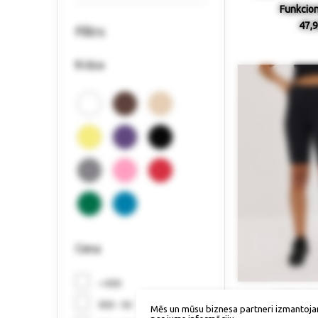
Funkcionā
47,9
Filtrs
Krāsa
Cena
< €30
Izmērs / p
€30 - 50
Mēs un mūsu biznesa partneri izmantoja