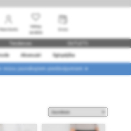
Vēlmju
Mans konts
Grozs
saraksts
Tendences
OUTLETS
mode
Aksesuāri
Ilgtspējība
ar mūsu jaunākajiem piedāvājumiem ➤