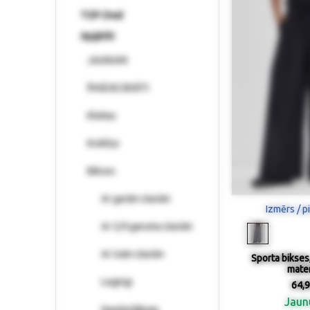
TOP-Deal
Apģērbi
JAUNUMI
ĪPAŠI IECIENĪTI
Kleitas
Krekliņi
Bikses
Ar garām starām
Izmērs / p
Ar 3/4 garuma starām
Ar īsām starām
Sporta bikses,
mater
Legingi
64,9
Jau
Sporta bikses