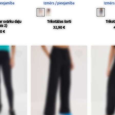
ieejamība
Izmērs / pieejamība
Izmērs
ar svārku daļu
Trikotāžas šorti
Triko
is 2)
32,90 €
0 €