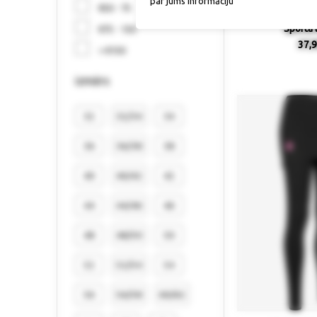
par jums informāciju
€50 - 75
Sporta 
€75 - 150
37,9
> €150
izmērs
32
32/34
34
36
36/38
38
40
40/42
42
44
44/46
46
48
48/50
50
52
52/54
54
56
56/58
60/62