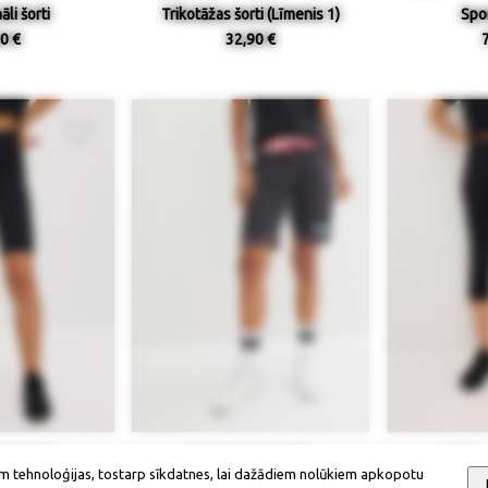
li šorti
Trikotāžas šorti (Līmenis 1)
Spo
0 €
32,90 €
ieejamība
Izmērs / pieejamība
Izmērs
m tehnoloģijas, tostarp sīkdatnes, lai dažādiem nolūkiem apkopotu