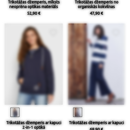
Trikotāžas džemperis, mīksts
Trikotāžas džemperis no
neoprēna optikas materiāls
organiskās kokvilnas
52,90 €
47,90 €
Trikotāžas džemperis ar kapuci
Trikotāžas džemperis ar kapuci
2-in-1 optikā
68,90 €