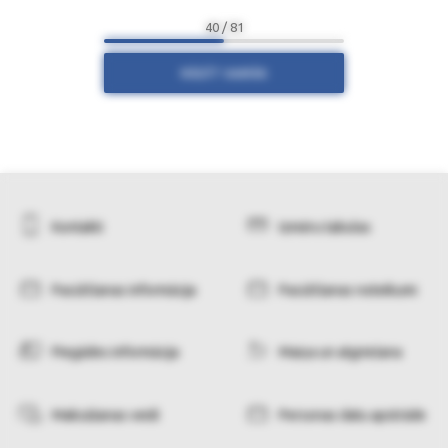
40 / 81
RĀDĪT VAIRĀK
Kontakti
Izmēru tabulas
Pasūtīšanas informācija
Pasūtīšanas noteikumi
Piegādes informācija
Maiņa un atgriešana
Maksāšanas veidi
Personas datu apstrāde