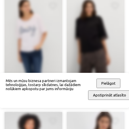
Mēs un mūsu biznesa partneri izmantojam
Pielāgot
tehnoloģijas, tostarp sīkdatnes, lai dažādiem
nolūkiem apkopotu par jums informāciju
Trikotāžas džemperis
Trikotāžas džemperis
Apstiprināt atlasīto
37,90 €
46,90 €