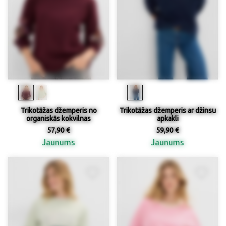
Trikotāžas džemperis no
Trikotāžas džemperis ar džinsu
organiskās kokvilnas
apkakli
57,90 €
59,90 €
Jaunums
Jaunums