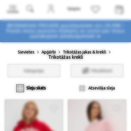
Izvēlne
BEZMAKSAS PIEGĀDE pasūtījumiem virs 29,90€ !
Pasūti mūsu jaunumu biļetenu un uzzini par mūsu
jaunākajiem piedāvājumiem ➤
Sievietes
Apģērbi
Trikotāžas jakas & krekli
Trikotāžas krekli
Kategorijas
Filtri/Atlasīt
Sleju skats
Atsevišķa sleja