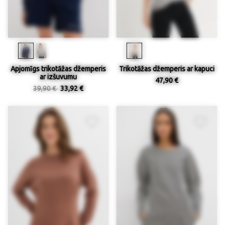
Apjomīgs trikotāžas džemperis
Trikotāžas džemperis ar kapuci
ar izšuvumu
47,90 €
39,90 €
33,92 €