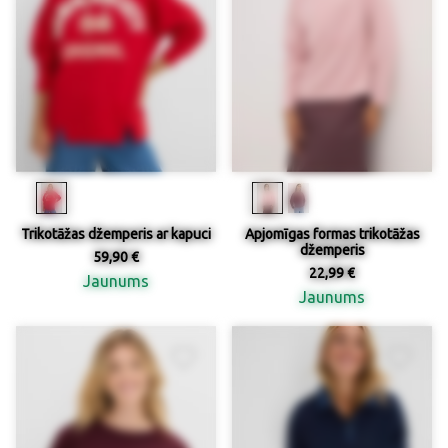
Trikotāžas džemperis ar kapuci
Apjomīgas formas trikotāžas
džemperis
59,90 €
22,99 €
Jaunums
Jaunums