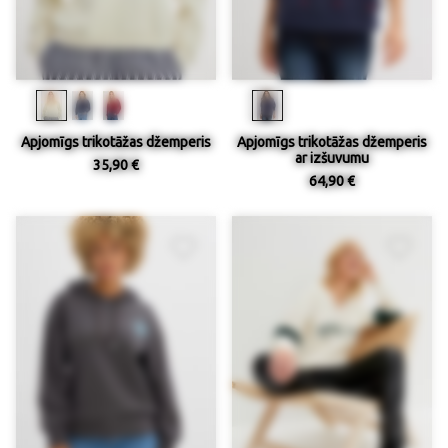
Apjomīgs trikotāžas džemperis
Apjomīgs trikotāžas džemperis
ar izšuvumu
35,90 €
64,90 €