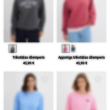
Trikotāžas džemperis
Apjomīgs trikotāžas džemperis
45,90 €
45,90 €