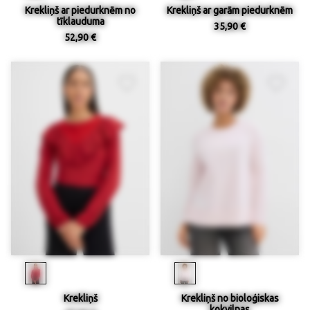
Krekliņš ar piedurknēm no
Krekliņš ar garām piedurknēm
tīklauduma
35,90 €
52,90 €
Krekliņš
Krekliņš no bioloģiskas
kokvilnas