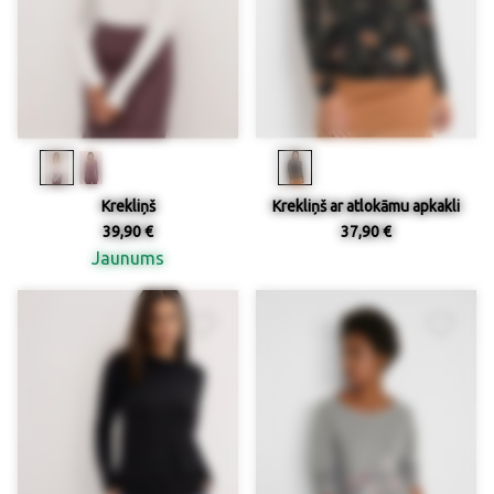
Krekliņš
Krekliņš ar atlokāmu apkakli
39,90 €
37,90 €
Jaunums