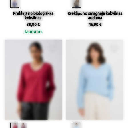
Krekliņš no bioloģiskās
Krekliņš no smagnēja kokvilnas
kokvilnas
auduma
39,90 €
45,90 €
Jaunums