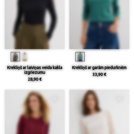
Krekliņš ar laiviņas veida kakla
Krekliņš ar garām piedurknēm
izgriezumu
33,90 €
28,90 €