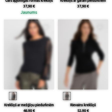
Garš apjomīgas formas krekliņš
Krekliņš ar garām piedurknēm
37,90 €
37,90 €
Jaunums
Krekliņš ar mežģīņu piedurknēm
Rievains krekliņš
46,90 €
52,90 €