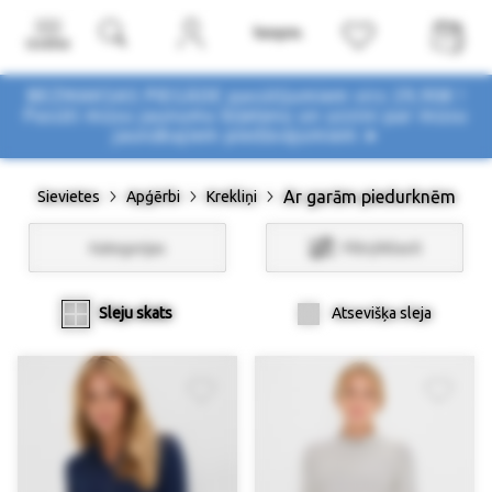
Izvēlne
BEZMAKSAS PIEGĀDE pasūtījumiem virs 29,90€ !
Pasūti mūsu jaunumu biļetenu un uzzini par mūsu
jaunākajiem piedāvājumiem ➤
Ar garām piedurknēm
Sievietes
Apģērbi
Krekliņi
Kategorijas
Filtri/Atlasīt
Sleju skats
Atsevišķa sleja