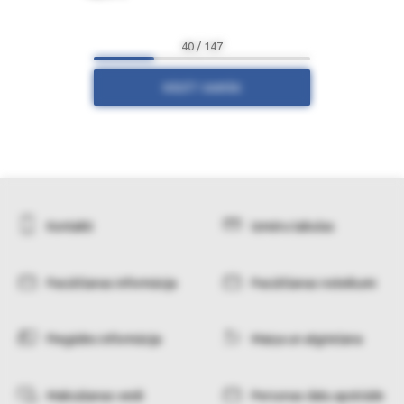
40 / 147
RĀDĪT VAIRĀK
Kontakti
Izmēru tabulas
Pasūtīšanas informācija
Pasūtīšanas noteikumi
Piegādes informācija
Maiņa un atgriešana
Maksāšanas veidi
Personas datu apstrāde