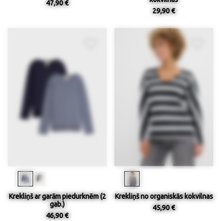
47,90 €
29,90 €
Krekliņš ar garām piedurknēm (2
Krekliņš no organiskās kokvilnas
gab.)
45,90 €
46,90 €