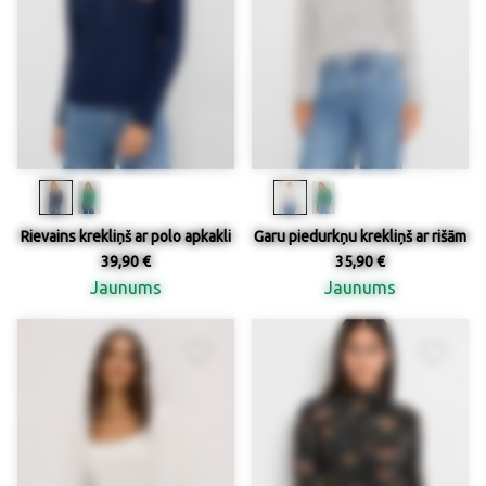
Rievains krekliņš ar polo apkakli
Garu piedurkņu krekliņš ar rišām
39,90 €
35,90 €
Jaunums
Jaunums