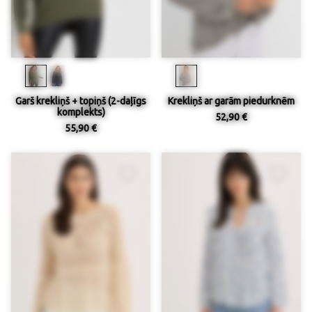
Garš krekliņš + topiņš (2-daļīgs
Krekliņš ar garām piedurknēm
komplekts)
52,90 €
55,90 €