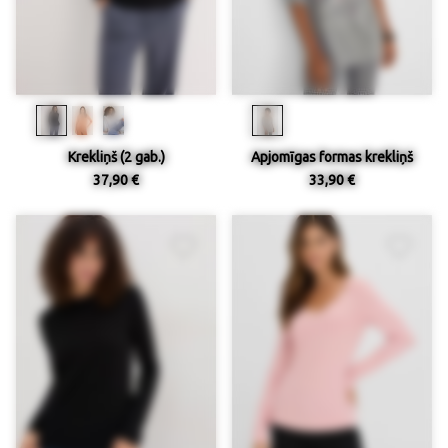
Krekliņš (2 gab.)
Apjomīgas formas krekliņš
37,90 €
33,90 €