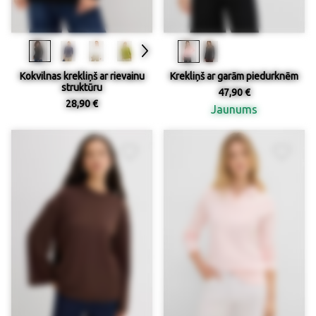
Kokvilnas krekliņš ar rievainu
Krekliņš ar garām piedurknēm
struktūru
47,90 €
28,90 €
Jaunums