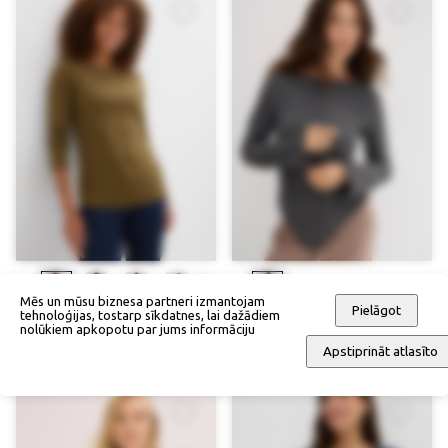
Mēs un mūsu biznesa partneri izmantojam
Pielāgot
tehnoloģijas, tostarp sīkdatnes, lai dažādiem
Krekliņš
Rievains krekliņš
nolūkiem apkopotu par jums informāciju
28,90 €
59,90 €
Apstiprināt atlasīto