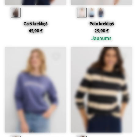
Garš krekliņš
Polo krekliņš
45,90 €
29,90 €
Jaunums