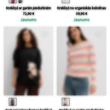
Krekliņš ar garām piedurknēm
Krekliņš no organiskās kokvilnas
72,90 €
39,90 €
Jaunums
Jaunums