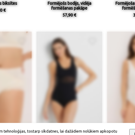
 biksītes
Formējošs bodijs, vidēja
Formējošas
formēšanas pakāpe
formēš
0 €
57,90 €
ieejamība
Izmērs / pieejamība
Izmērs
m tehnoloģijas, tostarp sīkdatnes, lai dažādiem nolūkiem apkopotu