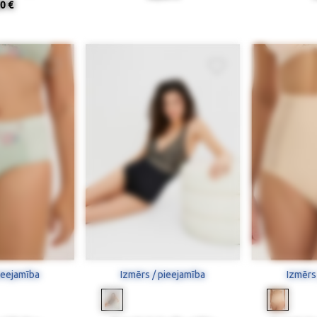
0 €
ieejamība
Izmērs / pieejamība
Izmērs