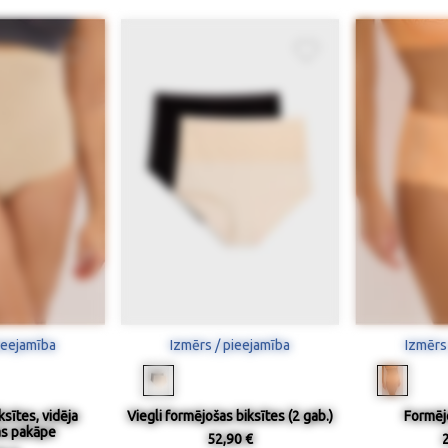
ieejamība
Izmērs / pieejamība
Izmērs
sītes, vidēja
Viegli formējošas biksītes (2 gab.)
Formēj
s pakāpe
52,90 €