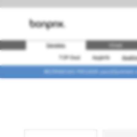
Sievietes
Vīrieši
TOP-Deal
Apģērbi
Apakšv
BEZMAKSAS PIEGĀDE pasūtījumiem vi