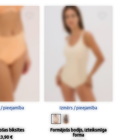
 / pieejamība
Izmērs / pieejamība
ošas biksītes
Formējošs bodijs, izteiksmīga
forma
23,90 €