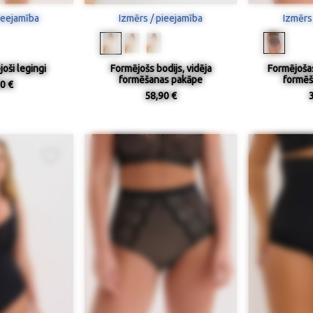
ieejamība
Izmērs / pieejamība
Izmērs
joši legingi
Formējošs bodijs, vidēja
Formējošas
formēšanas pakāpe
formēš
0 €
58,90 €