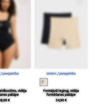
 / pieejamība
Izmērs / pieejamība
eldkostīms, vidēja
Formējoši legingi, vidēja
anas pakāpe
formēšanas pakāpe
68,90 €
54,90 €