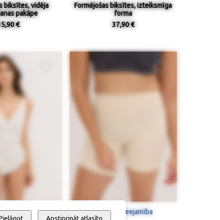
 biksītes, vidēja
Formējošas biksītes, izteiksmīga
anas pakāpe
forma
35,90 €
37,90 €
 / pieejamība
Izmērs / pieejamība
Pielāgot
Apstiprināt atlasīto