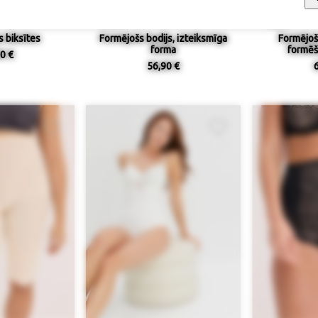
 biksītes
Formējošs bodijs, izteiksmīga
Formējošs
forma
formēš
0 €
56,90 €