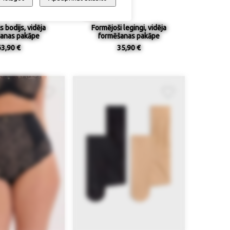
 bodijs, vidēja
Formējoši legingi, vidēja
anas pakāpe
formēšanas pakāpe
63,90 €
35,90 €