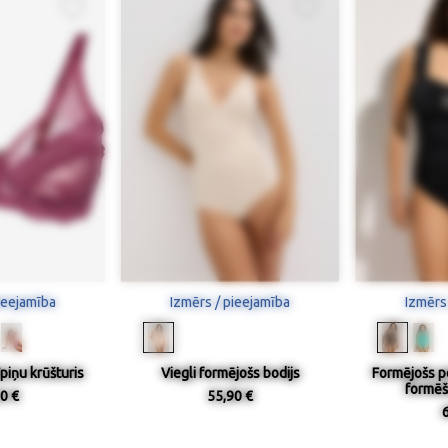
ieejamība
Izmērs / pieejamība
Izmērs
piņu krūšturis
Viegli formējošs bodijs
Formējošs p
formēš
0 €
55,90 €