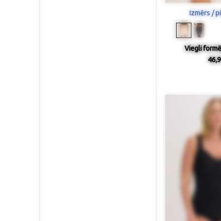
Izmērs / p
Viegli formē
46,9