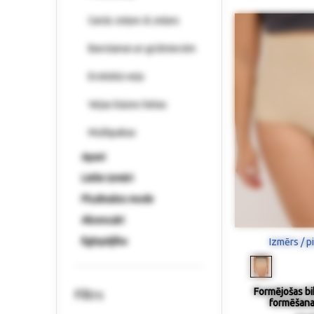
Garās zeķes & zeķes
Barošanai un grūtniecēm
Erotiskā veļa
Veļas bāzes lietas
Multipakas
Apavi
Lielie izmēri
Pludmales mode
Aksesuāri
Ilgtspējība
Izmērs / p
Formējošas bik
Filtrs
formēšana