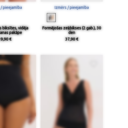
 / pieejamība
Izmērs / pieejamība
 biksītes, vidēja
Formējošas zeķbikses (2 gab.), 30
anas pakāpe
den
39,90 €
37,90 €