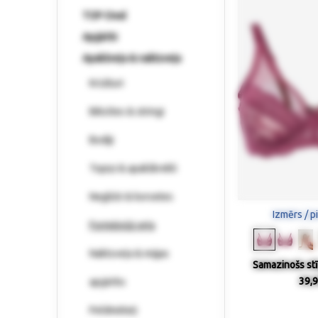
TOP-Deal
Apģērbi
Apakšveļa & naktsveļa
Krūšturi
Biksītes & stringi
Bodiji
Topiņi & apakškrekli
Negližē & korsetes
Izmērs / p
Formējošā veļa
Naktsveļa & mājas
Samazinošs stī
39,9
apģērbs
Peldmēteļi