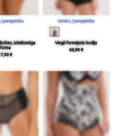
 / pieejamība
Izmērs / pieejamība
ksītes, izteiksmīga
Viegli formējošs bodijs
forma
66,90 €
37,90 €