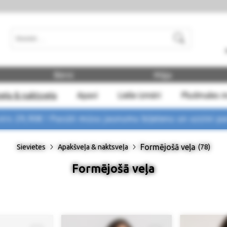
Meklēt
Bērni
Māja
eļa & naktsveļa
Apavi
Lielie izmēri
Pludmales 
rs 29,90€ !
Pasūti mūsu jaunumu biļetenu un uzzini p
Formējošā veļa
Sievietes
Apakšveļa & naktsveļa
(78)
Formējošā veļa