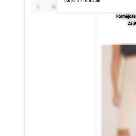
par jums informāciju
S
XL
Formējošas
23,9