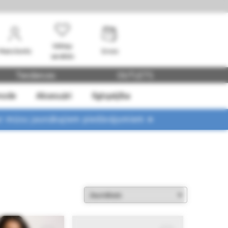
Vēlmju
Mans konts
Grozs
saraksts
Tendences
OUTLETS
mode
Aksesuāri
Ilgtspējība
ar mūsu jaunākajiem piedāvājumiem ➤