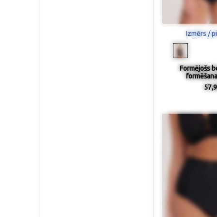
Izmērs / p
Formējošs bo
formēšana
57,9