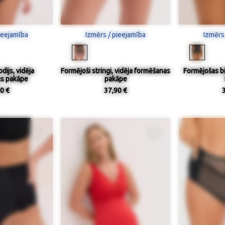
ieejamība
Izmērs / pieejamība
Izmērs
dijs, vidēja
Formējoši stringi, vidēja formēšanas
Formējošas bi
s pakāpe
pakāpe
0 €
37,90 €