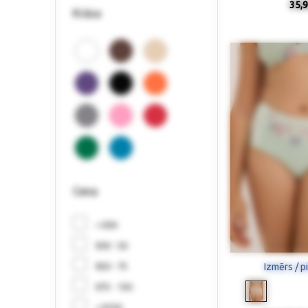
35,9
Krāsa
Cena
< €30
€30 - 50
Izmērs / p
€50 - 75
€75 - 150
> €150