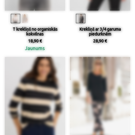
T krekliņš no organiskās
Krekliņš ar 3/4 garuma
kokvilnas
piedurknēm
18,90 €
28,90 €
Jaunums