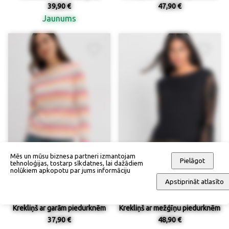
39,90 €
47,90 €
Jaunums
Mēs un mūsu biznesa partneri izmantojam
Pielāgot
tehnoloģijas, tostarp sīkdatnes, lai dažādiem
nolūkiem apkopotu par jums informāciju
Apstiprināt atlasīto
Krekliņš ar garām piedurknēm
Krekliņš ar mežģīņu piedurknēm
37,90 €
48,90 €