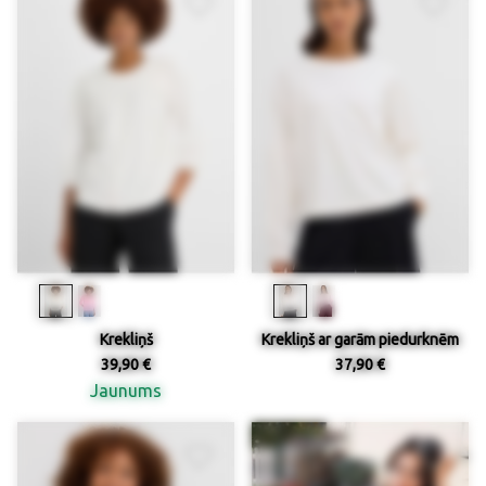
Krekliņš
Krekliņš ar garām piedurknēm
39,90 €
37,90 €
Jaunums