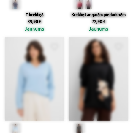
T krekliņš
Krekliņš ar garām piedurknēm
39,90 €
72,90 €
Jaunums
Jaunums