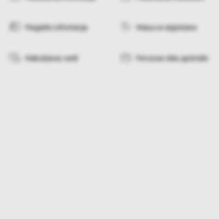
Piegādes informācija
Maiņa un atgriešana
Maksāšanas veidi
Personas datu apstrāde