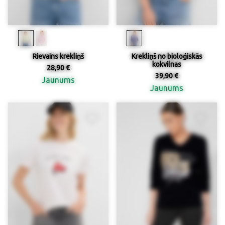
Rievains krekliņš
Krekliņš no bioloģiskās
kokvilnas
28,90 €
39,90 €
Jaunums
Jaunums