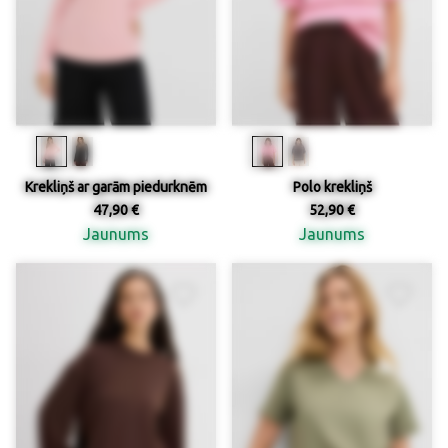
Krekliņš ar garām piedurknēm
Polo krekliņš
47,90 €
52,90 €
Jaunums
Jaunums