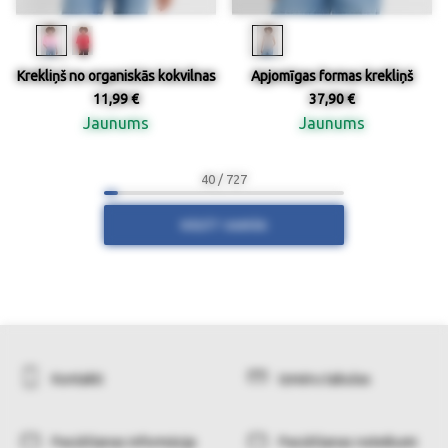
Krekliņš no organiskās kokvilnas
Apjomīgas formas krekliņš
11,99 €
37,90 €
Jaunums
Jaunums
40 / 727
RĀDĪT VAIRĀK
Kontakti
Izmēru tabulas
Pasūtīšanas informācija
Pasūtīšanas noteikumi