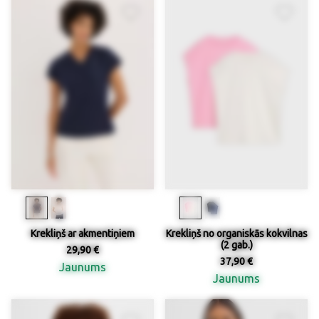
Krekliņš ar akmentiņiem
Krekliņš no organiskās kokvilnas
(2 gab.)
29,90 €
37,90 €
Jaunums
Jaunums