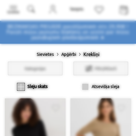
Izvēlne
BEZMAKSAS PIEGĀDE pasūtījumiem virs 29,90€ !
Pasūti mūsu jaunumu biļetenu un uzzini par mūsu
jaunākajiem piedāvājumiem ➤
Krekliņi
Sievietes
Apģērbi
Kategorijas
Filtri/Atlasīt
Sleju skats
Atsevišķa sleja