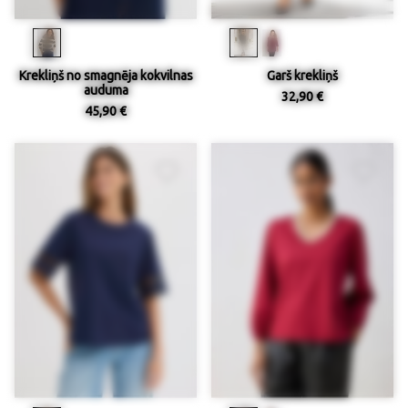
Krekliņš no smagnēja kokvilnas
Garš krekliņš
auduma
32,90 €
45,90 €