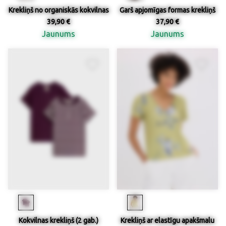
Krekliņš no organiskās kokvilnas
Garš apjomīgas formas krekliņš
39,90 €
37,90 €
Jaunums
Jaunums
Kokvilnas krekliņš (2 gab.)
Krekliņš ar elastīgu apakšmalu