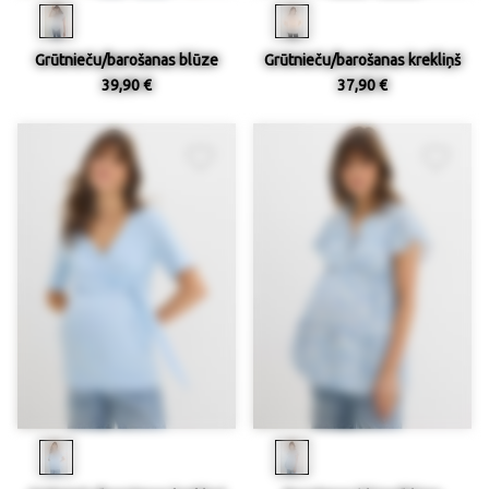
Grūtnieču/barošanas blūze
Grūtnieču/barošanas krekliņš
39,90 €
37,90 €