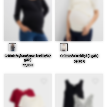
Grūtnieču/barošanas krekliņš (2
Grūtnieču krekliņš (2 gab.)
gab.)
59,90 €
72,90 €