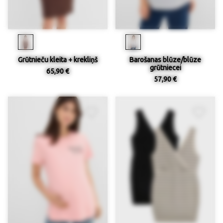
Grūtnieču kleita + krekliņš
Barošanas blūze/blūze
grūtniecei
65,90 €
57,90 €