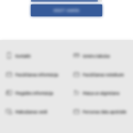
RĀDĪT VAIRĀK
Kontakti
Izmēru tabulas
Pasūtīšanas informācija
Pasūtīšanas noteikumi
Piegādes informācija
Maiņa un atgriešana
Maksāšanas veidi
Personas datu apstrāde