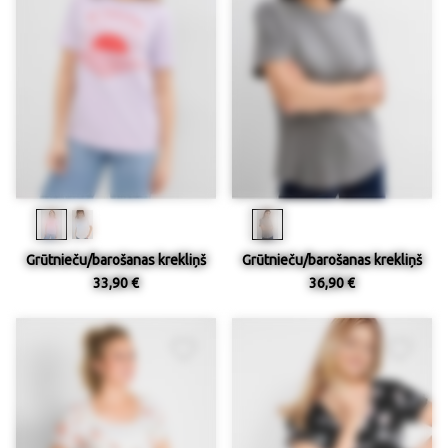
Grūtnieču/barošanas krekliņš
Grūtnieču/barošanas krekliņš
33,90 €
36,90 €