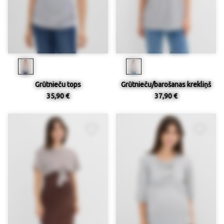
Grūtnieču tops
Grūtnieču/barošanas krekliņš
35,90 €
37,90 €