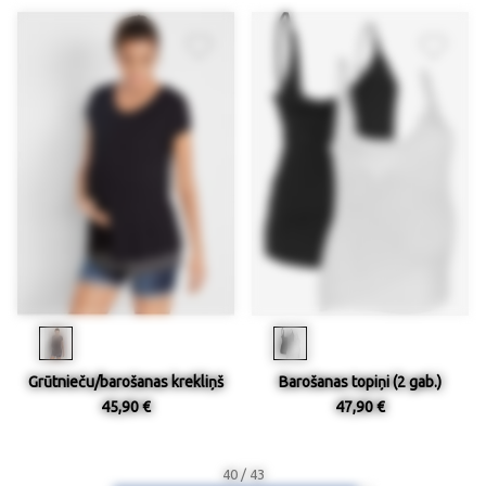
Grūtnieču/barošanas krekliņš
Barošanas topiņi (2 gab.)
45,90 €
47,90 €
40 / 43