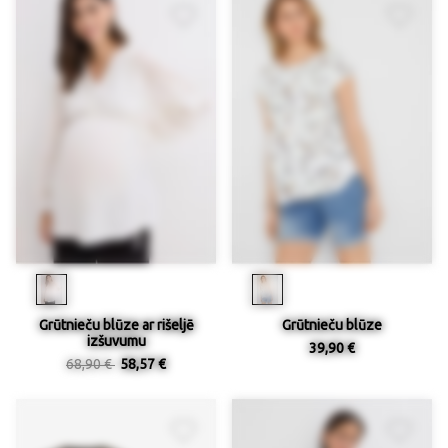
Grūtnieču blūze ar rišeljē
Grūtnieču blūze
izšuvumu
39,90 €
68,90 €
58,57 €