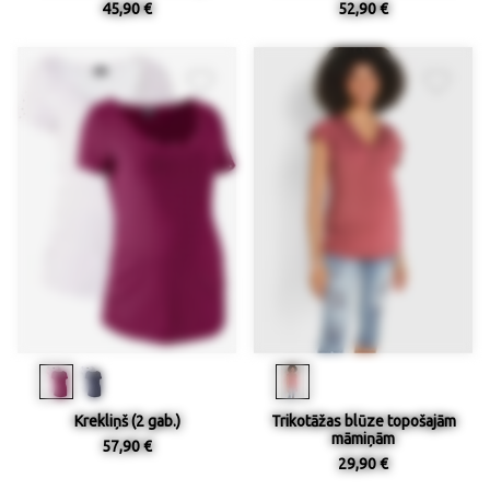
45,90 €
52,90 €
Krekliņš (2 gab.)
Trikotāžas blūze topošajām
māmiņām
57,90 €
29,90 €