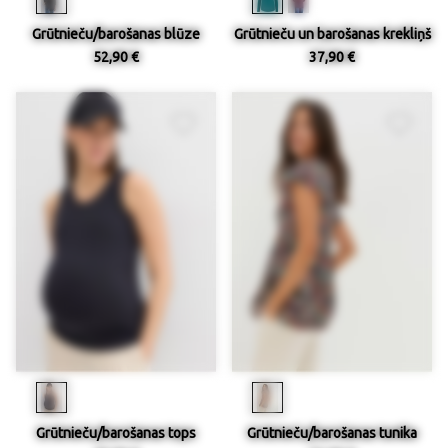
Grūtnieču/barošanas blūze
Grūtnieču un barošanas krekliņš
52,90 €
37,90 €
Grūtnieču/barošanas tops
Grūtnieču/barošanas tunika