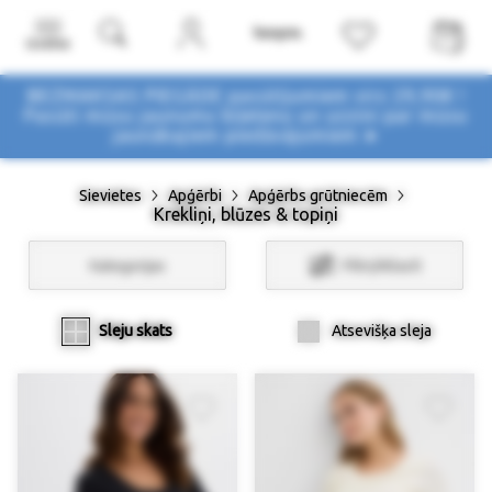
Izvēlne
BEZMAKSAS PIEGĀDE pasūtījumiem virs 29,90€ !
Pasūti mūsu jaunumu biļetenu un uzzini par mūsu
jaunākajiem piedāvājumiem ➤
Sievietes
Apģērbi
Apģērbs grūtniecēm
Krekliņi, blūzes & topiņi
Kategorijas
Filtri/Atlasīt
Sleju skats
Atsevišķa sleja