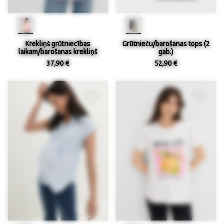
Krekliņš grūtniecības
Grūtnieču/barošanas tops (2
laikam/barošanas krekliņš
gab.)
37,90 €
52,90 €