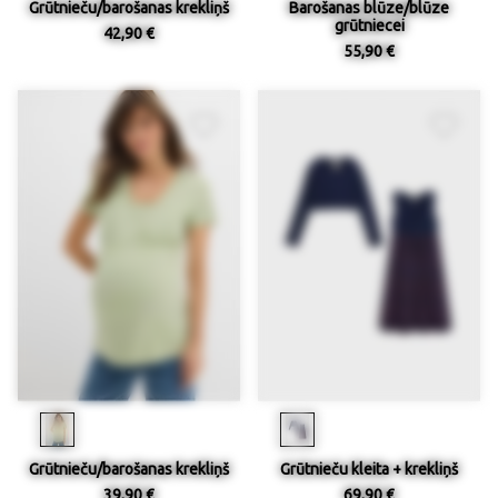
Grūtnieču/barošanas krekliņš
Barošanas blūze/blūze
grūtniecei
42,90 €
55,90 €
Grūtnieču/barošanas krekliņš
Grūtnieču kleita + krekliņš
39,90 €
69,90 €