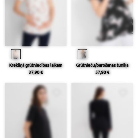
Krekliņš grūtniecības laikam
Grūtnieču/barošanas tunika
37,90 €
57,90 €