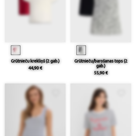
Grūtnieču krekliņš (2 gab.)
Grūtnieču/barošanas tops (2
gab.)
44,90 €
55,90 €