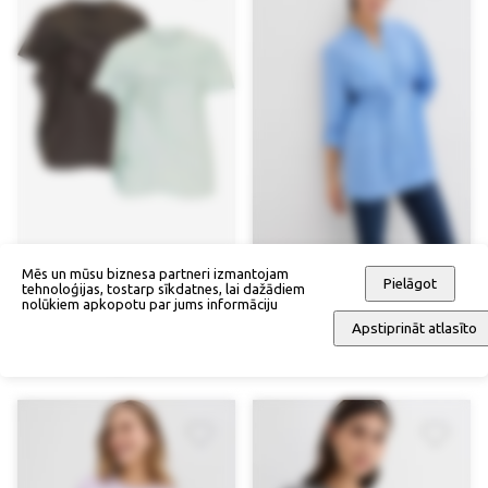
Mēs un mūsu biznesa partneri izmantojam
Pielāgot
tehnoloģijas, tostarp sīkdatnes, lai dažādiem
nolūkiem apkopotu par jums informāciju
Krekliņš grūtniecei/barošanas
Grūtnieču/barošanas blūze
Apstiprināt atlasīto
krekliņš (2 gab.)
57,90 €
56,90 €