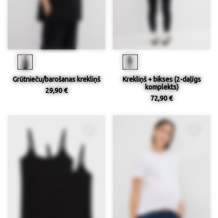
Grūtnieču/barošanas krekliņš
Krekliņš + bikses (2-daļīgs
komplekts)
29,90 €
72,90 €