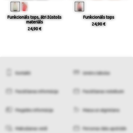
Funkcionāls tops, ātri žūstošs
Funkcionāls tops
materiāls
24,90 €
24,90 €
Kontakti
Izmēru tabulas
Pasūtīšanas informācija
Pasūtīšanas noteikumi
Piegādes informācija
Maiņa un atgriešana
Maksāšanas veidi
Personas datu apstrāde