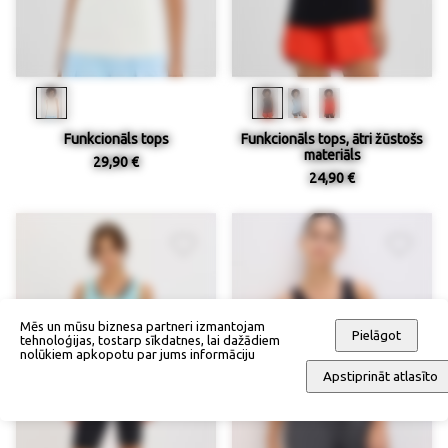
Funkcionāls tops
Funkcionāls tops, ātri žūstošs
materiāls
29,90 €
24,90 €
Mēs un mūsu biznesa partneri izmantojam
Pielāgot
tehnoloģijas, tostarp sīkdatnes, lai dažādiem
nolūkiem apkopotu par jums informāciju
Apstiprināt atlasīto