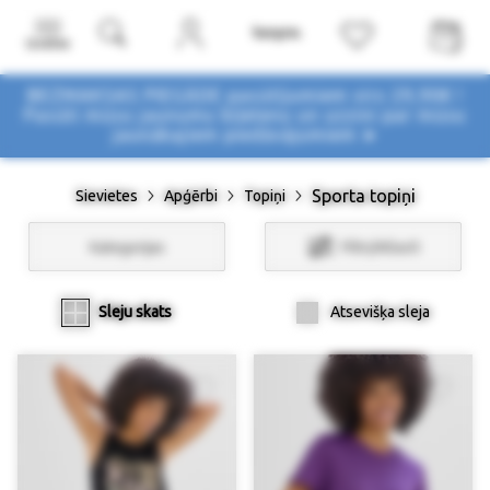
Izvēlne
BEZMAKSAS PIEGĀDE pasūtījumiem virs 29,90€ !
Pasūti mūsu jaunumu biļetenu un uzzini par mūsu
jaunākajiem piedāvājumiem ➤
Sporta topiņi
Sievietes
Apģērbi
Topiņi
Kategorijas
Filtri/Atlasīt
Sleju skats
Atsevišķa sleja