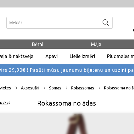
Meklēt
Bērni
Māja
eļa & naktsveļa
Apavi
Lielie izmēri
Pludmales 
rs 29,90€ !
Pasūti mūsu jaunumu biļetenu un uzzini p
vietes
Aksesuāri
Somas
Rokassomas
Rokassoma no ā
Rokassoma no ādas
pakaļ