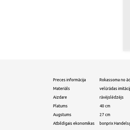
Preces informācija
Rokassoma no ā
Materiāls
velūrādas imitāci
Aizdare
rāvējslēdzējs
Platums
40 cm
Augstums
27 cm
Atbildīgais ekonomikas
bonprix Handels