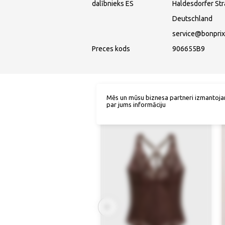
dalībnieks ES
Haldesdorfer St
Deutschland
service@bonprix
Preces kods
906655B9
Mēs un mūsu biznesa partneri izmantoja
par jums informāciju