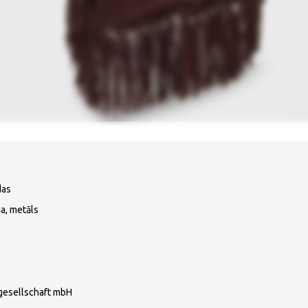
das
ja, metāls
gesellschaft mbH