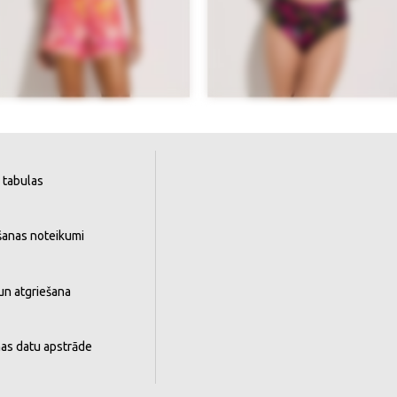
 tabulas
šanas noteikumi
un atgriešana
as datu apstrāde