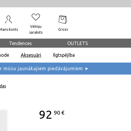
Vēlmju
Mans konts
Grozs
saraksts
Tendences
OUTLETS
mode
Aksesuāri
Ilgtspējība
ar mūsu jaunākajiem piedāvājumiem ➤
das
92
90
€