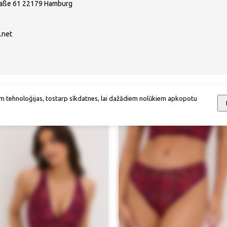
raße 61 22179 Hamburg
.net
Mēs iesakām
m tehnoloģijas, tostarp sīkdatnes, lai dažādiem nolūkiem apkopotu