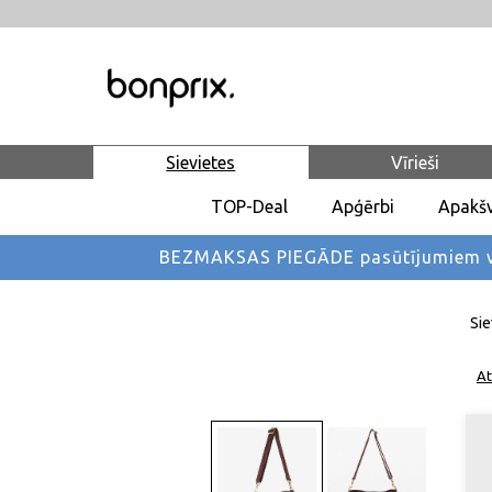
Sievietes
Vīrieši
TOP-Deal
Apģērbi
Apakšv
BEZMAKSAS PIEGĀDE pasūtījumiem vi
Sie
At