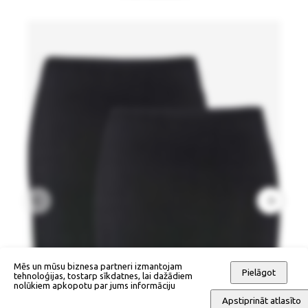
Mēs un mūsu biznesa partneri izmantojam
Pielāgot
tehnoloģijas, tostarp sīkdatnes, lai dažādiem
nolūkiem apkopotu par jums informāciju
Apstiprināt atlasīto