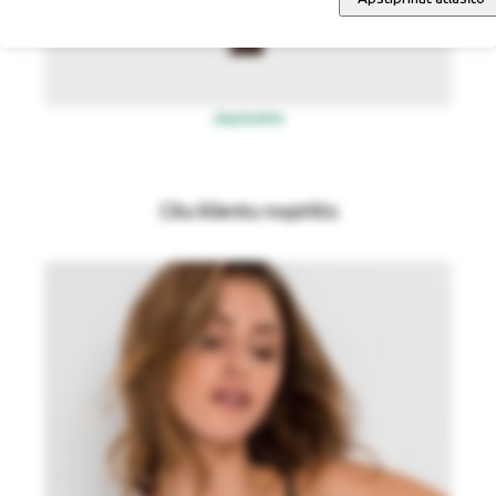
Jaunums
Citu klientu nopirkts