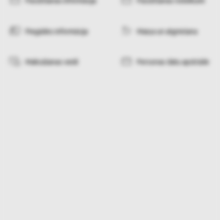
Pasūtīšanas informācija
Pasūtīšanas noteikumi
Piegādes informācija
Maiņa un atgriešana
Maksāšanas veidi
Personas datu apstrāde