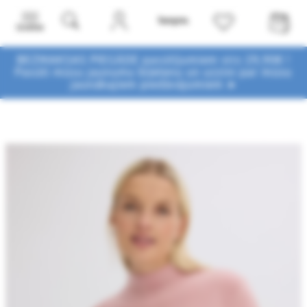
Izvēlne
BEZMAKSAS PIEGĀDE pasūtījumiem virs 29,90€ !
Pasūti mūsu jaunumu biļetenu un uzzini par mūsu
jaunākajiem piedāvājumiem ➤