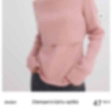
47
Džemperis kārtu optikā
Atpakaļ
90
€