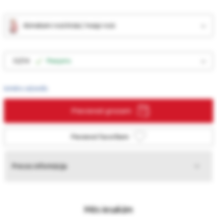
dūmakaini rozā krāsā / maigi rozā
32/34
Pieejams
Izmēru ceļvedis
Pievienot grozam
Pievienot favorītiem
Preces informācija
Mēs iesakām