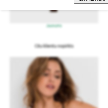
Jaunums
Citu klientu nopirkts