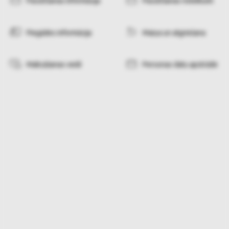
Pasūtīšanas informācija
Pasūtīšanas noteikumi
Piegādes informācija
Maiņa un atgriešana
Maksāšanas veidi
Personas datu apstrāde