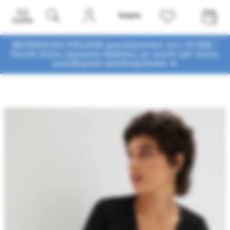
Izvēlne
BEZMAKSAS PIEGĀDE pasūtījumiem virs 29,90€ !
Pasūti mūsu jaunumu biļetenu un uzzini par mūsu
jaunākajiem piedāvājumiem ➤