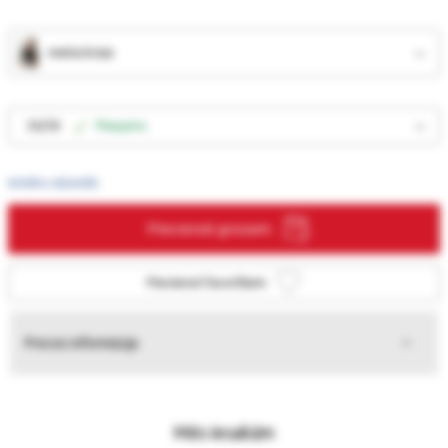
melnā krāsā
36/38
Pieejams
Izmēru ceļvedis
Pievienot grozam
Pievienot favorītiem
Preces informācija
Mēs iesakām