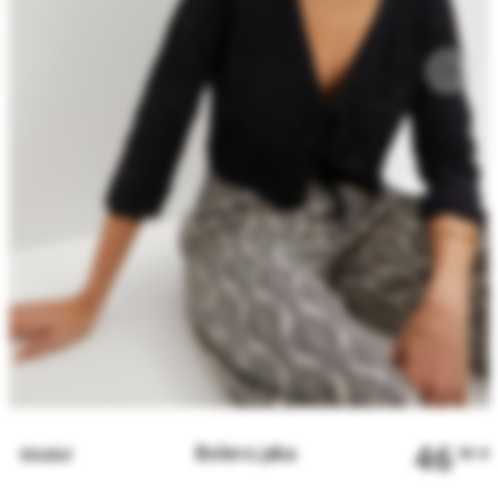
46
Bolero jaka
Atpakaļ
90
€