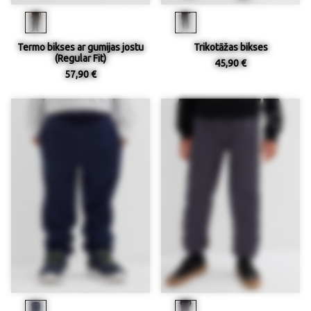
Termo bikses ar gumijas jostu
Trikotāžas bikses
(Regular Fit)
45,90 €
57,90 €