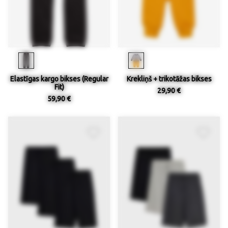
Elastīgas kargo bikses (Regular
Krekliņš + trikotāžas bikses
Fit)
29,90 €
59,90 €