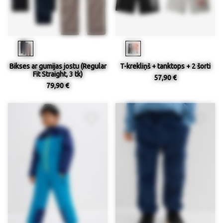
Bikses ar gumijas jostu (Regular
T-krekliņš + tanktops + 2 šorti
Fit Straight, 3 tk)
57,90 €
79,90 €