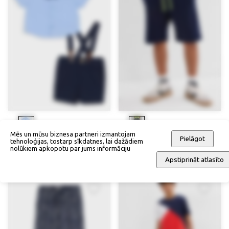
Mēs un mūsu biznesa partneri izmantojam
Pielāgot
tehnoloģijas, tostarp sīkdatnes, lai dažādiem
Krekls + šorti + tauriņš
Trikotāžas šorti
nolūkiem apkopotu par jums informāciju
69,90 €
28,90 €
Apstiprināt atlasīto