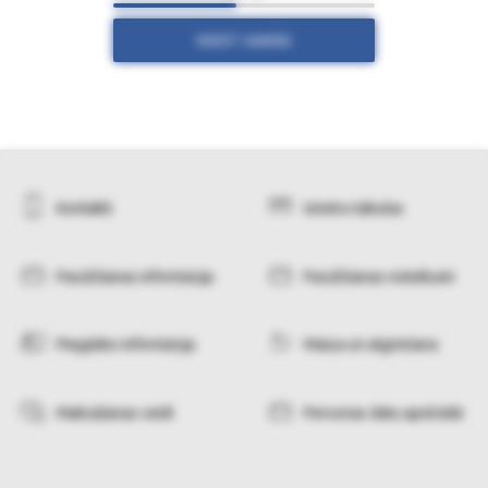
RĀDĪT VAIRĀK
Kontakti
Izmēru tabulas
Pasūtīšanas informācija
Pasūtīšanas noteikumi
Piegādes informācija
Maiņa un atgriešana
Maksāšanas veidi
Personas datu apstrāde