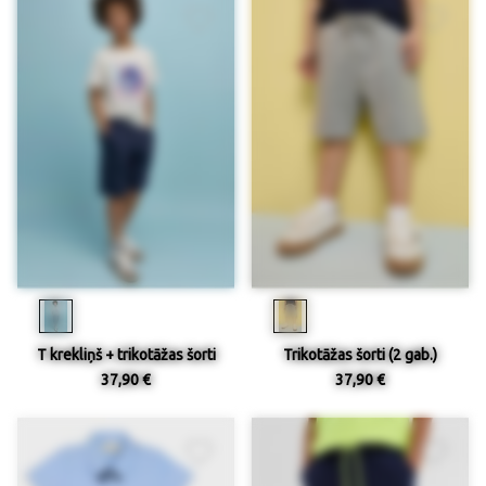
T krekliņš + trikotāžas šorti
Trikotāžas šorti (2 gab.)
37,90 €
37,90 €