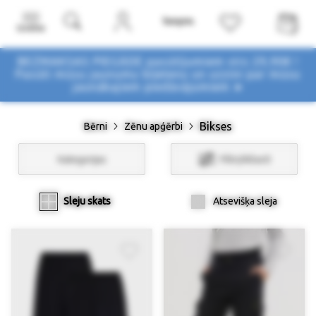
Izvēlne
BEZMAKSAS PIEGĀDE pasūtījumiem virs 29,90€ !
Pasūti mūsu jaunumu biļetenu un uzzini par mūsu
jaunākajiem piedāvājumiem ➤
Bikses
Bērni
Zēnu apģērbi
Kategorijas
Filtri/Atlasīt
Sleju skats
Atsevišķa sleja