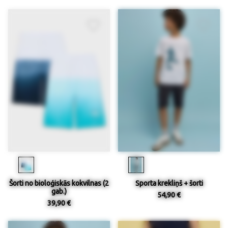
Šorti no bioloģiskās kokvilnas (2
Sporta krekliņš + šorti
gab.)
54,90 €
39,90 €