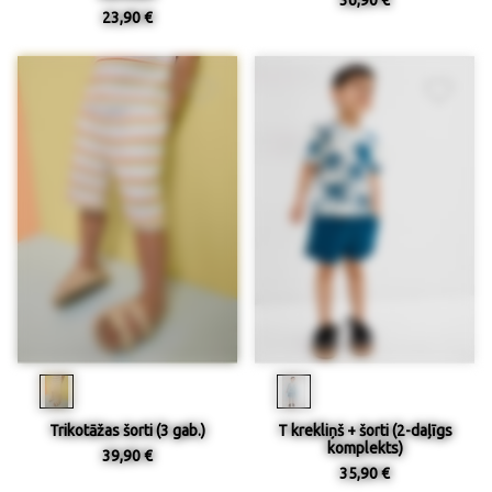
23,90 €
Trikotāžas šorti (3 gab.)
T krekliņš + šorti (2-daļīgs
komplekts)
39,90 €
35,90 €