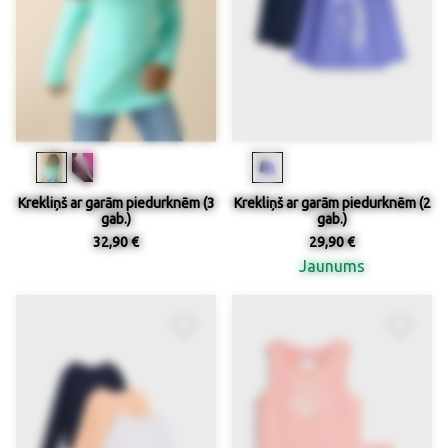
Krekliņš ar garām piedurknēm (3
Krekliņš ar garām piedurknēm (2
gab.)
gab.)
32,90 €
29,90 €
Jaunums