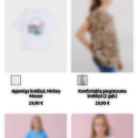
Apjomīgs krekliņš, Mickey
Komfortabla piegriezuma
Mouse
krekliņš (2 gab.)
29,90 €
29,90 €