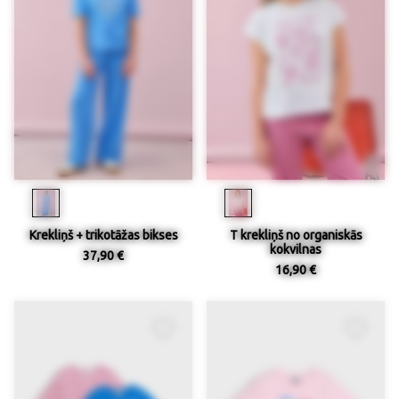
Krekliņš + trikotāžas bikses
T krekliņš no organiskās
kokvilnas
37,90 €
16,90 €