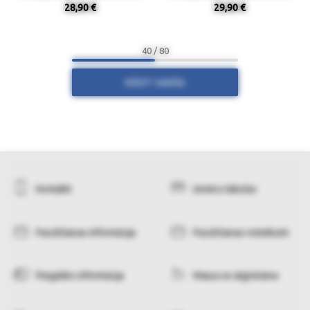
28,90 €
29,90 €
40 / 80
RĀDĪT VAIRĀK
Kontakti
Izmēru tabulas
Pasūtīšanas informācija
Pasūtīšanas noteikumi
Piegādes informācija
Maiņa un atgriešana