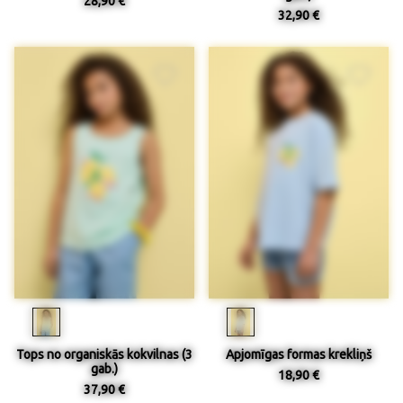
28,90 €
32,90 €
Tops no organiskās kokvilnas (3
Apjomīgas formas krekliņš
gab.)
18,90 €
37,90 €