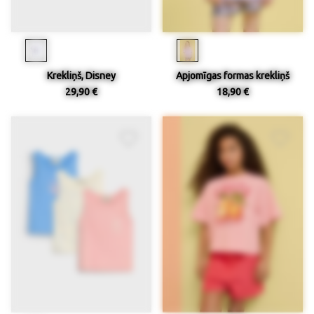
Krekliņš, Disney
Apjomīgas formas krekliņš
29,90 €
18,90 €