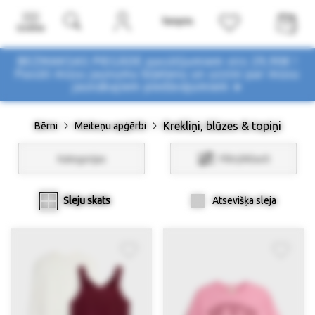
Izvēlne
BEZMAKSAS PIEGĀDE pasūtījumiem virs 29,90€ !
Pasūti mūsu jaunumu biļetenu un uzzini par mūsu
jaunākajiem piedāvājumiem ➤
Krekliņi, blūzes & topiņi
Bērni
Meiteņu apģērbi
Kategorijas
Filtri/Atlasīt
Sleju skats
Atsevišķa sleja