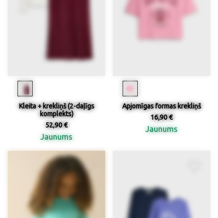
Kleita + krekliņš (2-daļīgs
Apjomīgas formas krekliņš
komplekts)
16,90 €
52,90 €
Jaunums
Jaunums