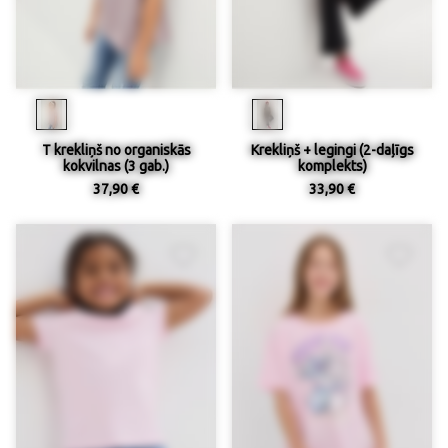
T krekliņš no organiskās
Krekliņš + legingi (2-daļīgs
kokvilnas (3 gab.)
komplekts)
37,90 €
33,90 €