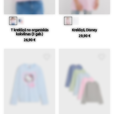
T krekliņš no organiskās
Krekliņš, Disney
kokvilnas (3 gab.)
29,90 €
26,90 €