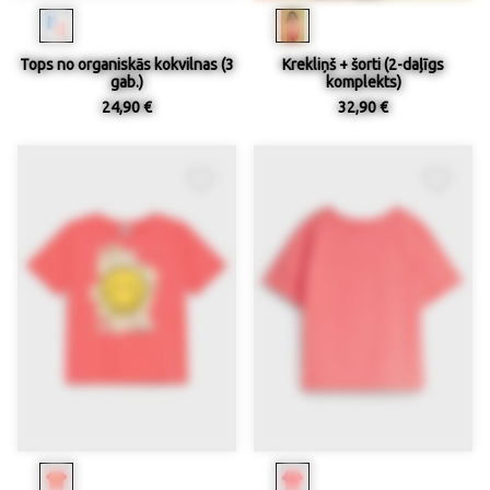
Tops no organiskās kokvilnas (3
Krekliņš + šorti (2-daļīgs
gab.)
komplekts)
24,90 €
32,90 €