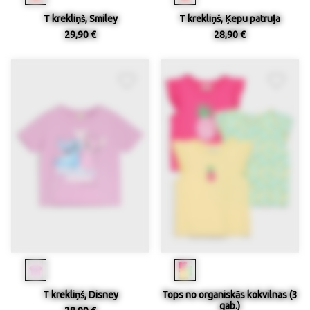
T krekliņš, Smiley
T krekliņš, Ķepu patruļa
29,90 €
28,90 €
T krekliņš, Disney
Tops no organiskās kokvilnas (3
gab.)