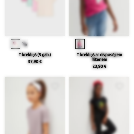
T krekliņš (5 gab.)
T krekliņš ar divpusējiem
fliteriem
37,90 €
23,90 €