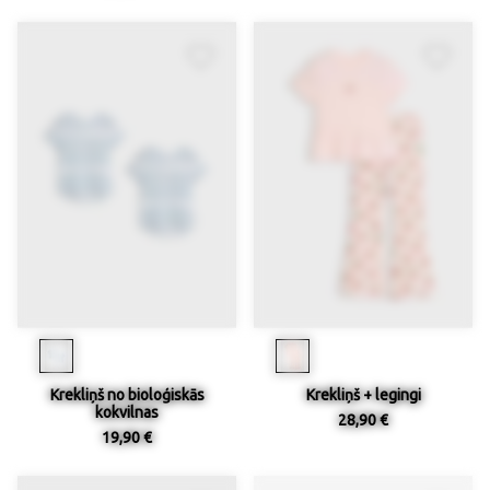
Krekliņš no bioloģiskās
Krekliņš + legingi
kokvilnas
28,90 €
19,90 €