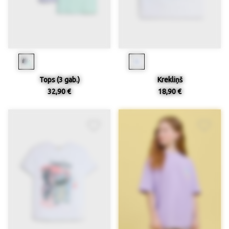
Tops (3 gab.)
Krekliņš
32,90 €
18,90 €