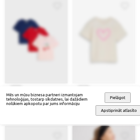
Mēs un mūsu biznesa partneri izmantojam
Pielāgot
tehnoloģijas, tostarp sīkdatnes, lai dažādiem
T krekliņš no organiskās
Apjomīgs krekliņš, Tom Tailor
nolūkiem apkopotu par jums informāciju
kokvilnas (3 gab.)
42,90 €
Apstiprināt atlasīto
29,90 €