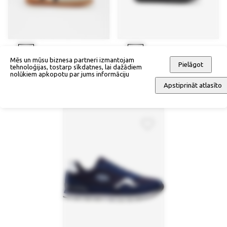
Mēs un mūsu biznesa partneri izmantojam
Pielāgot
tehnoloģijas, tostarp sīkdatnes, lai dažādiem
Teniskurpes, Tom Tailor
Teniskurpes ar Memory Foam
nolūkiem apkopotu par jums informāciju
putām, Skechers
72,90 €
Apstiprināt atlasīto
119,90 €