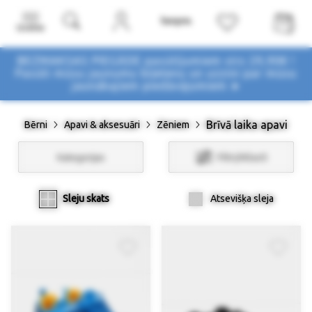
Izvēlne
BEZMAKSAS PIEGĀDE pasūtījumiem virs 29,90€ !
Pasūti mūsu jaunumu biļetenu un uzzini par mūsu
jaunākajiem piedāvājumiem ➤
Brīvā laika apavi
Bērni
Apavi & aksesuāri
Zēniem
Kategorijas
Filtri/Atlasīt
Sleju skats
Atsevišķa sleja