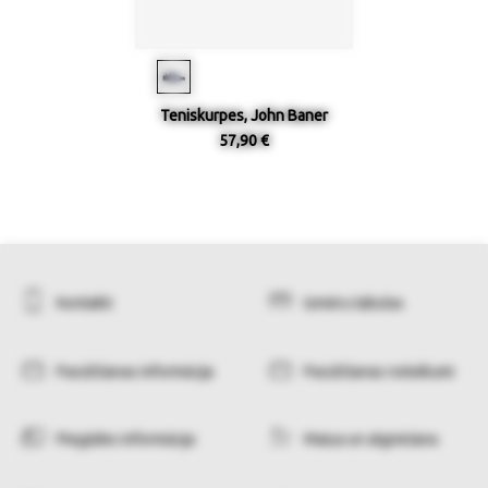
Teniskurpes, John Baner
57,90 €
Kontakti
Izmēru tabulas
Pasūtīšanas informācija
Pasūtīšanas noteikumi
Piegādes informācija
Maiņa un atgriešana