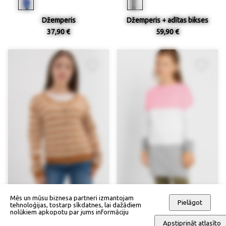
Džemperis
Džemperis + adītas bikses
37,90 €
59,90 €
Mēs un mūsu biznesa partneri izmantojam
Pielāgot
tehnoloģijas, tostarp sīkdatnes, lai dažādiem
nolūkiem apkopotu par jums informāciju
Smalka adījuma jaka
Garš džemperis
Apstiprināt atlasīto