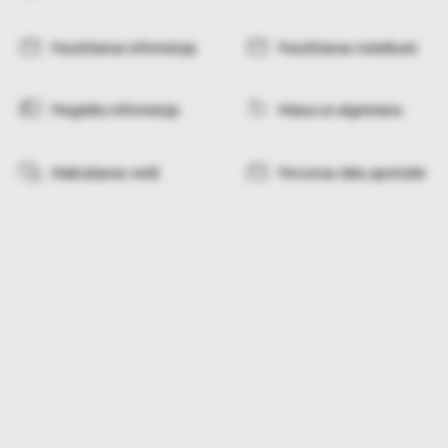
Pasūtīšanas informācija
Pasūtīšanas noteikumi
Piegādes informācija
Maiņa un atgriešana
Maksāšanas veidi
Personas datu apstrāde