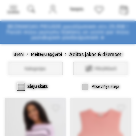
Izvēlne
BEZMAKSAS PIEGĀDE pasūtījumiem virs 29,90€ !
Pasūti mūsu jaunumu biļetenu un uzzini par mūsu
jaunākajiem piedāvājumiem ➤
Adītas jakas & džemperi
Bērni
Meiteņu apģērbi
Kategorijas
Filtri/Atlasīt
Sleju skats
Atsevišķa sleja