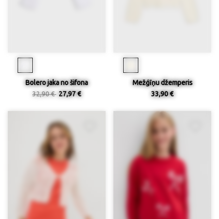
Bolero jaka no šifona
Mežģīņu džemperis
32,90 €
27,97 €
33,90 €