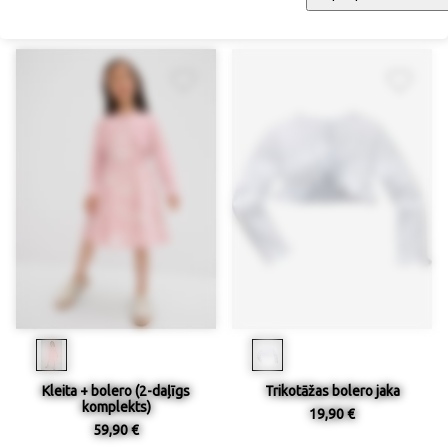
37,90 €
44,90 €
Kleita + bolero (2-daļīgs
Trikotāžas bolero jaka
komplekts)
19,90 €
59,90 €