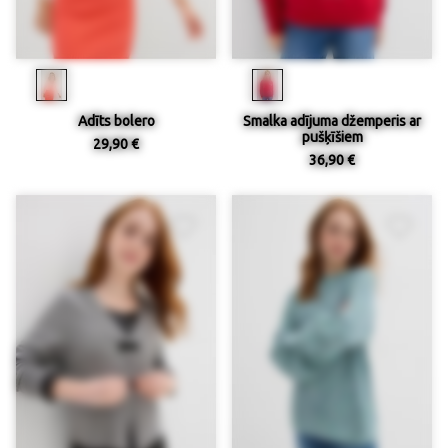
Adīts bolero
Smalka adījuma džemperis ar
pušķīšiem
29,90 €
36,90 €