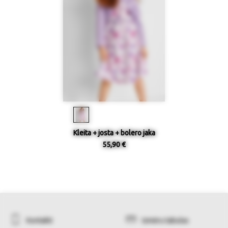
Kleita + josta + bolero jaka
55,90 €
Kontakti
Izmēru tabulas