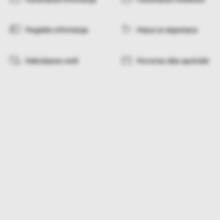
Piegādes informācija
Maiņa un atgriešana
Maksāšanas veidi
Personas datu apstrāde