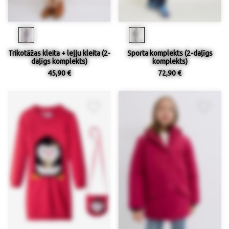
Trikotāžas kleita + leļļu kleita (2-
Sporta komplekts (2-daļīgs
daļīgs komplekts)
komplekts)
45,90 €
72,90 €