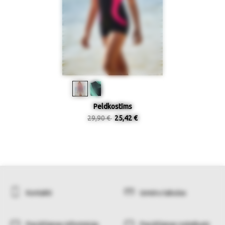
Peldkostīms
29,90 €
25,42 €
Kontakti
Izmēru tabulas
Pasūtīšanas informācija
Pasūtīšanas noteikumi