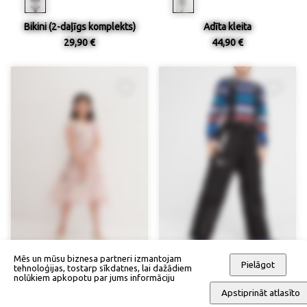
Bikini (2-daļīgs komplekts)
Adīta kleita
29,90 €
44,90 €
Mēs un mūsu biznesa partneri izmantojam
Pielāgot
tehnoloģijas, tostarp sīkdatnes, lai dažādiem
nolūkiem apkopotu par jums informāciju
Apstiprināt atlasīto
Svētku kleita
Slēpošanas un sniega bikses