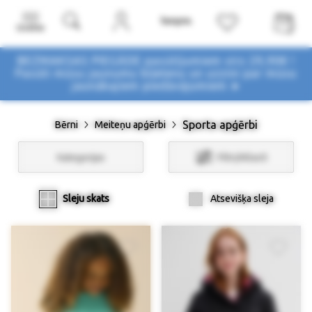
Izvēlne
BEZMAKSAS PIEGĀDE pasūtījumiem virs 29,90€ !
Pasūti mūsu jaunumu biļetenu un uzzini par mūsu
jaunākajiem piedāvājumiem ➤
Sporta apģērbi
Bērni
Meiteņu apģērbi
Kategorijas
Filtri/Atlasīt
Sleju skats
Atsevišķa sleja