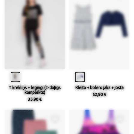
T krekliņš + legingi (2-daļīgs
Kleita + bolero jaka + josta
komplekts)
52,90 €
35,90 €