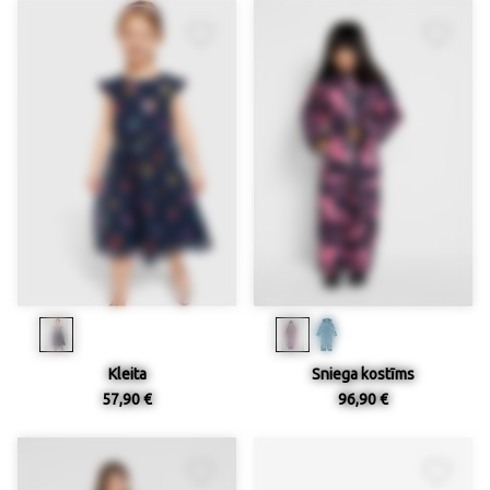
Kleita
Sniega kostīms
57,90 €
96,90 €