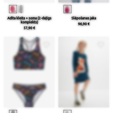
Adīta kleita + soma (2-daļīgs
Slēpošanas jaka
komplekts)
96,90 €
57,90 €