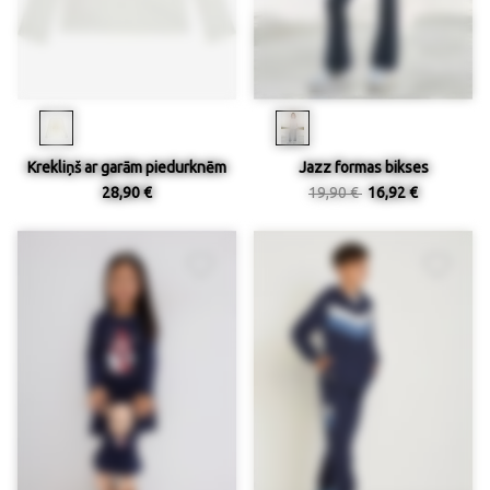
Krekliņš ar garām piedurknēm
Jazz formas bikses
28,90 €
19,90 €
16,92 €