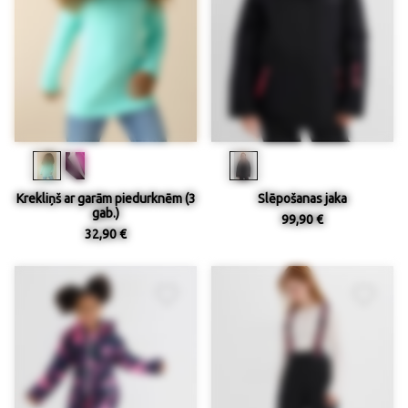
Krekliņš ar garām piedurknēm (3
Slēpošanas jaka
gab.)
99,90 €
32,90 €