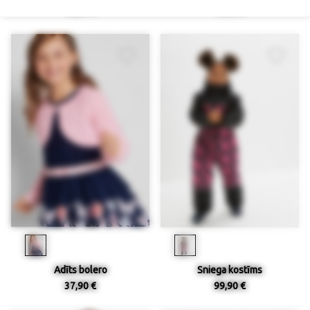
52,90 €
79,90 €
Adīts bolero
Sniega kostīms
37,90 €
99,90 €