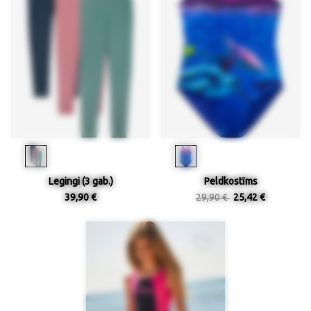
Legingi (3 gab.)
Peldkostīms
39,90 €
29,90 €
25,42 €