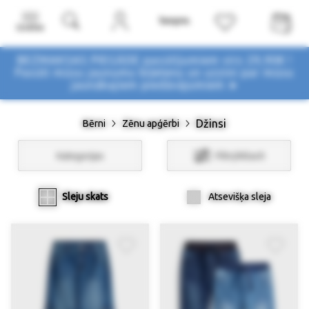
Izvēlne
BEZMAKSAS PIEGĀDE pasūtījumiem virs 29,90€ !
Pasūti mūsu jaunumu biļetenu un uzzini par mūsu
jaunākajiem piedāvājumiem ➤
Džinsi
Bērni
Zēnu apģērbi
Kategorijas
Filtri/Atlasīt
Sleju skats
Atsevišķa sleja