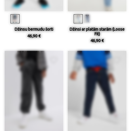
Džinsu bermudu šorti
Džinsi ar platām starām (Loose
Fit)
46,90 €
46,90 €