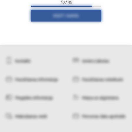
40 / 46
RĀDĪT VAIRĀK
Kontakti
Izmēru tabulas
Pasūtīšanas informācija
Pasūtīšanas noteikumi
Piegādes informācija
Maiņa un atgriešana
Maksāšanas veidi
Personas datu apstrāde