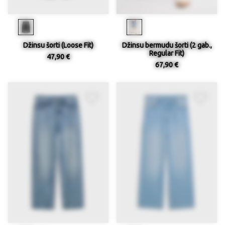
Džinsu šorti (Loose Fit)
Džinsu bermudu šorti (2 gab.,
Regular Fit)
47,90 €
67,90 €