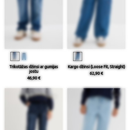
Trikotāžas džinsi ar gumijas
Kargo džinsi (Loose Fit, Straight)
jostu
62,90 €
46,90 €