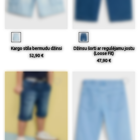
Kargo stila bermudu džinsi
Džinsu šorti ar regulējamu jostu
(Loose Fit)
52,90 €
47,90 €