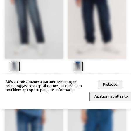
Termo džinsi ar flīsa oderi (Slim
Kargo džinsi (Regular Fit)
Fit)
Mēs un mūsu biznesa partneri izmantojam
62,90 €
Pielāgot
tehnoloģijas, tostarp sīkdatnes, lai dažādiem
62,90 €
nolūkiem apkopotu par jums informāciju
Apstiprināt atlasīto