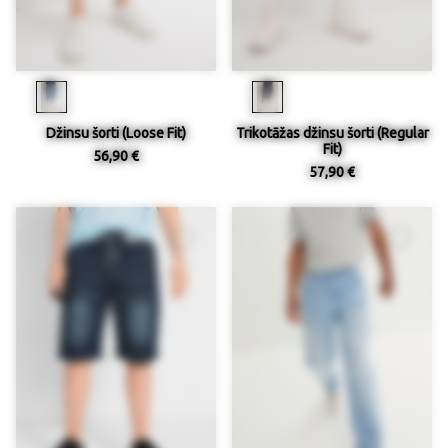
Džinsu šorti (Loose Fit)
Trikotāžas džinsu šorti (Regular
Fit)
56,90 €
57,90 €