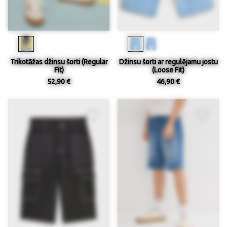
Trikotāžas džinsu šorti (Regular
Džinsu šorti ar regulējamu jostu
Fit)
(Loose Fit)
52,90 €
46,90 €