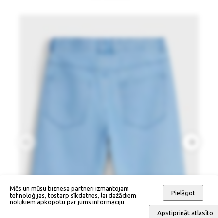
Mēs un mūsu biznesa partneri izmantojam
Pielāgot
tehnoloģijas, tostarp sīkdatnes, lai dažādiem
nolūkiem apkopotu par jums informāciju
Apstiprināt atlasīto