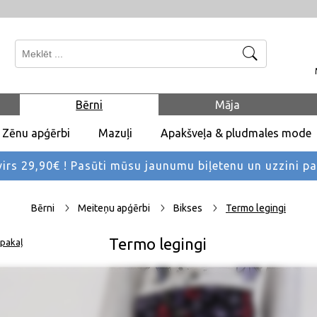
Meklēt
Bērni
Māja
Zēnu apģērbi
Mazuļi
Apakšveļa & pludmales mode
rs 29,90€ !
Pasūti mūsu jaunumu biļetenu un uzzini p
Bērni
Meiteņu apģērbi
Bikses
Termo legingi
Termo legingi
pakaļ