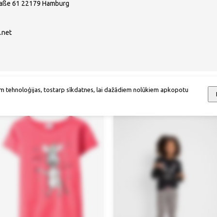
raße 61 22179 Hamburg
.net
m tehnoloģijas, tostarp sīkdatnes, lai dažādiem nolūkiem apkopotu
Mēs iesakām