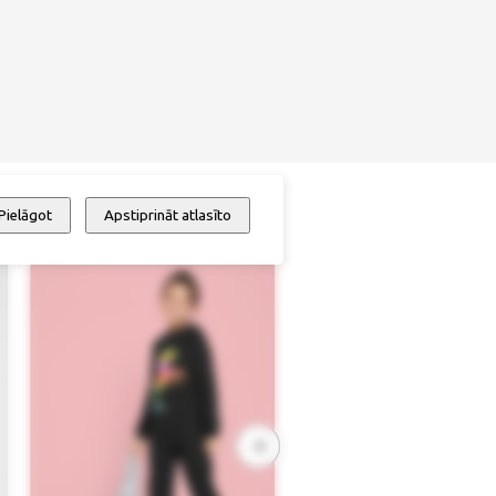
Pielāgot
Apstiprināt atlasīto