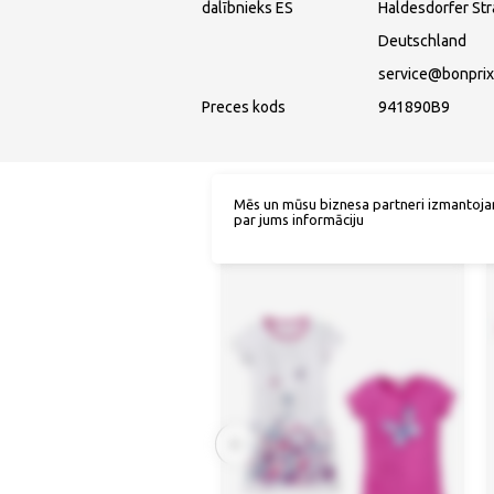
dalībnieks ES
Haldesdorfer St
Deutschland
service@bonprix
Preces kods
941890B9
Mēs un mūsu biznesa partneri izmantoja
par jums informāciju