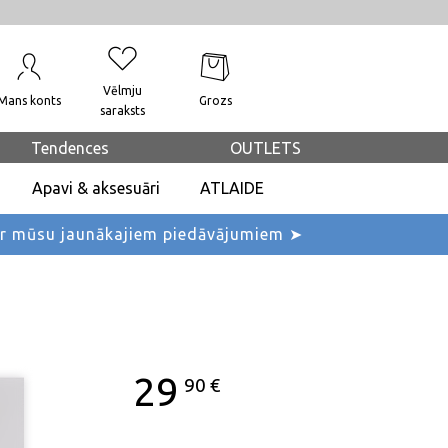
Vēlmju
Mans konts
Grozs
saraksts
Tendences
OUTLETS
Apavi & aksesuāri
ATLAIDE
ar mūsu jaunākajiem piedāvājumiem ➤
29
90
€