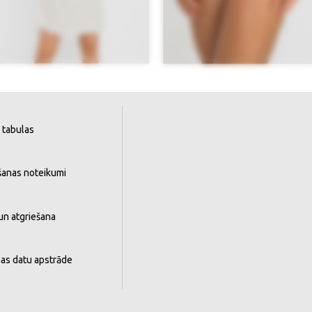
 tabulas
šanas noteikumi
un atgriešana
as datu apstrāde