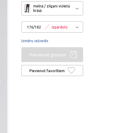
melnā / zilgani violetā
krāsā
176/182
Izpārdots
Izmēru ceļvedis
Pievienot grozam
Pievienot favorītiem