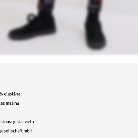
5% elastāna
ļas mašīnā
gstuma jostasvieta
gesellschaft mbH