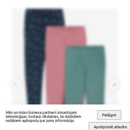
Mēs un mūsu biznesa partneri izmantojam
Pielāgot
tehnoloģijas, tostarp sīkdatnes, lai dažādiem
nolūkiem apkopotu par jums informāciju
Apstiprināt atlasīto