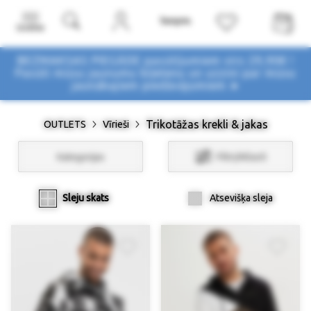
Izvēlne
BEZMAKSAS PIEGĀDE pasūtījumiem virs 29,90€ !
Pasūti mūsu jaunumu biļetenu un uzzini par mūsu
jaunākajiem piedāvājumiem ➤
Trikotāžas krekli & jakas
OUTLETS
Vīrieši
Kategorijas
Filtri/Atlasīt
Sleju skats
Atsevišķa sleja