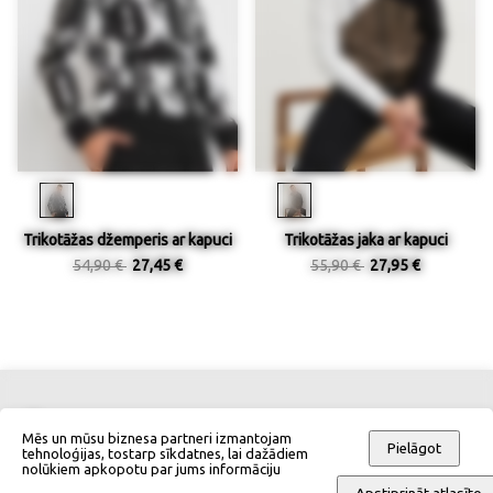
Trikotāžas džemperis ar kapuci
Trikotāžas jaka ar kapuci
54,90 €
27,45 €
55,90 €
27,95 €
Kontakti
Izmēru tabulas
Mēs un mūsu biznesa partneri izmantojam
Pielāgot
tehnoloģijas, tostarp sīkdatnes, lai dažādiem
nolūkiem apkopotu par jums informāciju