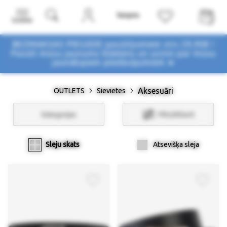
Izvēlne
BEZMAKSAS PIEGĀDE pasūtījumiem virs 29,90€ !
Pasūti mūsu jaunumu biļetenu un uzzini par mūsu
jaunākajiem piedāvājumiem ➤
Aksesuāri
OUTLETS
Sievietes
Kategorijas
Filtri/Atlasīt
Sleju skats
Atsevišķa sleja