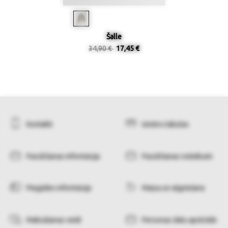
Šalle
34,90 €
17,45 €
Kontakti
Izmēru tabulas
Pasūtīšanas informācija
Pasūtīšanas noteikumi
Piegādes informācija
Maiņa un atgriešana
Maksāšanas veidi
Personas datu apstrāde