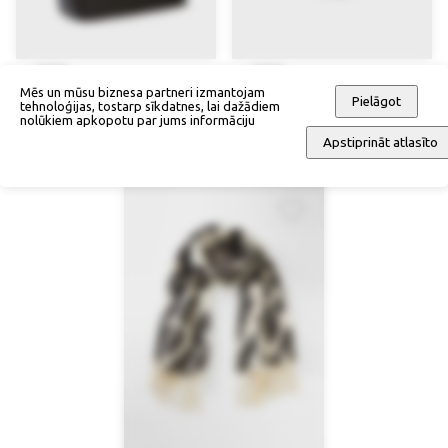
Mēs un mūsu biznesa partneri izmantojam
Pielāgot
tehnoloģijas, tostarp sīkdatnes, lai dažādiem
nolūkiem apkopotu par jums informāciju
Salmu pinuma iepirkumu soma
Kājas ķēdīte
Apstiprināt atlasīto
57,90 €
43,43 €
33,90 €
16,95 €