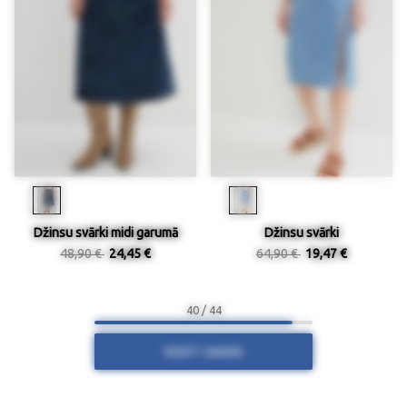
Džinsu svārki midi garumā
Džinsu svārki
48,90 €
24,45 €
64,90 €
19,47 €
40 / 44
RĀDĪT VAIRĀK