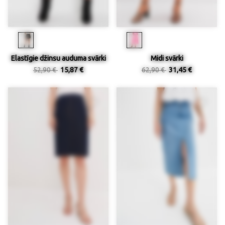
Elastīgie džinsu auduma svārki
Midi svārki
52,90 €
15,87 €
62,90 €
31,45 €