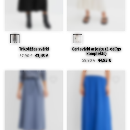
Trikotāžas svārki
Gari svārki ar jostu (2-daļīgs
komplekts)
57,90 €
43,43 €
59,90 €
44,93 €