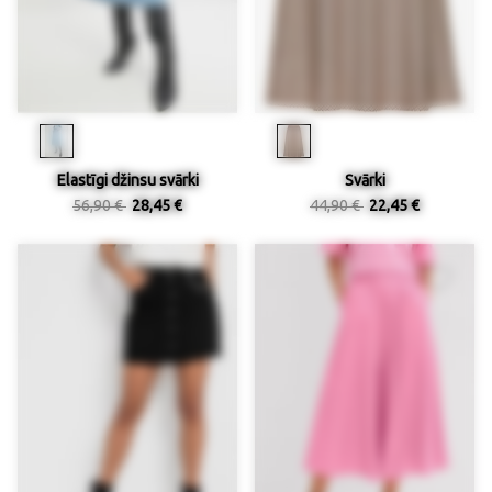
Elastīgi džinsu svārki
Svārki
56,90 €
28,45 €
44,90 €
22,45 €