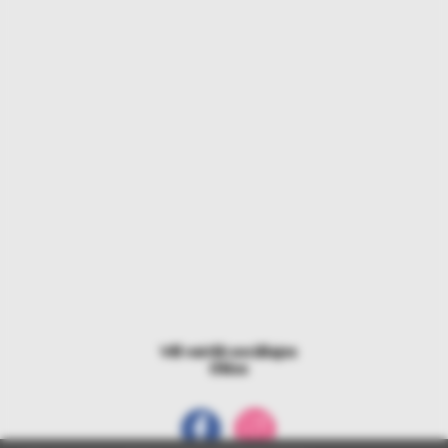
Vēl vairāk sociālajos
tīklos