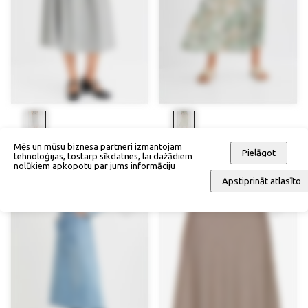
Svārki ar ielocēm
Svārki ar apdruku
Mēs un mūsu biznesa partneri izmantojam
Pielāgot
tehnoloģijas, tostarp sīkdatnes, lai dažādiem
67,90 €
33,95 €
52,90 €
15,87 €
nolūkiem apkopotu par jums informāciju
Apstiprināt atlasīto