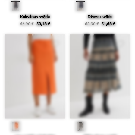
Kokvilnas svārki
Džinsu svārki
66,90 €
50,18 €
68,90 €
51,68 €