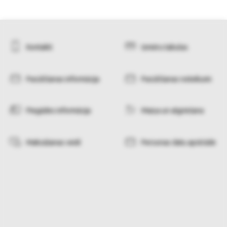
Kontakti
Izmēru tabulas
Pasūtīšanas informācija
Pasūtīšanas noteikumi
Piegādes informācija
Maiņa un atgriešana
Maksāšanas veidi
Personas datu apstrāde