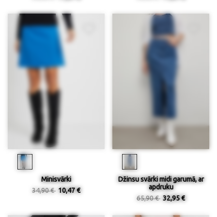
Minisvārki
Džinsu svārki midi garumā, ar
apdruku
34,90 €
10,47 €
65,90 €
32,95 €