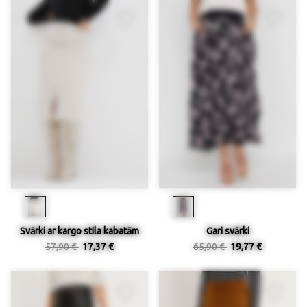
Svārki ar kargo stila kabatām
Gari svārki
57,90 €
17,37 €
65,90 €
19,77 €