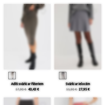
Adīti svārki ar fliteriem
Svārki ar ielocēm
57,90 €
43,43 €
55,90 €
27,95 €