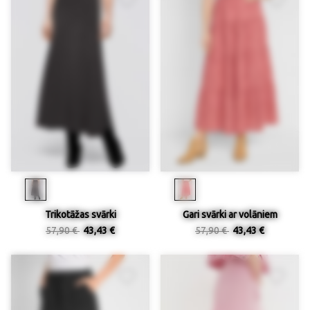
Trikotāžas svārki
Gari svārki ar volāniem
57,90 €
43,43 €
57,90 €
43,43 €