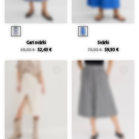
Gari svārki
Svārki
69,90 €
52,43 €
79,90 €
59,93 €