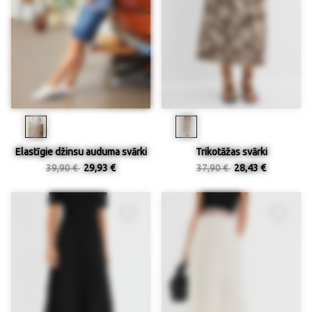
Elastīgie džinsu auduma svārki
Trikotāžas svārki
39,90 €
29,93 €
37,90 €
28,43 €