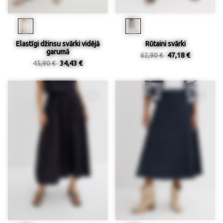
Elastīgi džinsu svārki vidējā
Rūtaini svārki
garumā
62,90 €
47,18 €
45,90 €
34,43 €