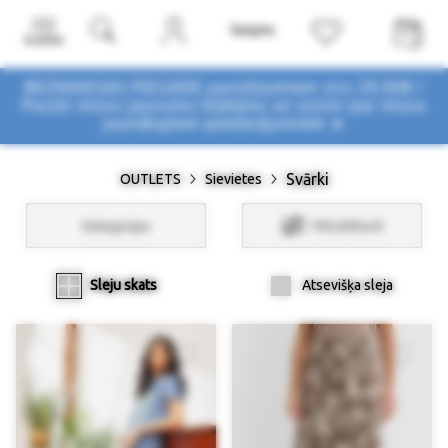
Izvēlne
BEZMAKSAS PIEGĀDE pasūtījumiem virs 29,90€ !
Pasūti mūsu jaunumu biļetenu un uzzini par mūsu
jaunākajiem piedāvājumiem ➤
Svārki
OUTLETS
Sievietes
Kategorijas
Filtri/Atlasīt
Sleju skats
Atsevišķa sleja