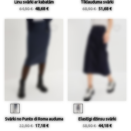
Linu svārki ar kabatām
Tīklauduma svārki
64,90 €
48,68 €
68,90 €
51,68 €
Svārki no Punto di Roma auduma
Elastīgi džinsu svārki
22,90 €
17,18 €
58,90 €
44,18 €