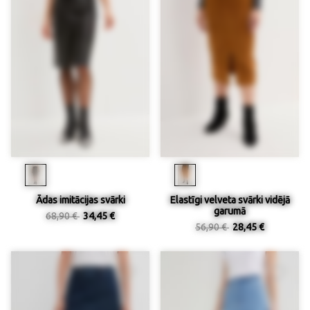
Ādas imitācijas svārki
Elastīgi velveta svārki vidējā
garumā
68,90 €
34,45 €
56,90 €
28,45 €