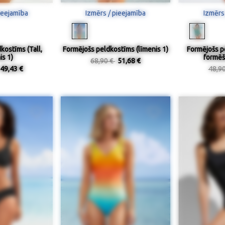
ieejamība
Izmērs / pieejamība
Izmērs
kostīms (Tall,
Formējošs peldkostīms (līmenis 1)
Formējošs p
is 1)
formēš
68,90 €
51,68 €
49,43 €
48,9