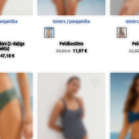
ieejamība
Izmērs / pieejamība
Izmērs
ini (2-daļīgs
Peldkostīms
Pel
ekts)
39,90 €
11,97 €
52,9
47,18 €