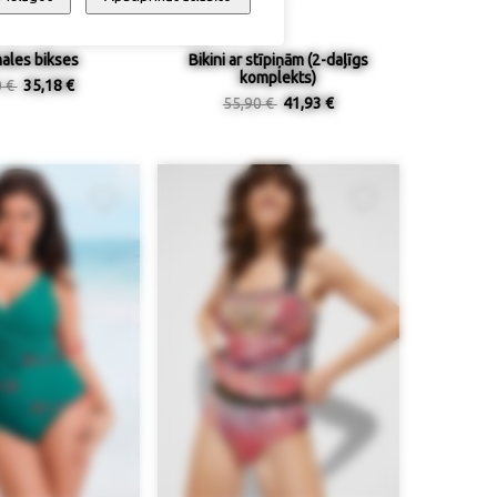
ales bikses
Bikini ar stīpiņām (2-daļīgs
komplekts)
0 €
35,18 €
55,90 €
41,93 €