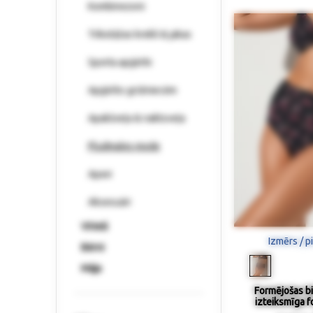
Kombinezoni
Trikotāžas krekli & jakas
Sporta apģērbi
Apģērbs grūtniecēm
Apakšveļa & naktsveļa
Pludmales mode
Apavi
Aksesuāri
Vīrieši
Izmērs / p
Bērni
Māja
Formējošas bik
izteiksmīga f