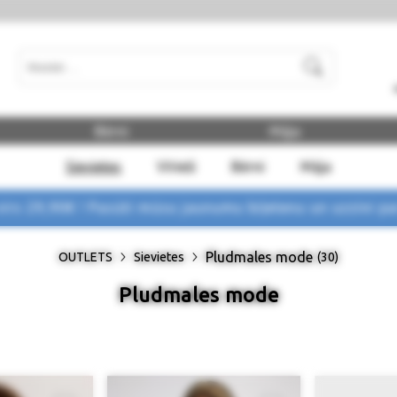
Meklēt
Bērni
Māja
Sievietes
Vīrieši
Bērni
Māja
rs 29,90€ !
Pasūti mūsu jaunumu biļetenu un uzzini p
Pludmales mode
OUTLETS
Sievietes
(30)
Pludmales mode