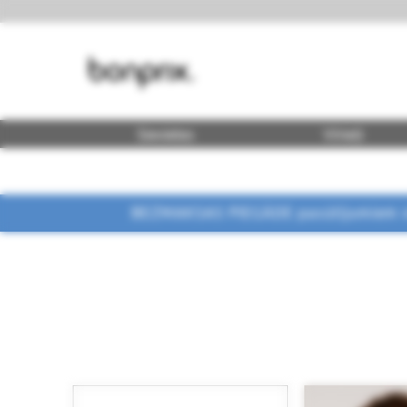
Sievietes
Vīrieši
BEZMAKSAS PIEGĀDE pasūtījumiem vi