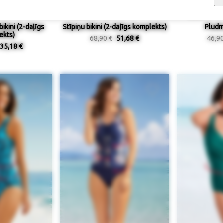
bikini (2-daļīgs
Stīpiņu bikini (2-daļīgs komplekts)
Pludm
ekts)
68,90 €
51,68 €
46,9
35,18 €