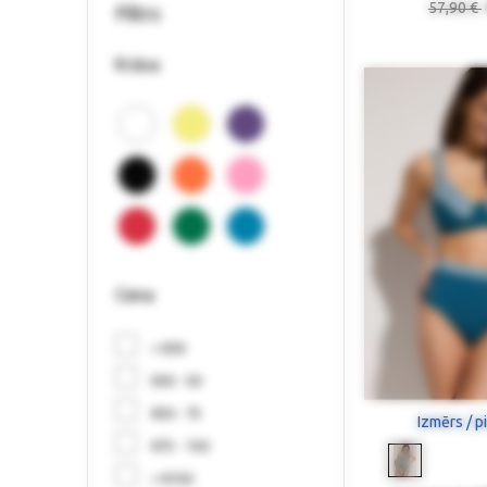
57,90 €
Filtrs
Krāsa
Cena
< €30
€30 - 50
€50 - 75
Izmērs / p
€75 - 150
> €150