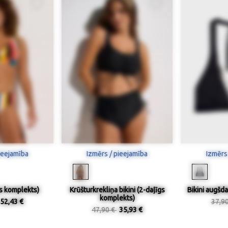
ieejamība
Izmērs / pieejamība
Izmērs
gs komplekts)
Krūšturkrekliņa bikini (2-daļīgs
Bikini augšda
komplekts)
52,43 €
37,9
47,90 €
35,93 €