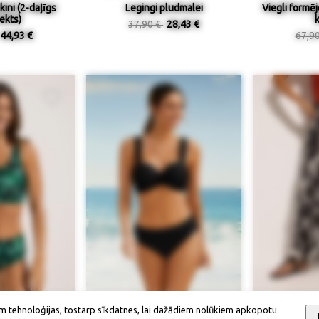
ini (2-daļīgs
Legingi pludmalei
Viegli formē
ekts)
k
37,90 €
28,43 €
44,93 €
67,9
ieejamība
Izmērs / pieejamība
Izmērs
m tehnoloģijas, tostarp sīkdatnes, lai dažādiem nolūkiem apkopotu