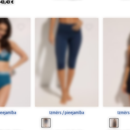
43,43 €
ieejamība
Izmērs / pieejamība
Izmērs