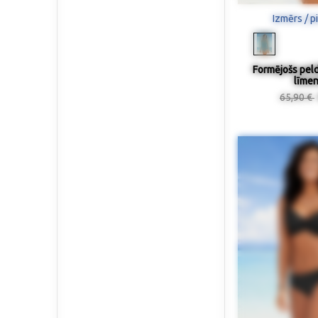
Izmērs / p
Formējošs peld
līmen
65,90 €