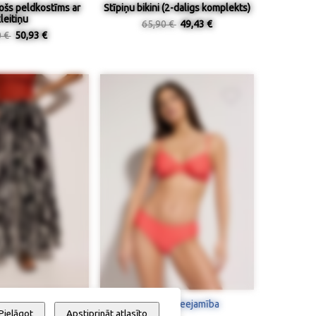
jošs peldkostīms ar
Stīpiņu bikini (2-daligs komplekts)
leitiņu
65,90 €
49,43 €
0 €
50,93 €
 / pieejamība
Izmērs / pieejamība
Pielāgot
Apstiprināt atlasīto