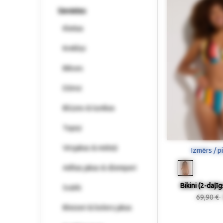
Sievietes
Kleitas
Krekliņi
Bikses
Džinsi
Blūzes & tunikas
Topiņi
Virsjakas & mēteļi
Izmērs / p
Adītas jakas & džemperi
Bikini (2-daļī
Svārki
69,90 €
Bleizeri & bolero jakas