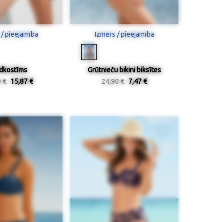
 / pieejamība
Izmērs / pieejamība
dkostīms
Grūtnieču bikini biksītes
0 €
15,87 €
24,90 €
7,47 €