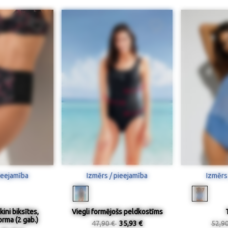
ieejamība
Izmērs / pieejamība
Izmērs
ini biksītes,
Viegli formējošs peldkostīms
orma (2 gab.)
47,90 €
35,93 €
52,9