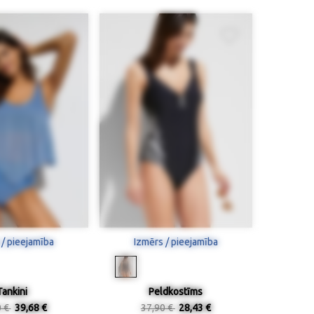
 / pieejamība
Izmērs / pieejamība
Tankini
Peldkostīms
0 €
39,68 €
37,90 €
28,43 €