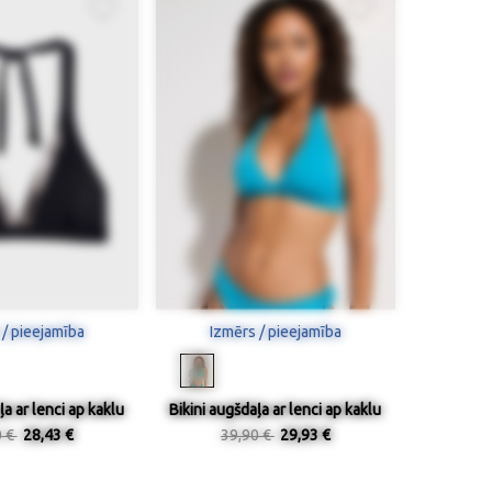
 / pieejamība
Izmērs / pieejamība
ļa ar lenci ap kaklu
Bikini augšdaļa ar lenci ap kaklu
0 €
28,43 €
39,90 €
29,93 €