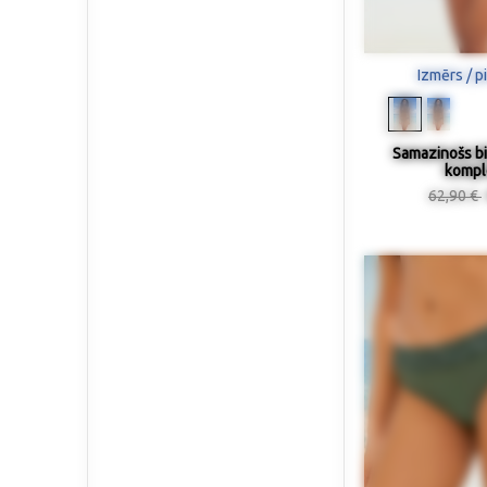
Izmērs / p
Samazinošs bik
kompl
62,90 €