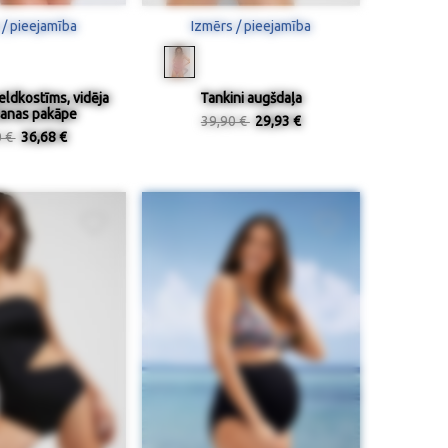
 / pieejamība
Izmērs / pieejamība
eldkostīms, vidēja
Tankini augšdaļa
anas pakāpe
39,90 €
29,93 €
0 €
36,68 €