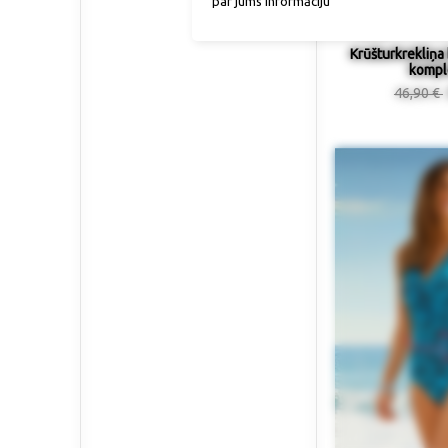
par jums informāciju
Krūšturkrekliņa 
kompl
46,90 €