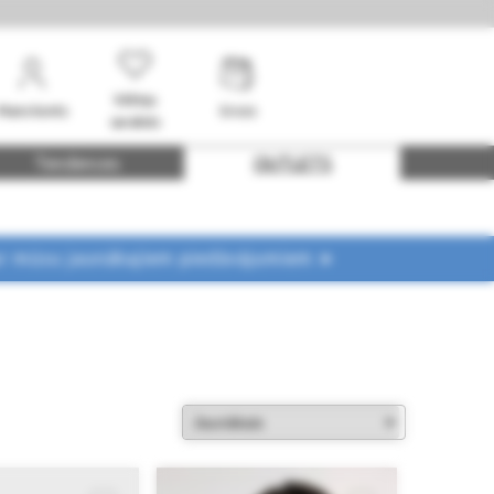
Vēlmju
Mans konts
Grozs
saraksts
Tendences
OUTLETS
ar mūsu jaunākajiem piedāvājumiem ➤