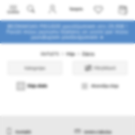
Izvēlne
BEZMAKSAS PIEGĀDE pasūtījumiem virs 29,90€ !
Pasūti mūsu jaunumu biļetenu un uzzini par mūsu
jaunākajiem piedāvājumiem ➤
Dārzs
OUTLETS
Māja
Kategorijas
Filtri/Atlasīt
Sleju skats
Atsevišķa sleja
Kontakti
Izmēru tabulas