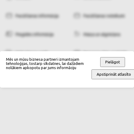
Pasūtīšanas informācija
Pasūtīšanas noteikumi
Piegādes informācija
Maiņa un atgriešana
Maksāšanas veidi
Personas datu apstrāde
Mēs un mūsu biznesa partneri izmantojam
Pielāgot
tehnoloģijas, tostarp sīkdatnes, lai dažādiem
nolūkiem apkopotu par jums informāciju
Apstiprināt atlasīto