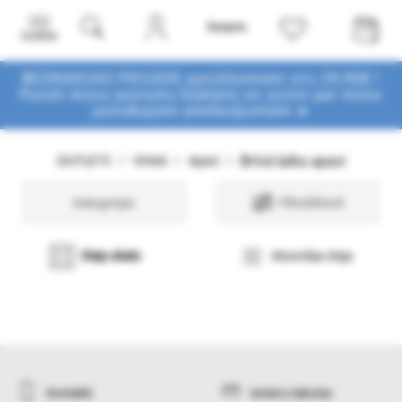
Izvēlne
BEZMAKSAS PIEGĀDE pasūtījumiem virs 29,90€ !
Pasūti mūsu jaunumu biļetenu un uzzini par mūsu
jaunākajiem piedāvājumiem ➤
Brīvā laika apavi
OUTLETS
Vīrieši
Apavi
Kategorijas
Filtri/Atlasīt
Sleju skats
Atsevišķa sleja
Kontakti
Izmēru tabulas