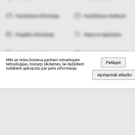
Pasūtīšanas informācija
Pasūtīšanas noteikumi
Piegādes informācija
Maiņa un atgriešana
Maksāšanas veidi
Personas datu apstrāde
Mēs un mūsu biznesa partneri izmantojam
Pielāgot
tehnoloģijas, tostarp sīkdatnes, lai dažādiem
nolūkiem apkopotu par jums informāciju
Apstiprināt atlasīto