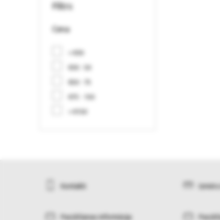
Filtrs
Cena
< €30
€30 - 50
€50 - 75
€75 - 150
> €150
Kontakti
Izmēru
Pasūtīšanas informācija
Pasūtī