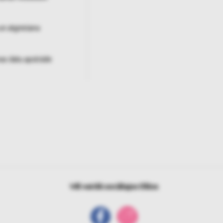
un atgriešana
as datu apstrāde
Vēl vairāk sociālajos tīklos