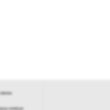
 tabulas
šanas noteikumi