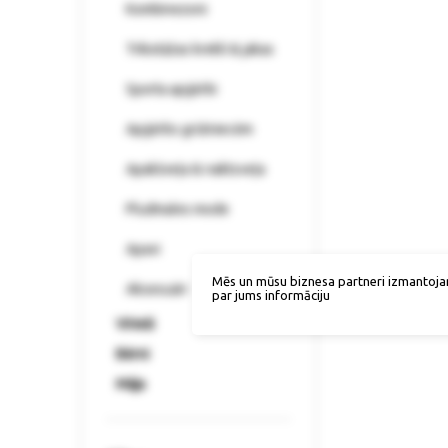
Kombinezoni
Trikotāžas krekli & jakas
Sporta apģērbi
Apģērbs grūtniecēm
Apakšveļa & naktsveļa
Pludmales mode
Apavi
Mēs un mūsu biznesa partneri izmantoja
Aksesuāri
par jums informāciju
Vīrieši
Bērni
Māja