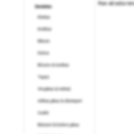
Nav atrasta ne
Sievietes
Kleitas
Krekliņi
Bikses
Džinsi
Blūzes & tunikas
Topiņi
Virsjakas & mēteļi
Adītas jakas & džemperi
Svārki
Bleizeri & bolero jakas