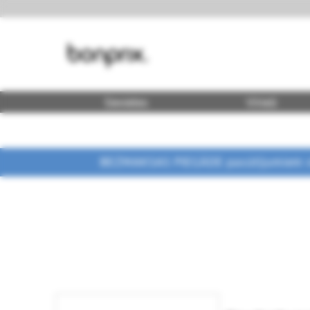
Sievietes
Vīrieši
BEZMAKSAS PIEGĀDE pasūtījumiem vi