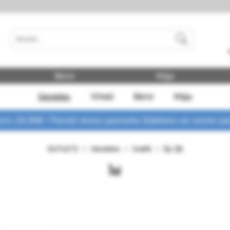
Meklēt
Bērni
Māja
Sievietes
Vīrieši
Bērni
Māja
rs 29,90€ !
Pasūti mūsu jaunumu biļetenu un uzzini p
Īsi
OUTLETS
Sievietes
Svārki
(0)
Īsi