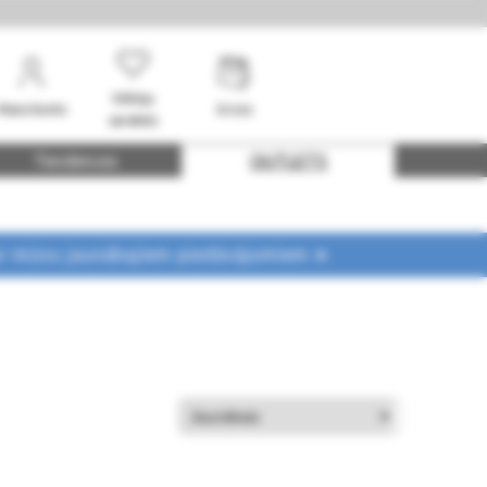
Vēlmju
Mans konts
Grozs
saraksts
Tendences
OUTLETS
ar mūsu jaunākajiem piedāvājumiem ➤