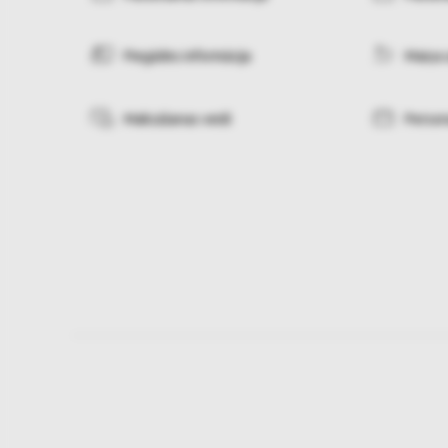
Piegādes informācija
Maiņa 
Maksāšanas veidi
Person