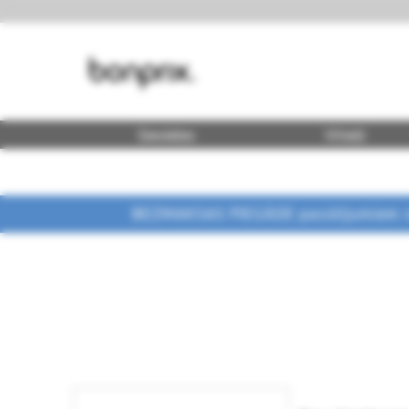
Sievietes
Vīrieši
BEZMAKSAS PIEGĀDE pasūtījumiem vi