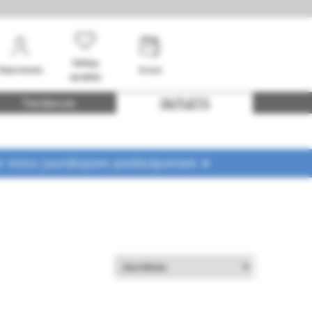
Vēlmju
Mans konts
Grozs
saraksts
Tendences
OUTLETS
ar mūsu jaunākajiem piedāvājumiem ➤