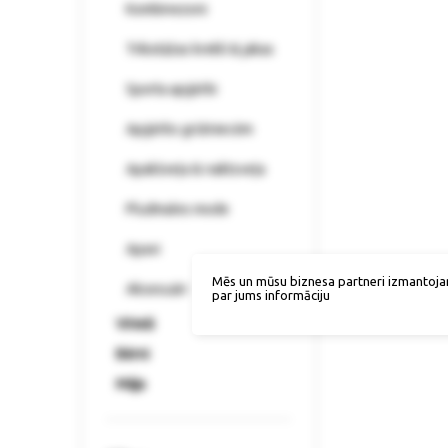
Kombinezoni
Trikotāžas krekli & jakas
Sporta apģērbi
Apģērbs grūtniecēm
Apakšveļa & naktsveļa
Pludmales mode
Apavi
Mēs un mūsu biznesa partneri izmantoja
Aksesuāri
par jums informāciju
Vīrieši
Bērni
Māja