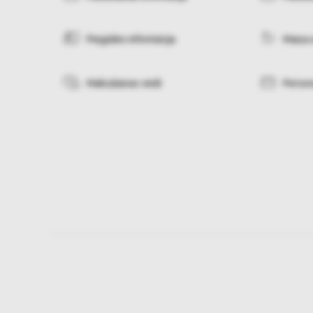
Piegādes informācija
Maiņa 
Maksāšanas veidi
Person