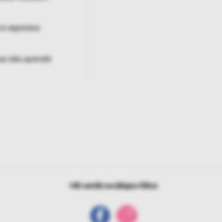
un atgriešana
as datu apstrāde
Vēl vairāk sociālajos tīklos