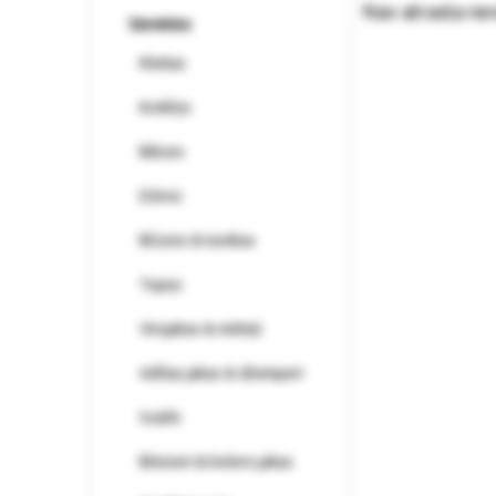
Nav atrasta ne
Sievietes
Kleitas
Krekliņi
Bikses
Džinsi
Blūzes & tunikas
Topiņi
Virsjakas & mēteļi
Adītas jakas & džemperi
Svārki
Bleizeri & bolero jakas