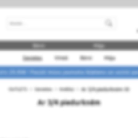
Meklēt
Bērni
Māja
Sievietes
Vīrieši
Bērni
Māja
rs 29,90€ !
Pasūti mūsu jaunumu biļetenu un uzzini p
Ar 3/4 piedurknēm
OUTLETS
Sievietes
Krekliņi
(0)
Ar 3/4 piedurknēm