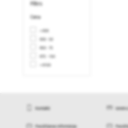
Filtrs
Cena
< €30
€30 - 50
€50 - 75
€75 - 150
> €150
Kontakti
Izmēru
Pasūtīšanas informācija
Pasūtī