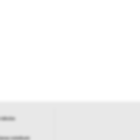
 tabulas
šanas noteikumi