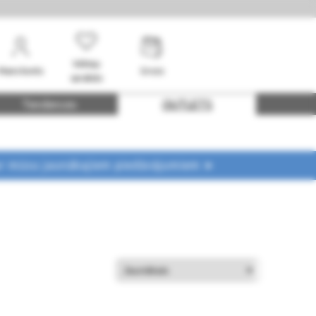
Vēlmju
Mans konts
Grozs
saraksts
Tendences
OUTLETS
ar mūsu jaunākajiem piedāvājumiem ➤