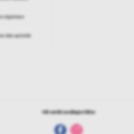
un atgriešana
as datu apstrāde
Vēl vairāk sociālajos tīklos