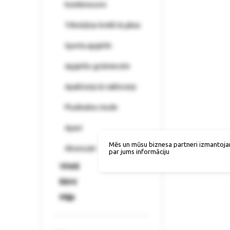
Kombinezoni
Trikotāžas krekli & jakas
Sporta apģērbi
Apģērbs grūtniecēm
Apakšveļa & naktsveļa
Pludmales mode
Apavi
Mēs un mūsu biznesa partneri izmantoja
Aksesuāri
par jums informāciju
Vīrieši
Bērni
Māja