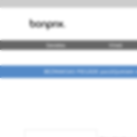
Sievietes
Vīrieši
BEZMAKSAS PIEGĀDE pasūtījumiem vi