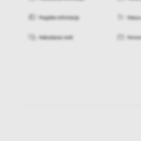
Piegādes informācija
Maiņa 
Maksāšanas veidi
Person