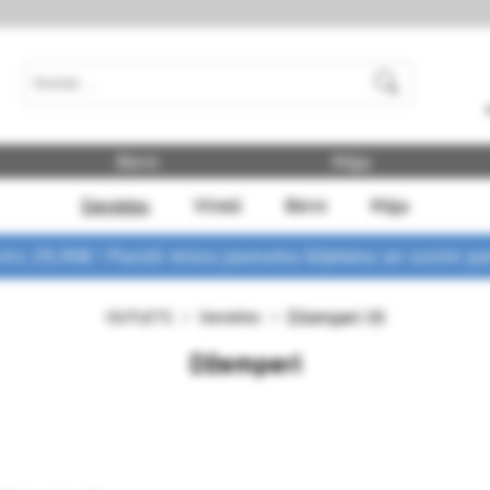
Meklēt
Bērni
Māja
Sievietes
Vīrieši
Bērni
Māja
rs 29,90€ !
Pasūti mūsu jaunumu biļetenu un uzzini p
Džemperi
OUTLETS
Sievietes
(0)
Džemperi