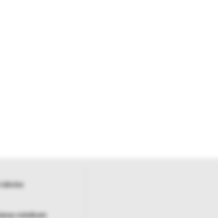
 tabulas
šanas noteikumi