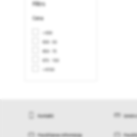
Filtrs
Cena
< €30
€30 - 50
€50 - 75
€75 - 150
> €150
Kontakti
Izmēru
Pasūtīšanas informācija
Pasūtī