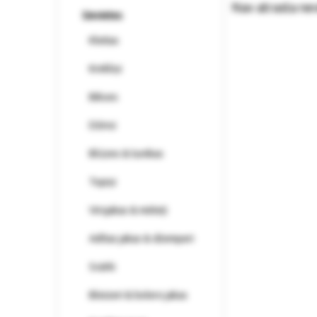
Nav atrasta ne
Sievietes
Kleitas
Krekliņi
Bikses
Džinsi
Blūzes & tunikas
Topiņi
Virsjakas & mēteļi
Adītas jakas & džemperi
Svārki
Bleizeri & bolero jakas