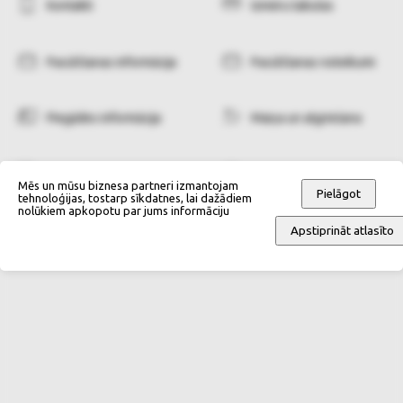
Kontakti
Izmēru tabulas
Pasūtīšanas informācija
Pasūtīšanas noteikumi
Piegādes informācija
Maiņa un atgriešana
Maksāšanas veidi
Personas datu apstrāde
Mēs un mūsu biznesa partneri izmantojam
Pielāgot
tehnoloģijas, tostarp sīkdatnes, lai dažādiem
nolūkiem apkopotu par jums informāciju
Apstiprināt atlasīto