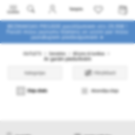
Izvēlne
BEZMAKSAS PIEGĀDE pasūtījumiem virs 29,90€ !
Pasūti mūsu jaunumu biļetenu un uzzini par mūsu
jaunākajiem piedāvājumiem ➤
OUTLETS
Sievietes
Blūzes & tunikas
Ar garām piedurknēm
Kategorijas
Filtri/Atlasīt
Sleju skats
Atsevišķa sleja