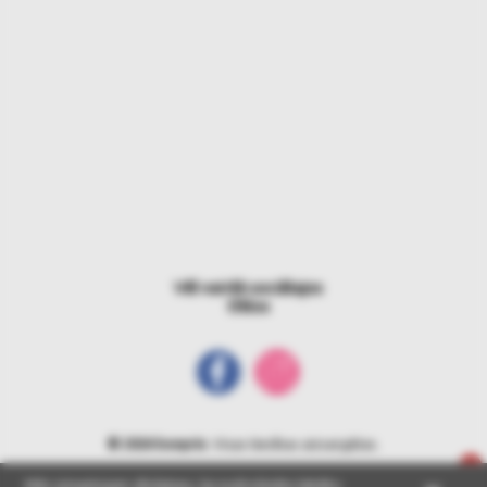
Vēl vairāk sociālajos
tīklos
© 2026 bonprix
. Visas tiesības aizsargātas.
Mēs izmantojam sīkdatnes, lai nodrošinātu labāko