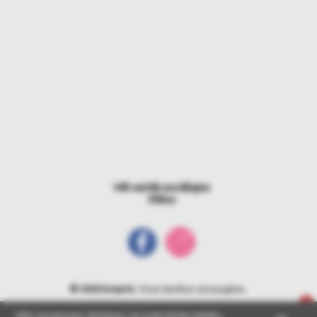
Vēl vairāk sociālajos
tīklos
© 2026 bonprix
. Visas tiesības aizsargātas.
Mēs izmantojam sīkdatnes, lai nodrošinātu labāko