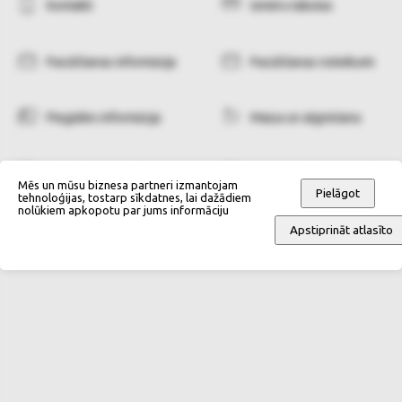
Kontakti
Izmēru tabulas
Pasūtīšanas informācija
Pasūtīšanas noteikumi
Piegādes informācija
Maiņa un atgriešana
Maksāšanas veidi
Personas datu apstrāde
Mēs un mūsu biznesa partneri izmantojam
Pielāgot
tehnoloģijas, tostarp sīkdatnes, lai dažādiem
nolūkiem apkopotu par jums informāciju
Apstiprināt atlasīto