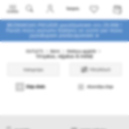
Izvēlne
BEZMAKSAS PIEGĀDE pasūtījumiem virs 29,90€ !
Pasūti mūsu jaunumu biļetenu un uzzini par mūsu
jaunākajiem piedāvājumiem ➤
OUTLETS
Bērni
Meiteņu apģērbi
Virsjakas, vējjakas & mēteļi
Kategorijas
Filtri/Atlasīt
Sleju skats
Atsevišķa sleja