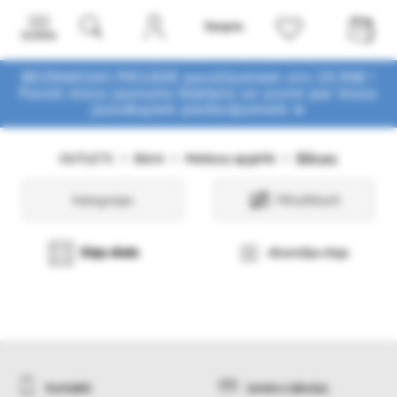
Izvēlne
BEZMAKSAS PIEGĀDE pasūtījumiem virs 29,90€ !
Pasūti mūsu jaunumu biļetenu un uzzini par mūsu
jaunākajiem piedāvājumiem ➤
Bikses
OUTLETS
Bērni
Meiteņu apģērbi
Kategorijas
Filtri/Atlasīt
Sleju skats
Atsevišķa sleja
Kontakti
Izmēru tabulas