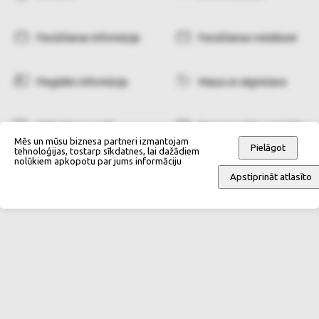
Pasūtīšanas informācija
Pasūtīšanas noteikumi
Piegādes informācija
Maiņa un atgriešana
Maksāšanas veidi
Personas datu apstrāde
Mēs un mūsu biznesa partneri izmantojam
Pielāgot
tehnoloģijas, tostarp sīkdatnes, lai dažādiem
nolūkiem apkopotu par jums informāciju
Apstiprināt atlasīto