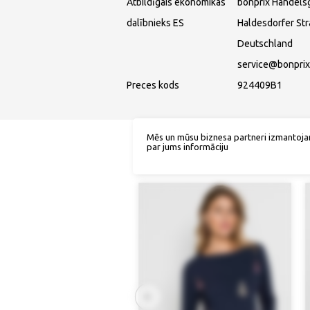
Atbildīgais ekonomikas
bonprix Handels
dalībnieks ES
Haldesdorfer St
Deutschland
service@bonprix
Preces kods
924409B1
Mēs un mūsu biznesa partneri izmantoja
par jums informāciju