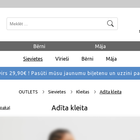
Meklēt
Bērni
Māja
Sievietes
Vīrieši
Bērni
Māja
rs 29,90€ !
Pasūti mūsu jaunumu biļetenu un uzzini p
OUTLETS
Sievietes
Kleitas
Adīta kleita
Adīta kleita
pakaļ