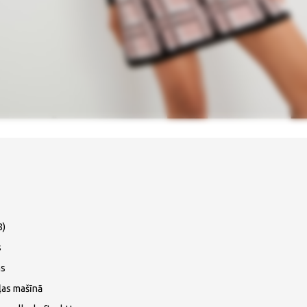
8)
s
ms
ļas mašīnā