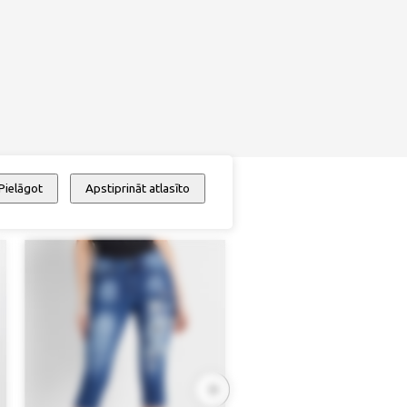
Pielāgot
Apstiprināt atlasīto