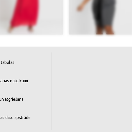
 tabulas
šanas noteikumi
un atgriešana
as datu apstrāde