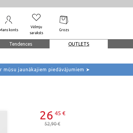
Vēlmju
Mans konts
Grozs
saraksts
Tendences
OUTLETS
ar mūsu jaunākajiem piedāvājumiem ➤
26
45
€
52,90 €