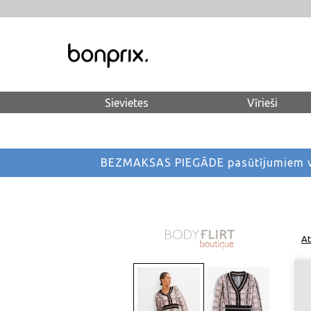
Sievietes
Vīrieši
BEZMAKSAS PIEGĀDE pasūtījumiem vi
At