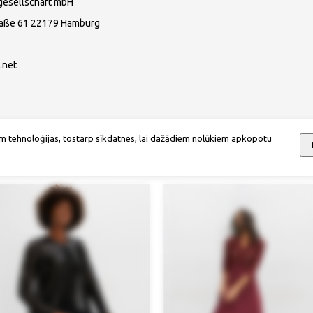
gesellschaft mbH
raße 61 22179 Hamburg
.net
m tehnoloģijas, tostarp sīkdatnes, lai dažādiem nolūkiem apkopotu
Mēs iesakām