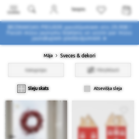
Izvēlne
BEZMAKSAS PIEGĀDE pasūtījumiem virs 29,90€ !
Pasūti mūsu jaunumu biļetenu un uzzini par mūsu
jaunākajiem piedāvājumiem ➤
Sveces & dekori
Māja
Kategorijas
Filtri/Atlasīt
Sleju skats
Atsevišķa sleja