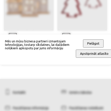
Mēs un mūsu biznesa partneri izmantojam
Pielāgot
tehnoloģijas, tostarp sīkdatnes, lai dažādiem
LED dekors Mājas (3-daļīgs
Piekarināms dekors (2-daļīgs
nolūkiem apkopotu par jums informāciju
komplekts)
komplekts)
Apstiprināt atlasīto
79,90 €
66,90 €
Kontakti
Izmēru tabulas
Pasūtīšanas informācija
Pasūtīšanas noteikumi