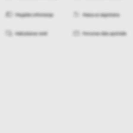
Piegādes informācija
Maiņa un atgriešana
Maksāšanas veidi
Personas datu apstrāde