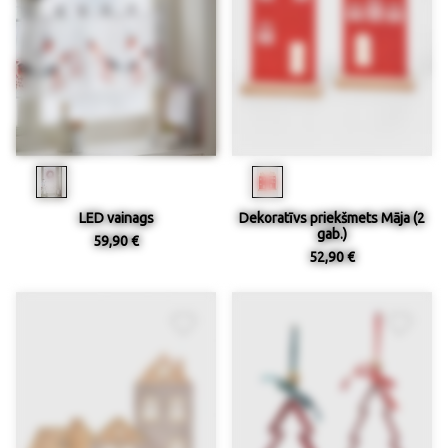
LED vainags
Dekoratīvs priekšmets Māja (2
gab.)
59,90 €
52,90 €