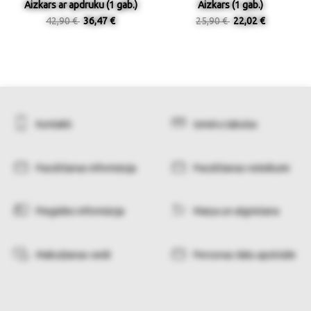
Aizkars ar apdruku (1 gab.)
Aizkars (1 gab.)
42,90 €
36,47 €
25,90 €
22,02 €
Kontakti
Izmēru tabulas
Pasūtīšanas informācija
Pasūtīšanas noteikumi
Piegādes informācija
Maiņa un atgriešana
Maksāšanas veidi
Personas datu apstrāde