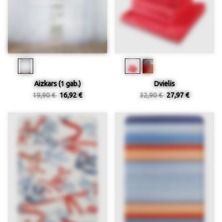
Aizkars (1 gab.)
Dvielis
19,90 €
16,92 €
32,90 €
27,97 €