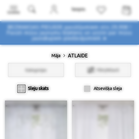
Izvēlne
BEZMAKSAS PIEGĀDE pasūtījumiem virs 29,90€ !
Pasūti mūsu jaunumu biļetenu un uzzini par mūsu
jaunākajiem piedāvājumiem ➤
ATLAIDE
Māja
Kategorijas
Filtri/Atlasīt
Sleju skats
Atsevišķa sleja