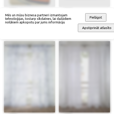
Mēs un mūsu biznesa partneri izmantojam
Pielāgot
tehnoloģijas, tostarp sīkdatnes, lai dažādiem
nolūkiem apkopotu par jums informāciju
Vannas istabas paklājs ar
Spilvena pārvalks
Memory putām
Apstiprināt atlasīto
28,90 €
24,57 €
22,90 €
19,47 €