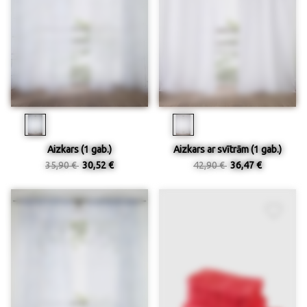
Aizkars (1 gab.)
Aizkars ar svītrām (1 gab.)
35,90 €
30,52 €
42,90 €
36,47 €