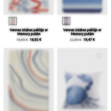
Vannas istabas paklājs ar
Vannas istabas paklājs ar
Memory putām
Memory putām
19,90 €
16,92 €
22,90 €
19,47 €