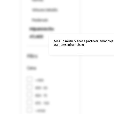
Virtuves tekstils
Piederumi
Mājsaimniecība
ATLAIDE
Mēs un mūsu biznesa partneri izmantoja
par jums informāciju
Filtrs
Cena
< €30
€30 - 50
€50 - 75
€75 - 150
> €150