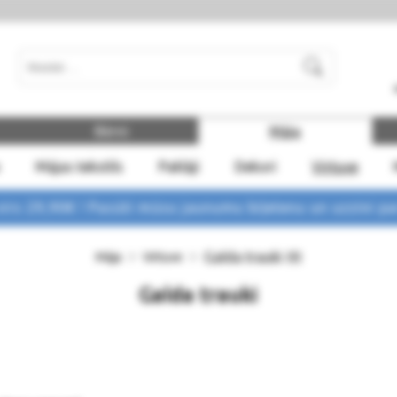
Meklēt
Bērni
Māja
Mājas tekstils
Paklāji
Dekori
Virtuve
rs 29,90€ !
Pasūti mūsu jaunumu biļetenu un uzzini p
Galda trauki
Māja
Virtuve
(0)
Galda trauki