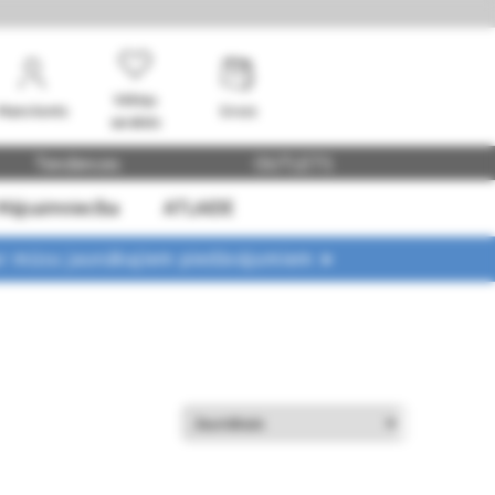
Vēlmju
Mans konts
Grozs
saraksts
Tendences
OUTLETS
Mājsaimniecība
ATLAIDE
ar mūsu jaunākajiem piedāvājumiem ➤