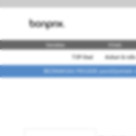
Sievietes
Vīrieši
TOP-Deal
Aizkari & rullo
BEZMAKSAS PIEGĀDE pasūtījumiem vi