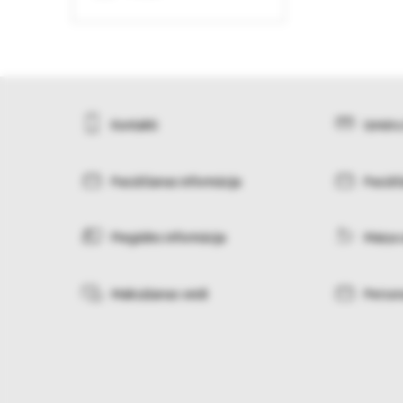
Kontakti
Izmēru
Pasūtīšanas informācija
Pasūtī
Piegādes informācija
Maiņa 
Maksāšanas veidi
Person