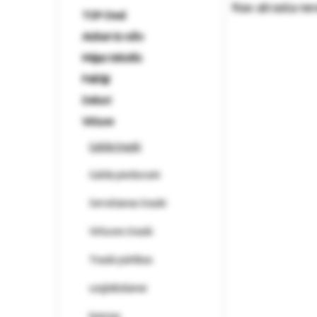
Nav atrasta ne
TOP-Deal
Aizkari & rullo
Mājas tekstils
Paklāji
Dekori
Virtuve
Galda trauki
Galda piedurumi
Servēšanas trauki
Virtuves trauki
Trauki pārtikas
uzglabāšanai
Kannas