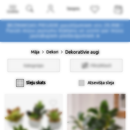
Izvēlne
BEZMAKSAS PIEGĀDE pasūtījumiem virs 29,90€ !
Pasūti mūsu jaunumu biļetenu un uzzini par mūsu
jaunākajiem piedāvājumiem ➤
Dekoratīvie augi
Māja
Dekori
Kategorijas
Filtri/Atlasīt
Sleju skats
Atsevišķa sleja