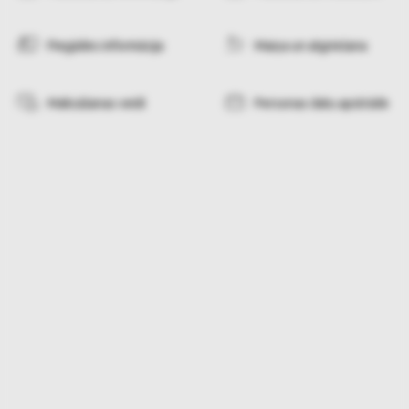
Piegādes informācija
Maiņa un atgriešana
Maksāšanas veidi
Personas datu apstrāde