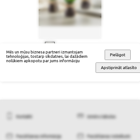
Mēs un mūsu biznesa partneri izmantojam
Pielāgot
tehnoloģijas, tostarp sīkdatnes, lai dažādiem
Mākslīgs augs glāzē (3-daļīgs
nolūkiem apkopotu par jums informāciju
komplekts)
Apstiprināt atlasīto
39,90 €
Kontakti
Izmēru tabulas
Pasūtīšanas informācija
Pasūtīšanas noteikumi