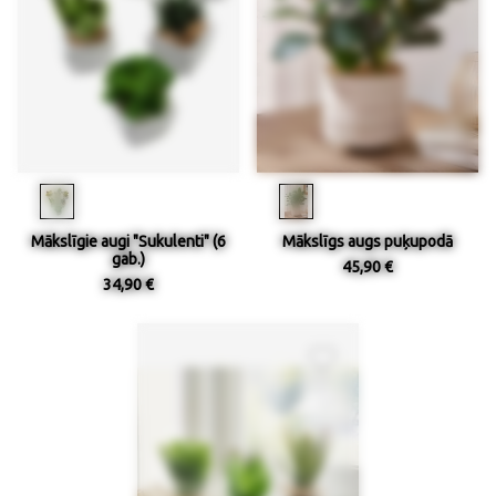
Mākslīgie augi "Sukulenti" (6
Mākslīgs augs puķupodā
gab.)
45,90 €
34,90 €