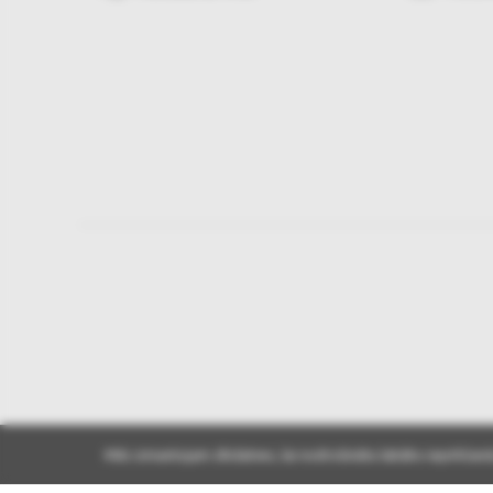
Mēs izmantojam sīkdatnes, lai nodrošinātu labāko iepirkšanā