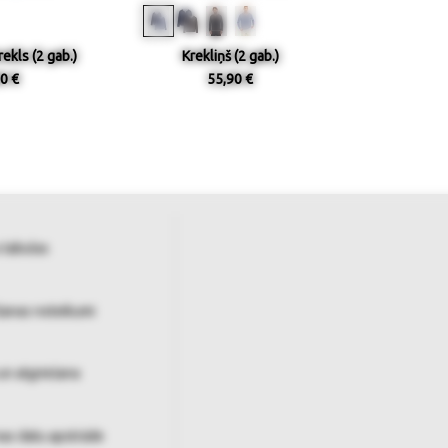
rekls (2 gab.)
Krekliņš (2 gab.)
0 €
55,90 €
 tabulas
šanas noteikumi
un atgriešana
as datu apstrāde