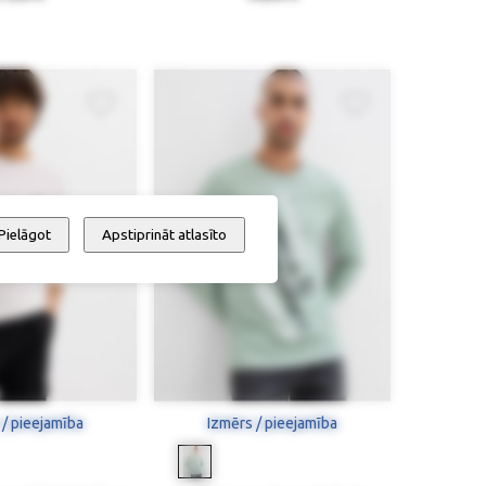
Pielāgot
Apstiprināt atlasīto
 / pieejamība
Izmērs / pieejamība