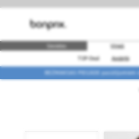
Sievietes
Vīrieši
TOP-Deal
Apģērbi
BEZMAKSAS PIEGĀDE pasūtījumiem vi