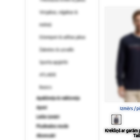
Virsjakas, vējjakas &
mēteļi
Džemperi & adītas jakas
Žaketes & uzvalki
Sporta apģērbi
ATLAIDE
Basics
Apakšveļa & naktsveļa
Apavi
Izmērs / p
Lielie izmēri
Pludmales mode
Krekliņš ar garām
Aksesuāri
Tai