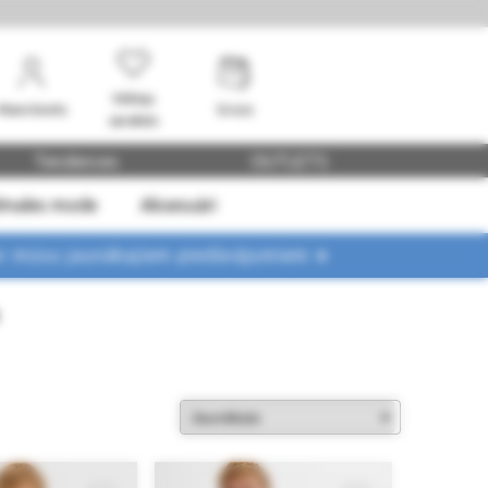
Vēlmju
Mans konts
Grozs
saraksts
Tendences
OUTLETS
dmales mode
Aksesuāri
ar mūsu jaunākajiem piedāvājumiem ➤