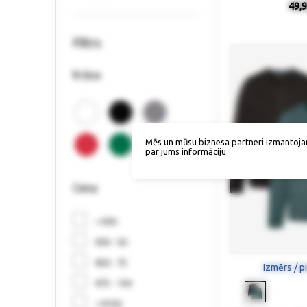
49,9
Filtrs
Krāsa
Mēs un mūsu biznesa partneri izmantoja
par jums informāciju
Cena
< €30
€30 - 50
€50 - 75
Izmērs / p
€75 - 150
> €150