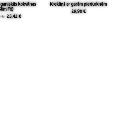
rganiskās kokvilnas
Krekliņš ar garām piedurknēm
Slim Fit)
29,90 €
0 €
25,42 €