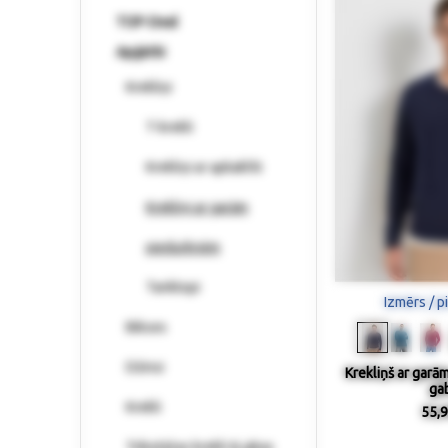
TOP-Deal
Apģērbi
Krekliņi
T-krekli
Krekliņi ar apkaklīti
Krekliņi ar garām
piedurknēm
Tanktopi
Izmērs / p
Bikses
Džinsi
Krekliņš ar garā
gab
Krekli
55,9
Trikotāžas krekli & jakas