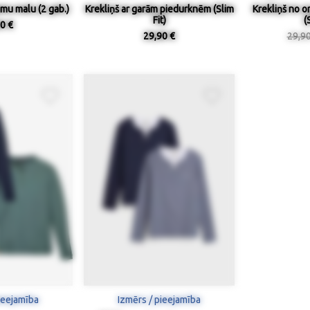
amu malu (2 gab.)
Krekliņš ar garām piedurknēm (Slim
Krekliņš no o
Fit)
(
0 €
29,90 €
29,9
ieejamība
Izmērs / pieejamība