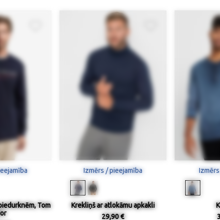
ieejamība
Izmērs / pieejamība
Izmērs
 piedurknēm, Tom
Krekliņš ar atlokāmu apkakli
K
lor
29,90 €