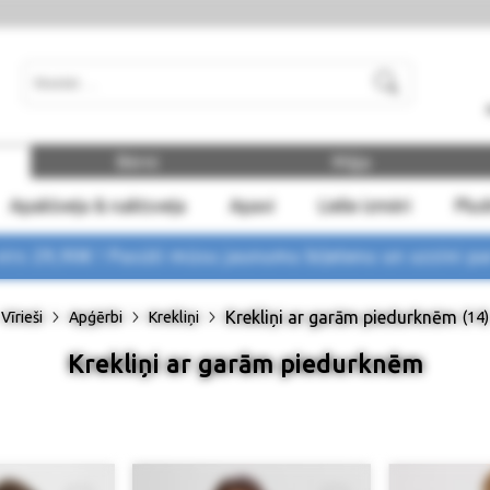
Meklēt
Bērni
Māja
Apakšveļa & naktsveļa
Apavi
Lielie izmēri
Plu
rs 29,90€ !
Pasūti mūsu jaunumu biļetenu un uzzini p
Krekliņi ar garām piedurknēm
Vīrieši
Apģērbi
Krekliņi
(14)
Krekliņi ar garām piedurknēm