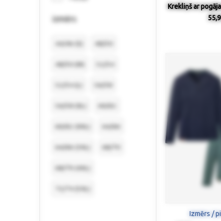
Krekliņš ar pogāj
55,9
izmērs
44/46 (S)
48/50
48/50 (M)
52/54
52/54 (L)
56/58
56/58 (XL)
60/62
60/62 (XXL)
64/66
64/66 (3XL)
68/70
68/70 (4XL)
72/74 (5XL)
Izmērs / p