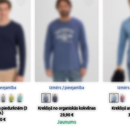
ieejamība
Izmērs / pieejamība
Izmērs
m piedurknēm (3
Krekliņš no organiskās kokvilnas
Krekliņš 
.)
29,90 €
0 €
Jaunums