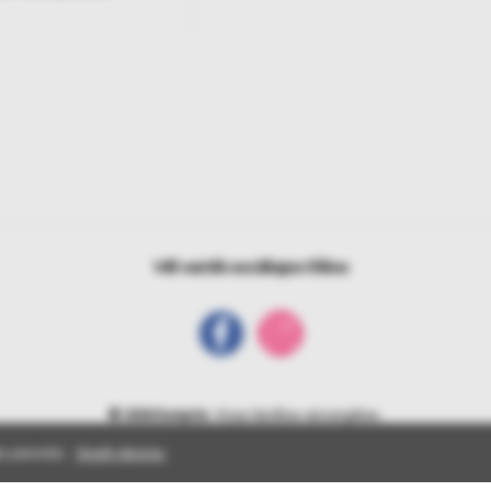
Vēl vairāk sociālajos tīklos
© 2026 bonprix
. Visas tiesības aizsargātas.
s pieredzi.
Skatīt detaļas