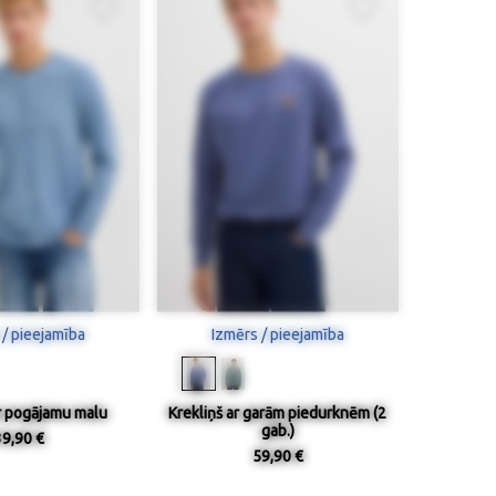
 / pieejamība
Izmērs / pieejamība
ar pogājamu malu
Krekliņš ar garām piedurknēm (2
gab.)
39,90 €
59,90 €