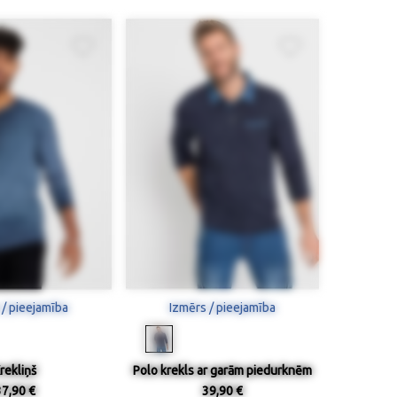
 / pieejamība
Izmērs / pieejamība
rekliņš
Polo krekls ar garām piedurknēm
37,90 €
39,90 €