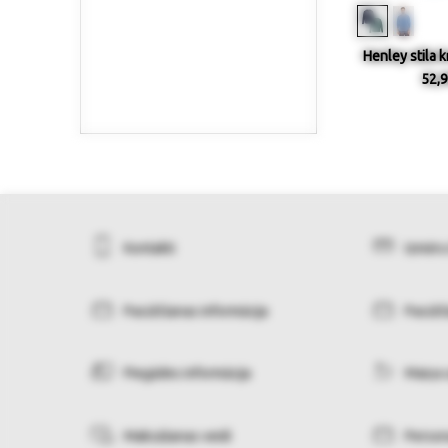
Henley stila k
52,9
Kontakti
Izmēru
Pasūtīšanas informācija
Pasūtī
Piegādes informācija
Maiņa 
Maksāšanas veidi
Person