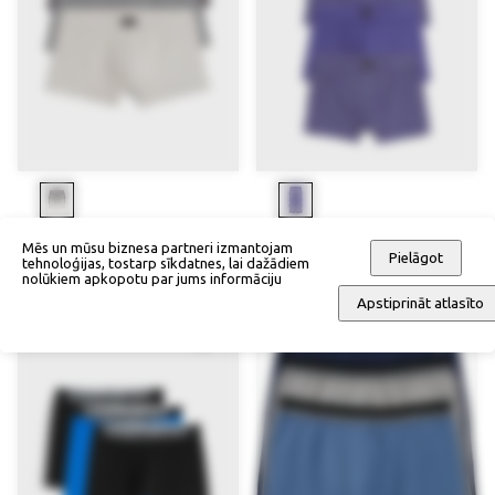
Apakšbikses (3 gab.)
Bokseršorti (4 gab.)
Mēs un mūsu biznesa partneri izmantojam
Pielāgot
tehnoloģijas, tostarp sīkdatnes, lai dažādiem
29,90 €
39,90 €
nolūkiem apkopotu par jums informāciju
Apstiprināt atlasīto