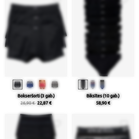
Bokseršorti (3 gab.)
Biksītes (10 gab.)
26,90 €
22,87 €
58,90 €