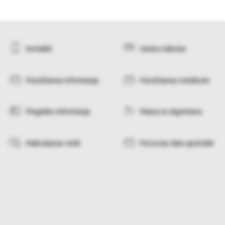
Kontakti
Izmēru tabulas
Pasūtīšanas informācija
Pasūtīšanas noteikumi
Piegādes informācija
Maiņa un atgriešana
Maksāšanas veidi
Personas datu apstrāde