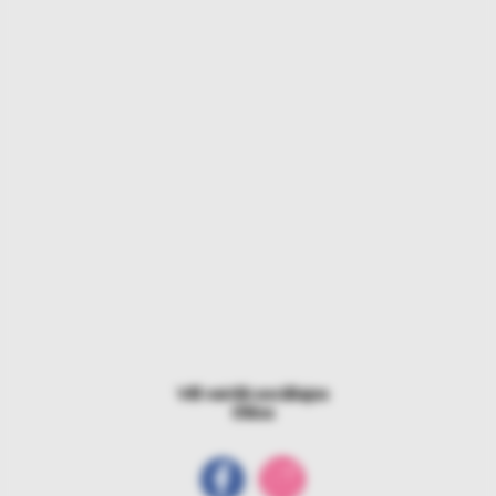
Vēl vairāk sociālajos
tīklos