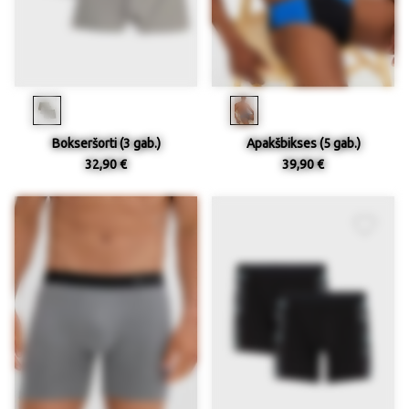
Bokseršorti (3 gab.)
Apakšbikses (5 gab.)
32,90 €
39,90 €