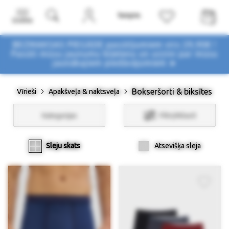
Izvēlne
BEZMAKSAS PIEGĀDE pasūtījumiem virs 29,90€ !
Pasūti mūsu jaunumu biļetenu un uzzini par mūsu
jaunākajiem piedāvājumiem ➤
Bokseršorti & biksītes
Vīrieši
Apakšveļa & naktsveļa
Kategorijas
Filtri/Atlasīt
Sleju skats
Atsevišķa sleja