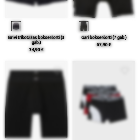
Brīvi trikotāžas bokseršorti (3
Gari bokseršorti (7 gab.)
gab.)
67,90 €
34,90 €