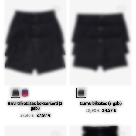
Brīvi trikotāžas bokseršorti (3
Gurnu biksītes (3 gab.)
gab.)
28,90 €
24,57 €
32,90 €
27,97 €