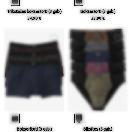
Trikotāžas bokseršorti (3 gab.)
Bokseršorti (3 gab.)
34,90 €
33,90 €
Bokseršorti (3 gab.)
Biksītes (5 gab.)