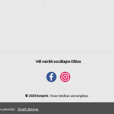
Vēl vairāk sociālajos tīklos
© 2026 bonprix
. Visas tiesības aizsargātas.
s pieredzi.
Skatīt detaļas