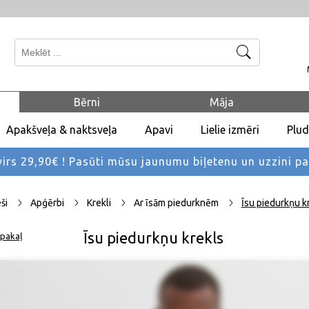
Meklēt
Bērni
Māja
Apakšveļa & naktsveļa
Apavi
Lielie izmēri
Plu
rs 29,90€ !
Pasūti mūsu jaunumu biļetenu un uzzini p
eši
Apģērbi
Krekli
Ar īsām piedurknēm
Īsu piedurkņu k
Īsu piedurkņu krekls
pakaļ