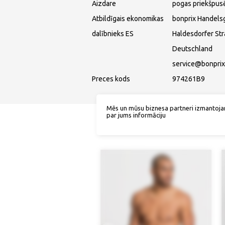
Aizdare
pogas priekšpus
Atbildīgais ekonomikas
bonprix Handels
dalībnieks ES
Haldesdorfer St
Deutschland
service@bonprix
Preces kods
974261B9
Mēs un mūsu biznesa partneri izmantoja
par jums informāciju