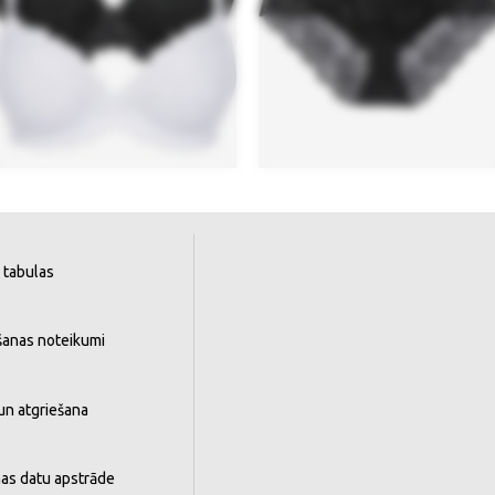
 tabulas
šanas noteikumi
un atgriešana
as datu apstrāde