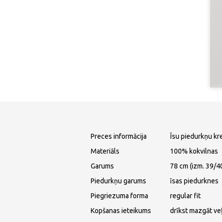
Preces informācija
Īsu piedurkņu kr
Materiāls
100% kokvilnas
Garums
78 cm (izm. 39/4
Piedurkņu garums
īsas piedurknes
Piegriezuma forma
regular fit
Kopšanas ieteikums
drīkst mazgāt ve