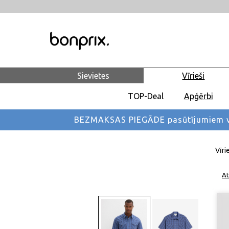
Sievietes
Vīrieši
TOP-Deal
Apģērbi
BEZMAKSAS PIEGĀDE pasūtījumiem vi
Vīri
At