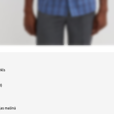
ekls
0)
ļas mašīnā