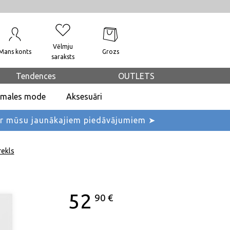
Vēlmju
Mans konts
Grozs
saraksts
Tendences
OUTLETS
dmales mode
Aksesuāri
ar mūsu jaunākajiem piedāvājumiem ➤
rekls
52
90
€