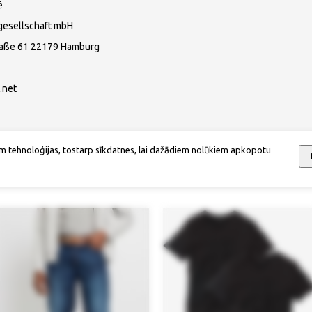
ē
gesellschaft mbH
raße 61 22179 Hamburg
.net
m tehnoloģijas, tostarp sīkdatnes, lai dažādiem nolūkiem apkopotu
Mēs iesakām