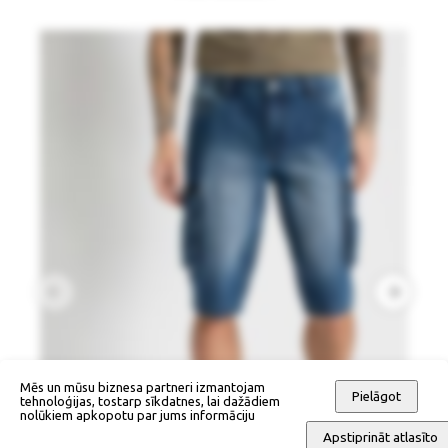
Mēs un mūsu biznesa partneri izmantojam
Pielāgot
tehnoloģijas, tostarp sīkdatnes, lai dažādiem
nolūkiem apkopotu par jums informāciju
Apstiprināt atlasīto